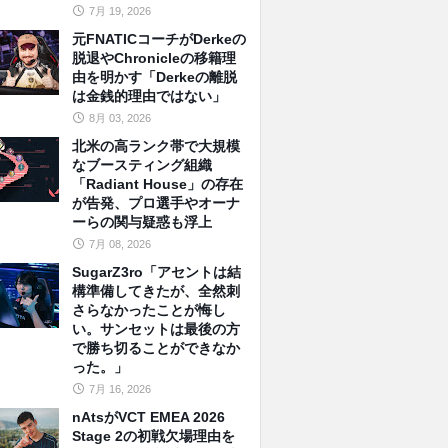
7月 19, 2026
元FNATICコーチがDerkeの
脱退やChronicleの移籍理
由を明かす「Derkeの離脱
は金銭的理由ではない」
8月 03, 2026
北米の高ランク帯で大規模
なブースティング組織
「Radiant House」の存在
が告発、プロ選手やオーナ
ーらの関与疑惑も浮上
7月 08, 2026
SugarZ3ro「アセントは結
構準備してきたが、全然刺
さらなかったことが悔し
い。サンセットは最後の方
で勝ち切ることができなか
った。」
7月 16, 2026
nAtsがVCT EMEA 2026
Stage 2の初戦欠場理由を