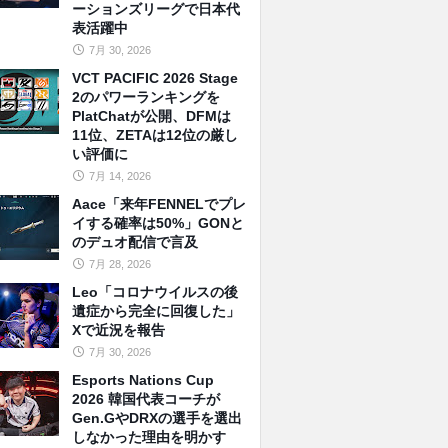
ーションズリーグで日本代
表活躍中
7月 30, 2026
VCT PACIFIC 2026 Stage
2のパワーランキングを
PlatChatが公開、DFMは
11位、ZETAは12位の厳し
い評価に
7月 14, 2026
Aace「来年FENNELでプレ
イする確率は50%」GONと
のデュオ配信で言及
7月 28, 2026
Leo「コロナウイルスの後
遺症から完全に回復した」
Xで近況を報告
7月 30, 2026
Esports Nations Cup
2026 韓国代表コーチが
Gen.GやDRXの選手を選出
しなかった理由を明かす