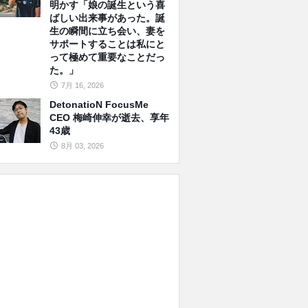
明かす「娘の誕生という喜
ばしい出来事があった。誕
生の瞬間に立ち会い、妻を
サポートすることは私にと
って極めて重要なことだっ
た。」
7月 16, 2026
DetonatioN FocusMe
CEO 梅崎伸幸が逝去、享年
43歳
8月 03, 2026