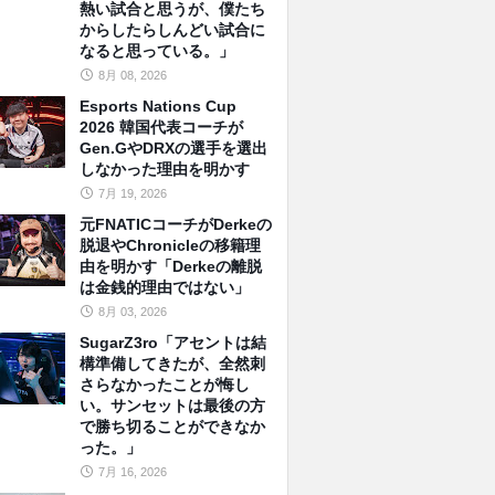
熱い試合と思うが、僕たち
からしたらしんどい試合に
なると思っている。」
8月 08, 2026
Esports Nations Cup
2026 韓国代表コーチが
Gen.GやDRXの選手を選出
しなかった理由を明かす
7月 19, 2026
元FNATICコーチがDerkeの
脱退やChronicleの移籍理
由を明かす「Derkeの離脱
は金銭的理由ではない」
8月 03, 2026
SugarZ3ro「アセントは結
構準備してきたが、全然刺
さらなかったことが悔し
い。サンセットは最後の方
で勝ち切ることができなか
った。」
7月 16, 2026