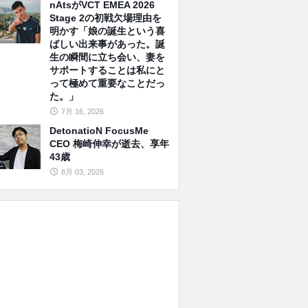
nAtsがVCT EMEA 2026
Stage 2の初戦欠場理由を
明かす「娘の誕生という喜
ばしい出来事があった。誕
生の瞬間に立ち会い、妻を
サポートすることは私にと
って極めて重要なことだっ
た。」
7月 16, 2026
DetonatioN FocusMe
CEO 梅崎伸幸が逝去、享年
43歳
8月 03, 2026