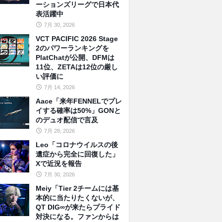
ーションズリーグで日本代
表活躍中
7月 30, 2026
VCT PACIFIC 2026 Stage
2のパワーランキングを
PlatChatが公開、DFMは
11位、ZETAは12位の厳し
い評価に
7月 14, 2026
Aace「来年FENNELでプレ
イする確率は50%」GONと
のデュオ配信で言及
7月 28, 2026
Leo「コロナウイルスの後
遺症から完全に回復した」
Xで近況を報告
7月 30, 2026
Meiy「Tier 2チームには基
本的に当たりたくないが、
QT DIG∞が来たらプライド
対決になる。ファンからは