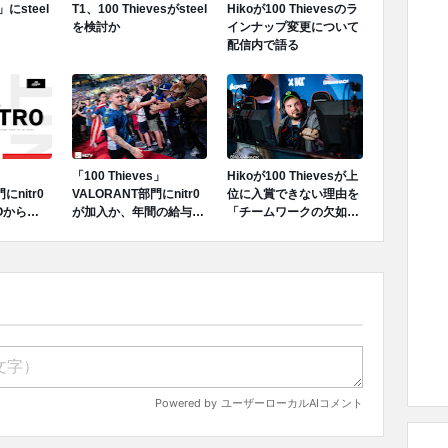
」にsteel
T1、100 Thievesがsteel
Hikoが100 Thievesのラ
を検討か
インナップ変更について
配信内で語る
」
「100 Thieves」
Hikoが100 Thievesが上
にnitr0
VALORANT部門にnitr0
位に入賞できない理由を
Oから
が加入か、年間の給与は
「チームワークの欠如」
へ正式に移
25万ドル~30万ドル(約
と語る
2700万円~3300万円)を
希望