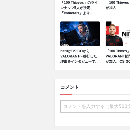
「100 Thieves」のライ
「100 Thieves
ンナップ5人が決定、
が加入
「Immotals」より
Asuna、diceyzxが移籍
nitr0がCS:GOから
「100 Thives
VALORANTへ移行した
VALORANT部門
理由をインタビューで語
が加入、CS:G
る
VALORANT
行
コメント