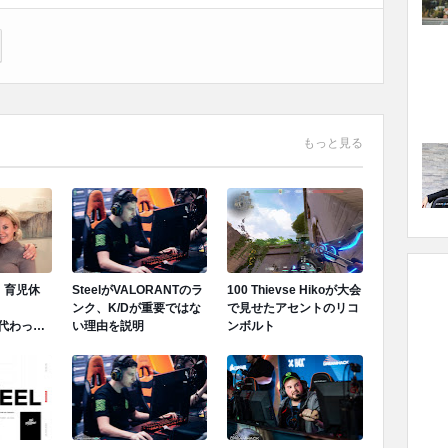
もっと見る
に、育児休
SteelがVALORANTのラ
100 Thievse Hikoが大会
ンク、K/Dが重要ではな
で見せたアセントのリコ
は代わって
い理由を説明
ンボルト
ンドイン