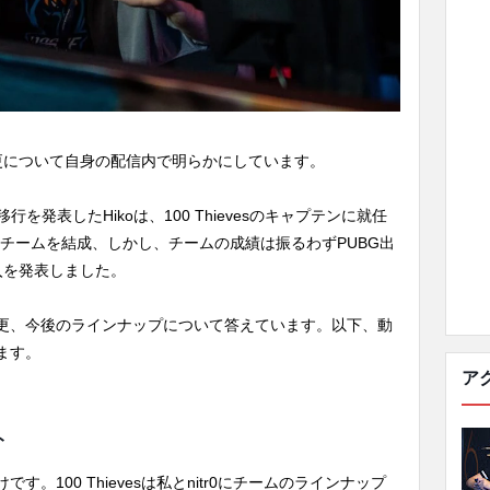
ナップ変更について自身の配信内で明らかにしています。
移行を発表したHikoは、100 Thievesのキャプテンに就任
にチームを結成、しかし、チームの成績は振るわずPUBG出
加入を発表しました。
変更、今後のラインナップについて答えています。以下、動
ます。
ア
ト
す。100 Thievesは私とnitr0にチームのラインナップ