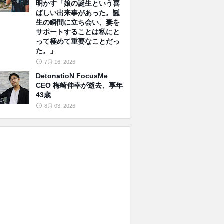
明かす「娘の誕生という喜
ばしい出来事があった。誕
生の瞬間に立ち会い、妻を
サポートすることは私にと
って極めて重要なことだっ
た。」
7月 16, 2026
DetonatioN FocusMe
CEO 梅崎伸幸が逝去、享年
43歳
8月 03, 2026