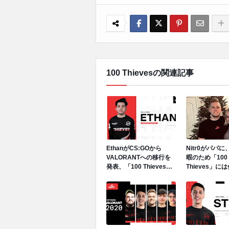
100 Thievesの関連記事
EthanがCS:GOから
Nitr0がパパ
VALORANTへの移行を
暇のため「100
発表、「100 Thieves」
Thieves」に
VALORANT部門へ加入
Silenxがスタ