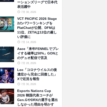
ーションズリーグで日本代
表活躍中
7月 30, 2026
VCT PACIFIC 2026 Stage
2のパワーランキングを
PlatChatが公開、DFMは
11位、ZETAは12位の厳し
い評価に
7月 14, 2026
Aace「来年FENNELでプレ
イする確率は50%」GONと
のデュオ配信で言及
7月 28, 2026
Leo「コロナウイルスの後
遺症から完全に回復した」
Xで近況を報告
7月 30, 2026
Esports Nations Cup
2026 韓国代表コーチが
Gen.GやDRXの選手を選出
しなかった理由を明かす