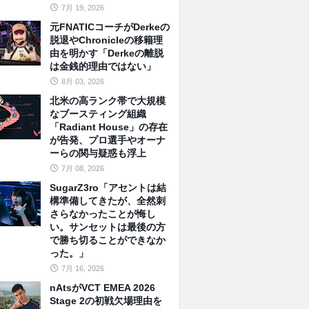
7月 19, 2026
元FNATICコーチがDerkeの
脱退やChronicleの移籍理
由を明かす「Derkeの離脱
は金銭的理由ではない」
8月 03, 2026
北米の高ランク帯で大規模
なブースティング組織
「Radiant House」の存在
が告発、プロ選手やオーナ
ーらの関与疑惑も浮上
7月 08, 2026
SugarZ3ro「アセントは結
構準備してきたが、全然刺
さらなかったことが悔し
い。サンセットは最後の方
で勝ち切ることができなか
った。」
7月 16, 2026
nAtsがVCT EMEA 2026
Stage 2の初戦欠場理由を