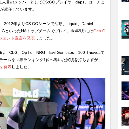
1人目のメンバーとしてCS:GOプレイヤーdaps、コーチに
活動)が就任しています。
012年よりCS:GOシーンで活動、Liquid、Daniel、
d9、Gen.GといったNAトップチームでプレイ、今年9月には
Gen.G
ジェント宣言を発表
しました。
CLG、OpTic、NRG、Evil Geniuses、100 Thievesで
在籍時はチームを世界ランキング1位へ導いた実績を持ちますが、
退を発表
しました。