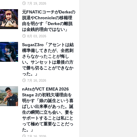
7月 19, 2026
元FNATICコーチがDerkeの
脱退やChronicleの移籍理
由を明かす「Derkeの離脱
は金銭的理由ではない」
8月 03, 2026
SugarZ3ro「アセントは結
構準備してきたが、全然刺
さらなかったことが悔し
い。サンセットは最後の方
で勝ち切ることができなか
った。」
7月 16, 2026
nAtsがVCT EMEA 2026
Stage 2の初戦欠場理由を
明かす「娘の誕生という喜
ばしい出来事があった。誕
生の瞬間に立ち会い、妻を
サポートすることは私にと
って極めて重要なことだっ
た。」
7月 16, 2026