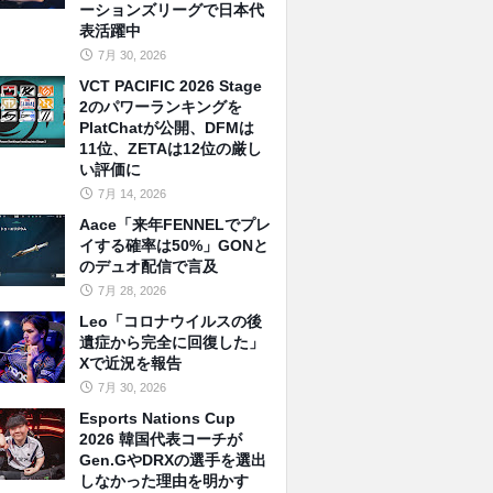
ーションズリーグで日本代
表活躍中
7月 30, 2026
VCT PACIFIC 2026 Stage
2のパワーランキングを
PlatChatが公開、DFMは
11位、ZETAは12位の厳し
い評価に
7月 14, 2026
Aace「来年FENNELでプレ
イする確率は50%」GONと
のデュオ配信で言及
7月 28, 2026
Leo「コロナウイルスの後
遺症から完全に回復した」
Xで近況を報告
7月 30, 2026
Esports Nations Cup
2026 韓国代表コーチが
Gen.GやDRXの選手を選出
しなかった理由を明かす