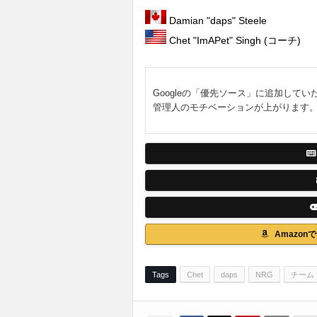
Damian "daps" Steele
Chet "ImAPet" Singh (コーチ)
Googleの「優先ソース」に追加してい
管理人のモチベーションが上がります
Amazo
Tags
Chet
daps
NRG
チーム