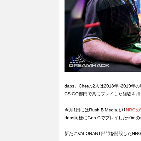
daps、Chetの2人は2018年~201
CS:GO部門で共にプレイした経験を
今月1日にはRush B Mediaより
NRGの
daps同様にGen.Gでプレイしたs
新たにVALORANT部門を開設したN