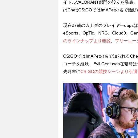
イトルVALORANT部門の設立を発表、
はChet(CS:GOではImAPetの名で
現在27歳のカナダのプレイヤーdapsは、2
eSports、OpTic、NRG、Clou
のラインナップより離脱
、
フリーエー
CS:GOではImAPetの名で知られるChetは、
コーチを経験、Evil Geniuses
先月末に
CS:GOの競技シーンより引