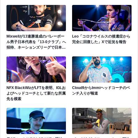
い」
遂にゲッコーを解禁
Mixwellが13連勝達成のバレーボー
Leo「コロナウイルスの後遺症から
ル男子日本代表を「13-0クラブ」へ
完全に回復した」Xで近況を報告
招待、ネーションズリーグで日本代
表活躍中
NFX BlackWizがLFTを表明、IGLお
Cloud9からImmiヘッドコーチのベ
よびヘッドコーチとして新たな所属
ンチ入りが報道
先を模索