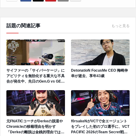
話題の関連記事
もっと見る
サイファーの「サイバーケージ」に
DetonatioN FocusMe CEO 梅崎伸
アビリティを無効化する重大な不具
幸が逝去、享年43歳
合が発生中、先日のGen.G vs GEで
も発生
元FNATICコーチがDerkeの脱退や
f0rsakeNがVCTで全エージェント
Chronicleの移籍理由を明かす
をプレイした初のプロ選手に、VCT
「Derkeの離脱は金銭的理由ではな
PACIFIC 2026のTeam Secret戦で