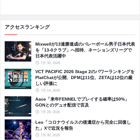
アクセスランキング
Mixwellが13連勝達成のバレーボール男子日本代表
を「13-0クラブ」へ招待、ネーションズリーグで
日本代表活躍中
7月 30, 2026
VCT PACIFIC 2026 Stage 2のパワーランキングを
PlatChatが公開、DFMは11位、ZETAは12位の厳
しい評価に
7月 14, 2026
Aace「来年FENNELでプレイする確率は50%」
GONとのデュオ配信で言及
7月 28, 2026
Leo「コロナウイルスの後遺症から完全に回復し
た」Xで近況を報告
7月 30, 2026