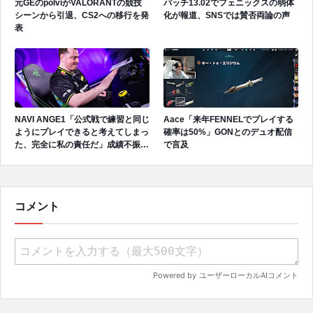
元GEのpolviがVALORANTの競技
パッチ13.02でフェニックスの弱体
シーンから引退、CS2への移行を発
化が報道、SNSでは賛否両論の声
表
NAVI ANGE1「公式戦で練習と同じ
Aace「来年FENNELでプレイする
ようにプレイできると考えてしまっ
確率は50%」GONとのデュオ配信
た、完全に私の責任だ」成績不振を
で言及
受けてファンへ謝罪、チーム再建の
アプローチを明かす
コメント