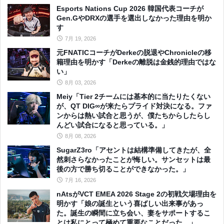
Esports Nations Cup 2026 韓国代表コーチが
Gen.GやDRXの選手を選出しなかった理由を明か
す
7月 19, 2026
元FNATICコーチがDerkeの脱退やChronicleの移
籍理由を明かす「Derkeの離脱は金銭的理由ではな
い」
8月 03, 2026
Meiy「Tier 2チームには基本的に当たりたくない
が、QT DIG∞が来たらプライド対決になる。ファ
ンからは熱い試合と思うが、僕たちからしたらし
んどい試合になると思っている。」
8月 08, 2026
SugarZ3ro「アセントは結構準備してきたが、全
然刺さらなかったことが悔しい。サンセットは最
後の方で勝ち切ることができなかった。」
7月 16, 2026
nAtsがVCT EMEA 2026 Stage 2の初戦欠場理由を
明かす「娘の誕生という喜ばしい出来事があっ
た。誕生の瞬間に立ち会い、妻をサポートするこ
とは私にとって極めて重要なことだった。」