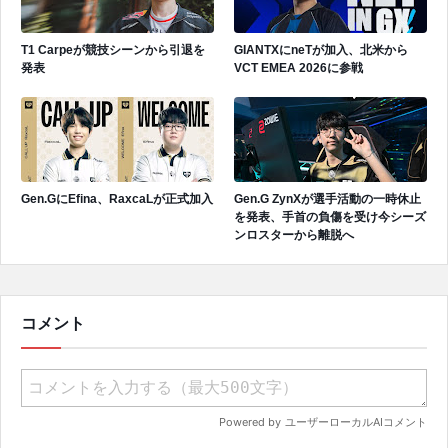
T1 Carpeが競技シーンから引退を
GIANTXにneTが加入、北米から
発表
VCT EMEA 2026に参戦
Gen.GにEfina、RaxcaLが正式加入
Gen.G ZynXが選手活動の一時休止
を発表、手首の負傷を受け今シーズ
ンロスターから離脱へ
コメント