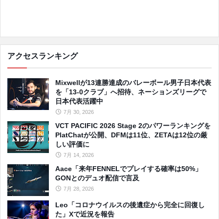
アクセスランキング
Mixwellが13連勝達成のバレーボール男子日本代表
を「13-0クラブ」へ招待、ネーションズリーグで
日本代表活躍中
7月 30, 2026
VCT PACIFIC 2026 Stage 2のパワーランキングを
PlatChatが公開、DFMは11位、ZETAは12位の厳
しい評価に
7月 14, 2026
Aace「来年FENNELでプレイする確率は50%」
GONとのデュオ配信で言及
7月 28, 2026
Leo「コロナウイルスの後遺症から完全に回復し
た」Xで近況を報告