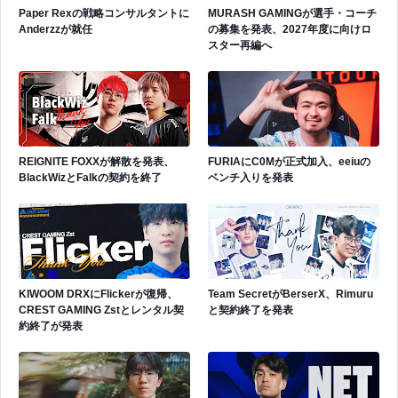
Paper Rexの戦略コンサルタントに
MURASH GAMINGが選手・コーチ
Anderzzが就任
の募集を発表、2027年度に向けロ
スター再編へ
REIGNITE FOXXが解散を発表、
FURIAにC0Mが正式加入、eeiuの
BlackWizとFalkの契約を終了
ベンチ入りを発表
KIWOOM DRXにFlickerが復帰、
Team SecretがBerserX、Rimuru
CREST GAMING Zstとレンタル契
と契約終了を発表
約終了が発表