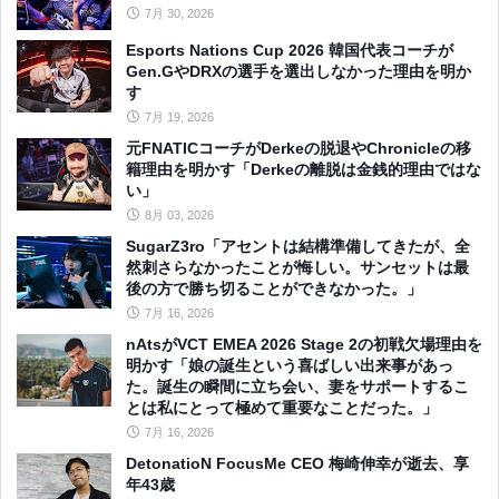
7月 30, 2026
Esports Nations Cup 2026 韓国代表コーチが
Gen.GやDRXの選手を選出しなかった理由を明か
す
7月 19, 2026
元FNATICコーチがDerkeの脱退やChronicleの移
籍理由を明かす「Derkeの離脱は金銭的理由ではな
い」
8月 03, 2026
SugarZ3ro「アセントは結構準備してきたが、全
然刺さらなかったことが悔しい。サンセットは最
後の方で勝ち切ることができなかった。」
7月 16, 2026
nAtsがVCT EMEA 2026 Stage 2の初戦欠場理由を
明かす「娘の誕生という喜ばしい出来事があっ
た。誕生の瞬間に立ち会い、妻をサポートするこ
とは私にとって極めて重要なことだった。」
7月 16, 2026
DetonatioN FocusMe CEO 梅崎伸幸が逝去、享
年43歳