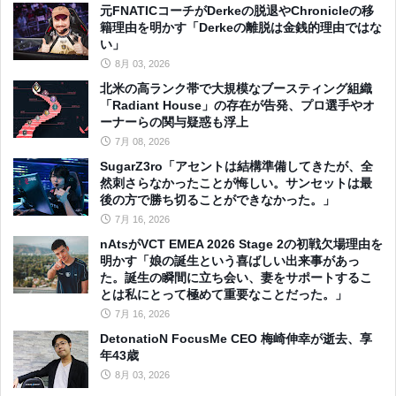
元FNATICコーチがDerkeの脱退やChronicleの移
籍理由を明かす「Derkeの離脱は金銭的理由ではな
い」
8月 03, 2026
北米の高ランク帯で大規模なブースティング組織
「Radiant House」の存在が告発、プロ選手やオ
ーナーらの関与疑惑も浮上
7月 08, 2026
SugarZ3ro「アセントは結構準備してきたが、全
然刺さらなかったことが悔しい。サンセットは最
後の方で勝ち切ることができなかった。」
7月 16, 2026
nAtsがVCT EMEA 2026 Stage 2の初戦欠場理由を
明かす「娘の誕生という喜ばしい出来事があっ
た。誕生の瞬間に立ち会い、妻をサポートするこ
とは私にとって極めて重要なことだった。」
7月 16, 2026
DetonatioN FocusMe CEO 梅崎伸幸が逝去、享
年43歳
8月 03, 2026