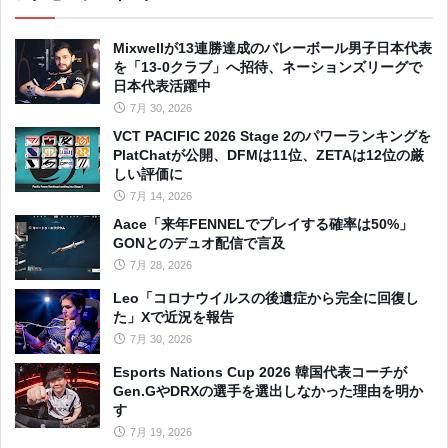
Mixwellが13連勝達成のバレーボール男子日本代表
を「13-0クラブ」へ招待、ネーションズリーグで
日本代表活躍中
7月 30, 2026
VCT PACIFIC 2026 Stage 2のパワーランキングを
PlatChatが公開、DFMは11位、ZETAは12位の厳
しい評価に
7月 14, 2026
Aace「来年FENNELでプレイする確率は50%」
GONとのデュオ配信で言及
7月 28, 2026
Leo「コロナウイルスの後遺症から完全に回復し
た」Xで近況を報告
7月 30, 2026
Esports Nations Cup 2026 韓国代表コーチが
Gen.GやDRXの選手を選出しなかった理由を明か
す
7月 19, 2026