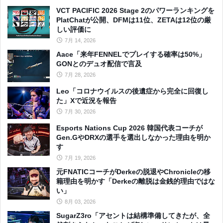
VCT PACIFIC 2026 Stage 2のパワーランキングを
PlatChatが公開、DFMは11位、ZETAは12位の厳
しい評価に
7月 14, 2026
Aace「来年FENNELでプレイする確率は50%」
GONとのデュオ配信で言及
7月 28, 2026
Leo「コロナウイルスの後遺症から完全に回復し
た」Xで近況を報告
7月 30, 2026
Esports Nations Cup 2026 韓国代表コーチが
Gen.GやDRXの選手を選出しなかった理由を明か
す
7月 19, 2026
元FNATICコーチがDerkeの脱退やChronicleの移
籍理由を明かす「Derkeの離脱は金銭的理由ではな
い」
8月 03, 2026
SugarZ3ro「アセントは結構準備してきたが、全