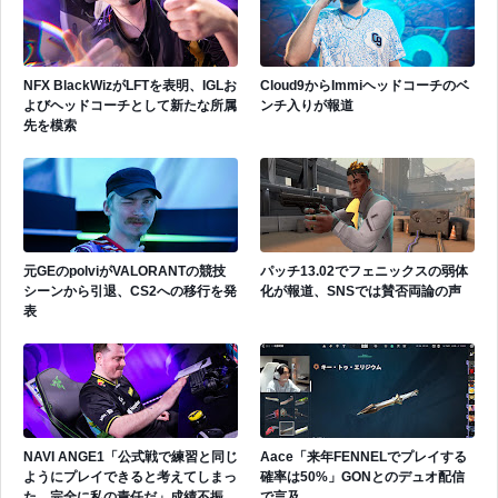
NFX BlackWizがLFTを表明、IGLお
Cloud9からImmiヘッドコーチのベ
よびヘッドコーチとして新たな所属
ンチ入りが報道
先を模索
元GEのpolviがVALORANTの競技
パッチ13.02でフェニックスの弱体
シーンから引退、CS2への移行を発
化が報道、SNSでは賛否両論の声
表
NAVI ANGE1「公式戦で練習と同じ
Aace「来年FENNELでプレイする
ようにプレイできると考えてしまっ
確率は50%」GONとのデュオ配信
た、完全に私の責任だ」成績不振を
で言及