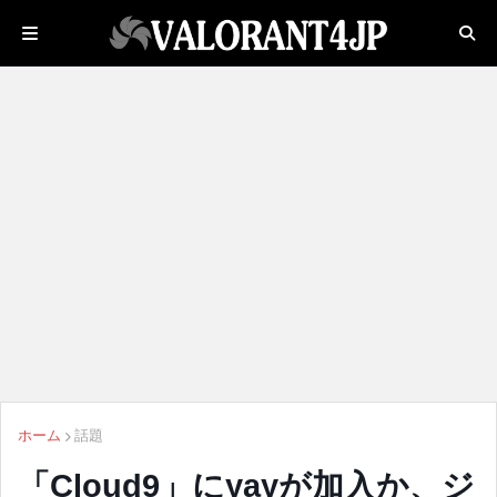
ホーム
話題
「Cloud9」にyayが加入か、ジ