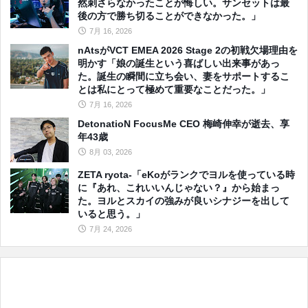
然刺さらなかったことが悔しい。サンセットは最
後の方で勝ち切ることができなかった。」
7月 16, 2026
nAtsがVCT EMEA 2026 Stage 2の初戦欠場理由を
明かす「娘の誕生という喜ばしい出来事があっ
た。誕生の瞬間に立ち会い、妻をサポートするこ
とは私にとって極めて重要なことだった。」
7月 16, 2026
DetonatioN FocusMe CEO 梅崎伸幸が逝去、享
年43歳
8月 03, 2026
ZETA ryota-「eKoがランクでヨルを使っている時
に『あれ、これいいんじゃない？』から始まっ
た。ヨルとスカイの強みが良いシナジーを出して
いると思う。」
7月 24, 2026