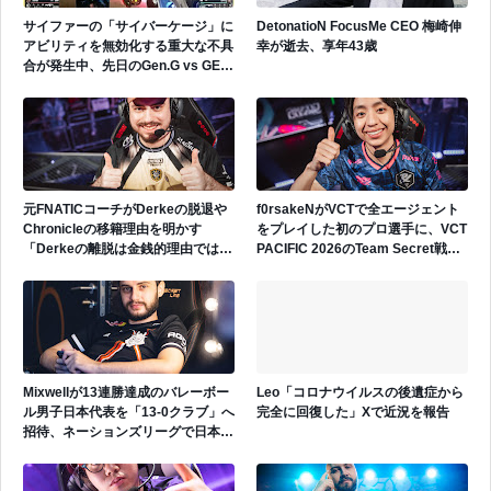
サイファーの「サイバーケージ」に
DetonatioN FocusMe CEO 梅崎伸
アビリティを無効化する重大な不具
幸が逝去、享年43歳
合が発生中、先日のGen.G vs GEで
も発生
元FNATICコーチがDerkeの脱退や
f0rsakeNがVCTで全エージェント
Chronicleの移籍理由を明かす
をプレイした初のプロ選手に、VCT
「Derkeの離脱は金銭的理由ではな
PACIFIC 2026のTeam Secret戦で
い」
遂にゲッコーを解禁
Mixwellが13連勝達成のバレーボー
Leo「コロナウイルスの後遺症から
ル男子日本代表を「13-0クラブ」へ
完全に回復した」Xで近況を報告
招待、ネーションズリーグで日本代
表活躍中