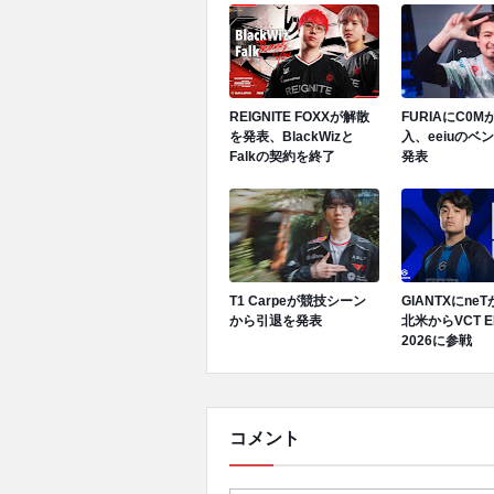
REIGNITE FOXXが解散
FURIAにC0
を発表、BlackWizと
入、eeiuのベ
Falkの契約を終了
発表
T1 Carpeが競技シーン
GIANTXにne
から引退を発表
北米からVCT E
2026に参戦
コメント