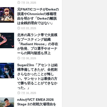
7月 19, 2026
元FNATICコーチがDerkeの
脱退やChronicleの移籍理
由を明かす「Derkeの離脱
は金銭的理由ではない」
8月 03, 2026
北米の高ランク帯で大規模
なブースティング組織
「Radiant House」の存在
が告発、プロ選手やオーナ
ーらの関与疑惑も浮上
7月 08, 2026
SugarZ3ro「アセントは結
構準備してきたが、全然刺
さらなかったことが悔し
い。サンセットは最後の方
で勝ち切ることができなか
った。」
7月 16, 2026
nAtsがVCT EMEA 2026
Stage 2の初戦欠場理由を