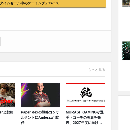
nでタイムセール中のゲーミングデバイス
もっと見る
herと契約
Paper Rexの戦略コンサ
MURASH GAMINGが選
ルタントにAnderzzが就
手・コーチの募集を発
任
表、2027年度に向けロ
スター再編へ