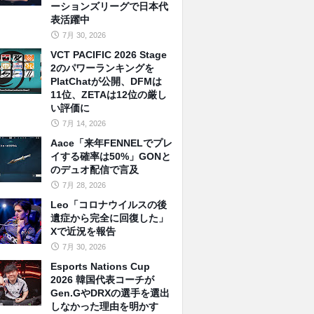
ーションズリーグで日本代
表活躍中
7月 30, 2026
VCT PACIFIC 2026 Stage
2のパワーランキングを
PlatChatが公開、DFMは
11位、ZETAは12位の厳し
い評価に
7月 14, 2026
Aace「来年FENNELでプレ
イする確率は50%」GONと
のデュオ配信で言及
7月 28, 2026
Leo「コロナウイルスの後
遺症から完全に回復した」
Xで近況を報告
7月 30, 2026
Esports Nations Cup
2026 韓国代表コーチが
Gen.GやDRXの選手を選出
しなかった理由を明かす