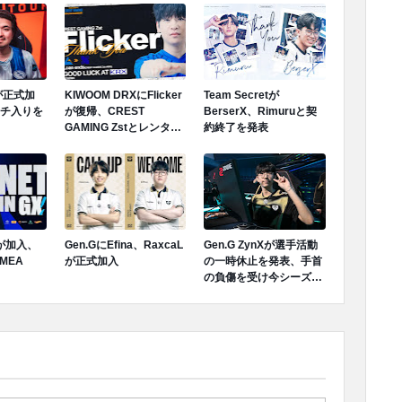
Mが正式加
KIWOOM DRXにFlicker
Team Secretが
ンチ入りを
が復帰、CREST
BerserX、Rimuruと契
GAMING Zstとレンタル
約終了を発表
契約終了が発表
Tが加入、
Gen.GにEfina、RaxcaL
Gen.G ZynXが選手活動
MEA
が正式加入
の一時休止を発表、手首
の負傷を受け今シーズン
ロスターから離脱へ