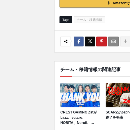
Amazo
Tags
チーム・移籍情報
チーム・移籍情報の関連記事
CREST GAMING Zstが
SCARZがZep
bazz、yutaro、
終了を発表
NOBITA、Nerufi、
hubukiと契約終了を発表