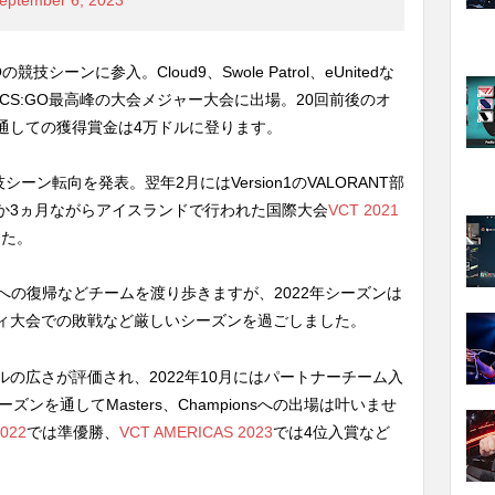
Oの競技シーンに参入。Cloud9、Swole Patrol、eUnitedな
CS:GO最高峰の大会メジャー大会に出場。20回前後のオ
通しての獲得賞金は4万ドルに登ります。
技シーン転向を発表。翌年2月にはVersion1のVALORANT部
か3ヵ月ながらアイスランドで行われた国際大会
VCT 2021
した。
sion1への復帰などチームを渡り歩きますが、2022年シーズンは
ティ大会での敗戦など厳しいシーズンを過ごしました。
の広さが評価され、2022年10月にはパートナーチーム入
ズンを通してMasters、Championsへの出場は叶いませ
2022
では準優勝、
VCT AMERICAS 2023
では4位入賞など