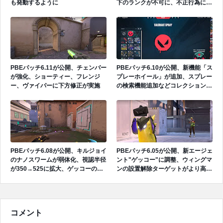
も発動するように
下のランクが不可に、不正行為によ
るランクブーストを抑止、アストラ
が強化
PBEパッチ6.11が公開、チェンバー
PBEパッチ6.10が公開、新機能「ス
が強化、ショーティー、フレンジ
プレーホイール」が追加、スプレー
ー、ヴァイパーに下方修正が実施
の検索機能追加などコレクションメ
ニューが刷新、フェイド、ハーバー
のアイコンが更新、タレットが地面
を狙うバグを修正
PBEパッチ6.08が公開、キルジョイ
PBEパッチ6.05が公開、新エージェ
のナノスワームが弱体化、視認半径
ント"ゲッコー"に調整、ウィングマ
が350→525に拡大、ゲッコーのゲ
ンの設置解除ターゲットがより高所
ーム内アイコンが高品質に
を狙えるように
コメント