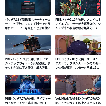
パッチ7.12で新機能「パーティーコ
PBEパッチ7.12が公開、スカイのト
ード」が実装、フレンド以外でも簡
レイルブレイザーが大幅弱体化、ジ
単にパーティーを組むことが可能に
ャンプ中の視点移動が無効化、スタ
ンが味方も巻き込むように、ゲッコ
ーのオーブ回収速度が短縮
PBEパッチ7.09が公開、サイファー
PBEパッチ7.08が公開、オーメン、
のトラップワイヤーが大幅強化、ジ
アストラ、ブリムストーンのスモー
ャッジが遂に下方修正、最大弾数が
ク仕様が変更、スモーク消滅1.5秒
減少、走り撃ち時の弾の広がりが増
前に音声とビジュアルが追加
加など
PBEパッチ7.07が公開、サイファー
VALORANTのPBEパッチ7.05が公
のアルティメット詠唱後に死亡して
開、アセンダント以上とゴールド以