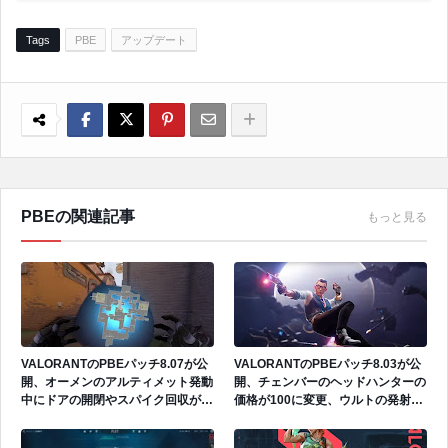
Tags
PBE
アップデート
PBEの関連記事
もっと見る
VALORANTのPBEパッチ8.07が公
VALORANTのPBEパッチ8.03が公
開、オーメンのアルティメット発動
開、チェンバーのヘッドハンターの
中にドアの開閉やスパイク回収が可
価格が100に変更、ウルトの発射速
能に、クローヴの各種バグを修正
度が増加、チームカプセルが登場