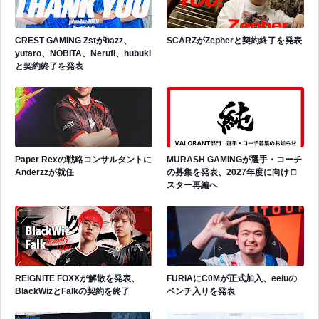
CREST GAMING Zstがbazz、
SCARZがZepherと契約終了を発表
yutaro、NOBITA、Nerufi、hubuki
と契約終了を発表
Paper Rexの戦略コンサルタントに
MURASH GAMINGが選手・コーチ
Anderzzが就任
の募集を発表、2027年度に向けロ
スター再編へ
REIGNITE FOXXが解散を発表、
FURIAにC0Mが正式加入、eeiuの
BlackWizとFalkの契約を終了
ベンチ入りを発表