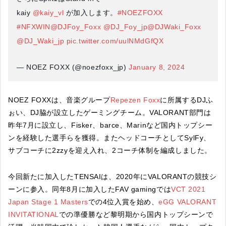
kaiy
@kaiy_vl
が加入します。
#NOEZFOXX
#NFXWIN
@DJFoy_Foxx
@DJ_Foy_jp
@DJWaki_Foxx
@DJ_Waki_jp
pic.twitter.com/uulNMdGfQX
— NOEZ FOXX (@noezfoxx_jp)
January 8, 2024
NOEZ FOXXは、音楽グループ
Repezen Foxx
に所属するDJふ
ぉい、DJ脇が設立したゲーミングチーム。VALORANT部門は
昨年7月に設立し、Fisker、barce、Marinなど国内トップシー
ンを経験した選手らを獲得。またヘッドコーチとしてSylFy、
サブコーチに2zzyを迎え入れ、2コーチ体制を編成しました。
今回新たに加入したTENSAIは、2020年にVALORANTの競技シ
ーンに参入。同年8月に加入したFAV gamingでは
VCT 2021
Japan Stage 1 Masters
での4位入賞を始め、
eGG VALORANT
INVITATIONAL
での準優勝など黎明期から国内トップシーンで