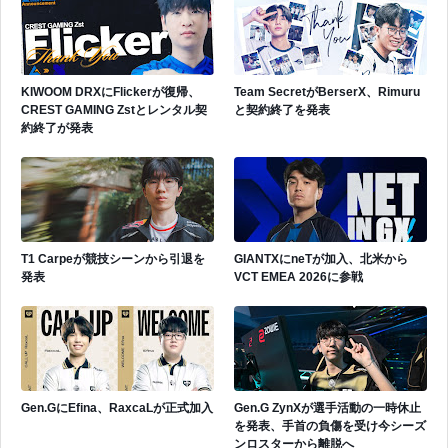
KIWOOM DRXにFlickerが復帰、
Team SecretがBerserX、Rimuru
CREST GAMING Zstとレンタル契
と契約終了を発表
約終了が発表
T1 Carpeが競技シーンから引退を
GIANTXにneTが加入、北米から
発表
VCT EMEA 2026に参戦
Gen.GにEfina、RaxcaLが正式加入
Gen.G ZynXが選手活動の一時休止
を発表、手首の負傷を受け今シーズ
ンロスターから離脱へ