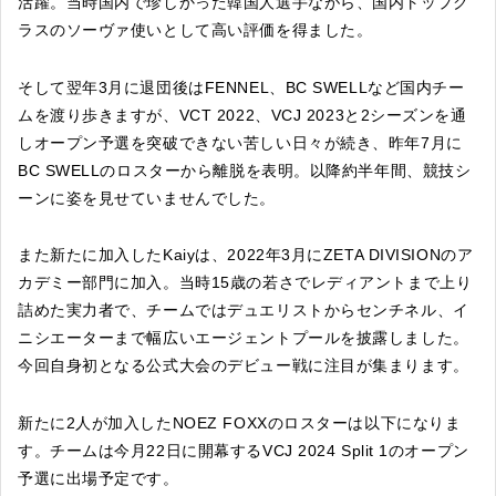
活躍。当時国内で珍しかった韓国人選手ながら、国内トップク
ラスのソーヴァ使いとして高い評価を得ました。
そして翌年3月に退団後はFENNEL、BC SWELLなど国内チー
ムを渡り歩きますが、VCT 2022、VCJ 2023と2シーズンを通
しオープン予選を突破できない苦しい日々が続き、昨年7月に
BC SWELLのロスターから離脱を表明。以降約半年間、競技シ
ーンに姿を見せていませんでした。
また新たに加入したKaiyは、2022年3月にZETA DIVISIONのア
カデミー部門に加入。当時15歳の若さでレディアントまで上り
詰めた実力者で、チームではデュエリストからセンチネル、イ
ニシエーターまで幅広いエージェントプールを披露しました。
今回自身初となる公式大会のデビュー戦に注目が集まります。
新たに2人が加入したNOEZ FOXXのロスターは以下になりま
す。チームは今月22日に開幕するVCJ 2024 Split 1のオープン
予選に出場予定です。