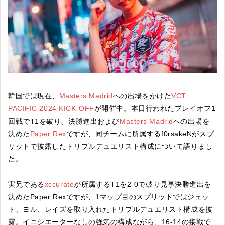
韓国では現在、
Masters Madrid
への出場をかけた
VCT
PACIFIC 2024 KICK-OFF
が開催中。本日行われたプレイオフ1
回戦でT1を破り、決勝進出および
Masters Madrid
への出場を
決めた
Paper Rex
ですが、同チームに所属するf0rsakeNがスプ
リットで披露したトリプルデュエリスト構成について語りまし
た。
実兄である
xccurate
が所属するT1を2-0で破り見事決勝進出を
決めたPaper Rexですが、1マップ目のスプリットではジェッ
ト、ヨル、レイズを取り入れたトリプルデュエリスト構成を披
露。イニシエーターなしの強気の構成ながら、16-14の接戦で