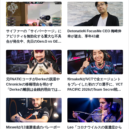
サイファーの「サイバーケージ」に
DetonatioN FocusMe CEO 梅崎伸
アビリティを無効化する重大な不具
幸が逝去、享年43歳
合が発生中、先日のGen.G vs GEで
も発生
元FNATICコーチがDerkeの脱退や
f0rsakeNがVCTで全エージェント
Chronicleの移籍理由を明かす
をプレイした初のプロ選手に、VCT
「Derkeの離脱は金銭的理由ではな
PACIFIC 2026のTeam Secret戦で
い」
遂にゲッコーを解禁
Mixwellが13連勝達成のバレーボー
Leo「コロナウイルスの後遺症から