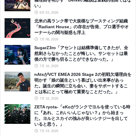
い」
8月 03, 2026
北米の高ランク帯で大規模なブースティング組織
「Radiant House」の存在が告発、プロ選手やオ
ーナーらの関与疑惑も浮上
7月 08, 2026
SugarZ3ro「アセントは結構準備してきたが、全
然刺さらなかったことが悔しい。サンセットは最
後の方で勝ち切ることができなかった。」
7月 16, 2026
nAtsがVCT EMEA 2026 Stage 2の初戦欠場理由を
明かす「娘の誕生という喜ばしい出来事があっ
た。誕生の瞬間に立ち会い、妻をサポートするこ
とは私にとって極めて重要なことだった。」
7月 16, 2026
ZETA ryota-「eKoがランクでヨルを使っている時
に『あれ、これいいんじゃない？』から始まっ
た。ヨルとスカイの強みが良いシナジーを出して
いると思う。」
7月 24, 2026