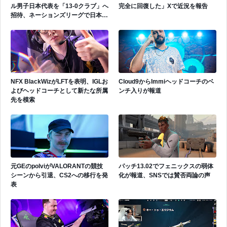
ル男子日本代表を「13-0クラブ」へ
完全に回復した」Xで近況を報告
招待、ネーションズリーグで日本代
表活躍中
NFX BlackWizがLFTを表明、IGLお
Cloud9からImmiヘッドコーチのベ
よびヘッドコーチとして新たな所属
ンチ入りが報道
先を模索
元GEのpolviがVALORANTの競技
パッチ13.02でフェニックスの弱体
シーンから引退、CS2への移行を発
化が報道、SNSでは賛否両論の声
表