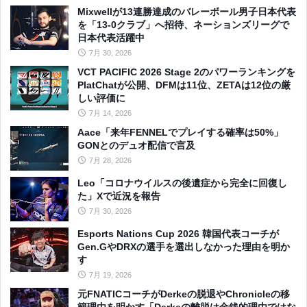
Mixwellが13連勝達成のバレーボール男子日本代表
を「13-0クラブ」へ招待、ネーションズリーグで
日本代表活躍中
7月 30, 2026
VCT PACIFIC 2026 Stage 2のパワーランキングを
PlatChatが公開、DFMは11位、ZETAは12位の厳
しい評価に
7月 14, 2026
Aace「来年FENNELでプレイする確率は50%」
GONとのデュオ配信で言及
7月 28, 2026
Leo「コロナウイルスの後遺症から完全に回復し
た」Xで近況を報告
7月 30, 2026
Esports Nations Cup 2026 韓国代表コーチが
Gen.GやDRXの選手を選出しなかった理由を明か
す
7月 19, 2026
元FNATICコーチがDerkeの脱退やChronicleの移
籍理由を明かす「Derkeの離脱は金銭的理由ではな