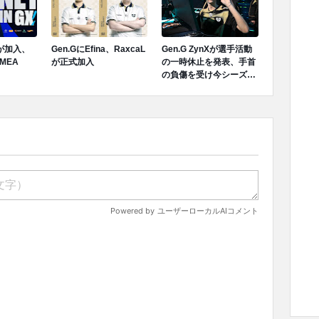
Tが加入、
Gen.GにEfina、RaxcaL
Gen.G ZynXが選手活動
MEA
が正式加入
の一時休止を発表、手首
の負傷を受け今シーズン
ロスターから離脱へ