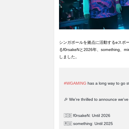
シンガポールを拠点に活動するeスポ
るf0rsakeNと2026年、somethin
しました。
#WGAMING
has a long way to go sti
🎉 We're thrilled to announce we've 
🇮🇩 f0rsakeN: Until 2026
🇷🇺 something: Until 2025