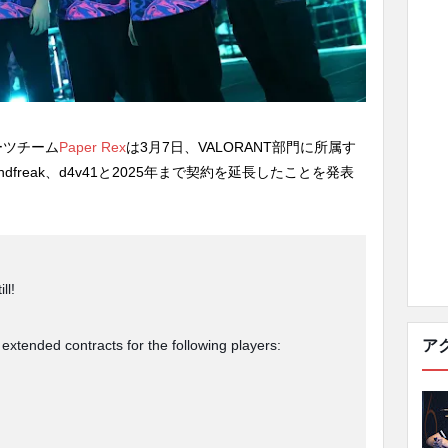
ーツチーム
Paper Rex
は3月7日、VALORANT部門に所属す
g、mindfreak、d4v41と2025年まで契約を延長したことを発表
ll!
ア
extended contracts for the following players: