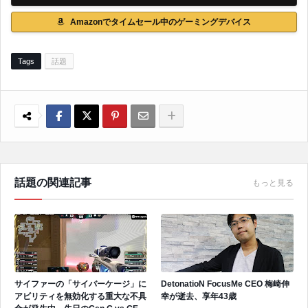
Amazonでタイムセール中のゲーミングデバイス
Tags
話題
話題の関連記事
もっと見る
サイファーの「サイバーケージ」に
DetonatioN FocusMe CEO 梅崎伸
アビリティを無効化する重大な不具
幸が逝去、享年43歳