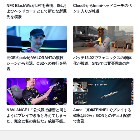
NFX BlackWizがLFTを表明、IGLお
Cloud9からImmiヘッドコーチのベ
よびヘッドコーチとして新たな所属
ンチ入りが報道
先を模索
元GEのpolviがVALORANTの競技
パッチ13.02でフェニックスの弱体
シーンから引退、CS2への移行を発
化が報道、SNSでは賛否両論の声
表
NAVI ANGE1「公式戦で練習と同じ
Aace「来年FENNELでプレイする
ようにプレイできると考えてしまっ
確率は50%」GONとのデュオ配信
た、完全に私の責任だ」成績不振を
で言及
受けてファンへ謝罪、チーム再建の
アプローチを明かす