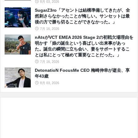
8月 03, 2026
SugarZ3ro「アセントは結構準備してきたが、全
然刺さらなかったことが悔しい。サンセットは最
後の方で勝ち切ることができなかった。」
7月 16, 2026
nAtsがVCT EMEA 2026 Stage 2の初戦欠場理由を
明かす「娘の誕生という喜ばしい出来事があっ
た。誕生の瞬間に立ち会い、妻をサポートするこ
とは私にとって極めて重要なことだった。」
7月 16, 2026
DetonatioN FocusMe CEO 梅崎伸幸が逝去、享
年43歳
8月 03, 2026