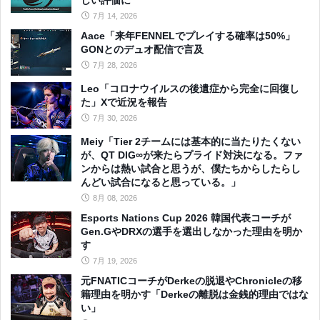
しい評価に
7月 14, 2026
Aace「来年FENNELでプレイする確率は50%」
GONとのデュオ配信で言及
7月 28, 2026
Leo「コロナウイルスの後遺症から完全に回復し
た」Xで近況を報告
7月 30, 2026
Meiy「Tier 2チームには基本的に当たりたくない
が、QT DIG∞が来たらプライド対決になる。ファ
ンからは熱い試合と思うが、僕たちからしたらし
んどい試合になると思っている。」
8月 08, 2026
Esports Nations Cup 2026 韓国代表コーチが
Gen.GやDRXの選手を選出しなかった理由を明か
す
7月 19, 2026
元FNATICコーチがDerkeの脱退やChronicleの移
籍理由を明かす「Derkeの離脱は金銭的理由ではな
い」