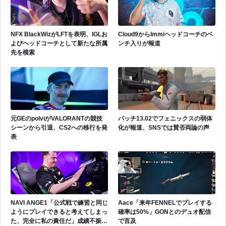
NFX BlackWizがLFTを表明、IGLお
Cloud9からImmiヘッドコーチのベ
よびヘッドコーチとして新たな所属
ンチ入りが報道
先を模索
元GEのpolviがVALORANTの競技
パッチ13.02でフェニックスの弱体
シーンから引退、CS2への移行を発
化が報道、SNSでは賛否両論の声
表
NAVI ANGE1「公式戦で練習と同じ
Aace「来年FENNELでプレイする
ようにプレイできると考えてしまっ
確率は50%」GONとのデュオ配信
た、完全に私の責任だ」成績不振を
で言及