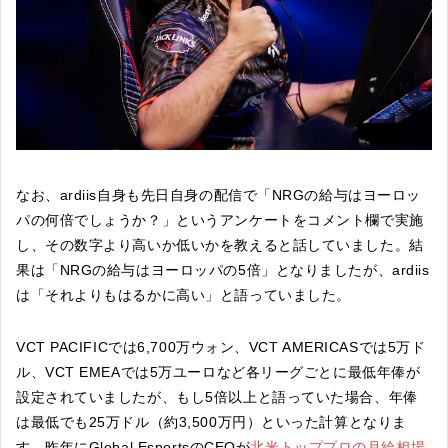
なお、ardiis自身も先日自身の配信で「NRGの給与はヨーロッ
パの何倍でしょうか？」というアンケートをコメント欄で実施
し、その数字より高いか低いかを教えると話していました。結
果は「NRGの給与はヨーロッパの5倍」となりましたが、ardiis
は「それよりもはるかに高い」と語っていました。
VCT PACIFICでは6,700万ウォン、VCT AMERICASでは5万ド
ル、VCT EMEAでは5万ユーロなど各リーグごとに最低年俸が
設定されていましたが、もし5倍以上と語っていた場合、年俸
は最低でも25万ドル（約3,500万円）といった計算となりま
す。昨年にGlobal EsportsのCEOが
北米トッププロの月給相場