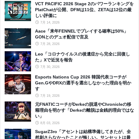
VCT PACIFIC 2026 Stage 2のパワーランキングを
PlatChatが公開、DFMは11位、ZETAは12位の厳
しい評価に
7月 14, 2026
Aace「来年FENNELでプレイする確率は50%」
GONとのデュオ配信で言及
7月 28, 2026
Leo「コロナウイルスの後遺症から完全に回復し
た」Xで近況を報告
7月 30, 2026
Esports Nations Cup 2026 韓国代表コーチが
Gen.GやDRXの選手を選出しなかった理由を明か
す
7月 19, 2026
元FNATICコーチがDerkeの脱退やChronicleの移
籍理由を明かす「Derkeの離脱は金銭的理由ではな
い」
8月 03, 2026
SugarZ3ro「アセントは結構準備してきたが、全
然刺さらなかったことが悔しい。サンセットは最