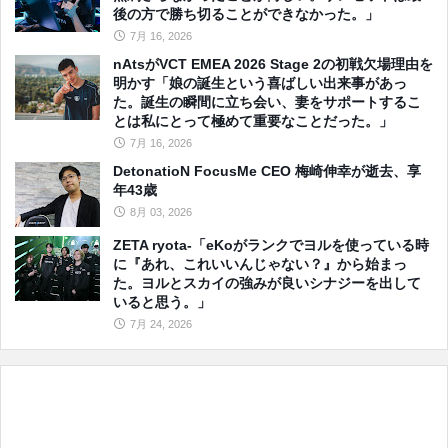
後の方で勝ち切ることができなかった。」
7月 16, 2026
nAtsがVCT EMEA 2026 Stage 2の初戦欠場理由を
明かす「娘の誕生という喜ばしい出来事があっ
た。誕生の瞬間に立ち会い、妻をサポートするこ
とは私にとって極めて重要なことだった。」
7月 16, 2026
DetonatioN FocusMe CEO 梅崎伸幸が逝去、享
年43歳
8月 03, 2026
ZETA ryota-「eKoがランクでヨルを使っている時
に『あれ、これいいんじゃない？』から始まっ
た。ヨルとスカイの強みが良いシナジーを出して
いると思う。」
7月 24, 2026