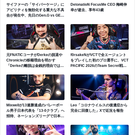
サイファーの「サイバーケージ」に
DetonatioN FocusMe CEO 梅崎伸
アビリティを無効化する重大な不具
幸が逝去、享年43歳
合が発生中、先日のGen.G vs GEで
も発生
元FNATICコーチがDerkeの脱退や
f0rsakeNがVCTで全エージェント
Chronicleの移籍理由を明かす
をプレイした初のプロ選手に、VCT
「Derkeの離脱は金銭的理由ではな
PACIFIC 2026のTeam Secret戦で
い」
遂にゲッコーを解禁
Mixwellが13連勝達成のバレーボー
Leo「コロナウイルスの後遺症から
ル男子日本代表を「13-0クラブ」へ
完全に回復した」Xで近況を報告
招待、ネーションズリーグで日本代
表活躍中