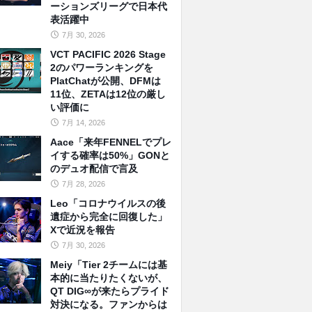
ーションズリーグで日本代
表活躍中
7月 30, 2026
VCT PACIFIC 2026 Stage
2のパワーランキングを
PlatChatが公開、DFMは
11位、ZETAは12位の厳し
い評価に
7月 14, 2026
Aace「来年FENNELでプレ
イする確率は50%」GONと
のデュオ配信で言及
7月 28, 2026
Leo「コロナウイルスの後
遺症から完全に回復した」
Xで近況を報告
7月 30, 2026
Meiy「Tier 2チームには基
本的に当たりたくないが、
QT DIG∞が来たらプライド
対決になる。ファンからは