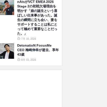
nAtsがVCT EMEA 2026
Stage 2の初戦欠場理由を
明かす「娘の誕生という喜
ばしい出来事があった。誕
生の瞬間に立ち会い、妻を
サポートすることは私にと
って極めて重要なことだっ
た。」
7月 16, 2026
DetonatioN FocusMe
CEO 梅崎伸幸が逝去、享年
43歳
8月 03, 2026