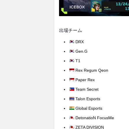
出場チーム
DRX
Gen.G
T1
Rex Regum Qeon
Paper Rex
Team Secret
Talon Esports
Global Esports
DetonatioN FocusMe
ZETA DIVISION