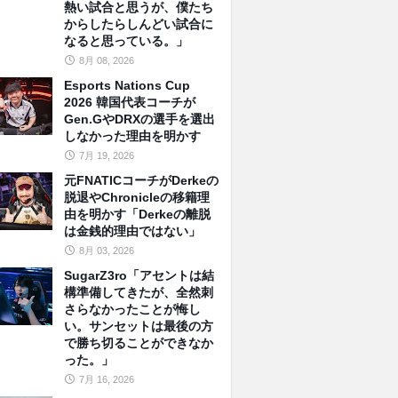
熱い試合と思うが、僕たち
からしたらしんどい試合に
なると思っている。」
8月 08, 2026
Esports Nations Cup
2026 韓国代表コーチが
Gen.GやDRXの選手を選出
しなかった理由を明かす
7月 19, 2026
元FNATICコーチがDerkeの
脱退やChronicleの移籍理
由を明かす「Derkeの離脱
は金銭的理由ではない」
8月 03, 2026
SugarZ3ro「アセントは結
構準備してきたが、全然刺
さらなかったことが悔し
い。サンセットは最後の方
で勝ち切ることができなか
った。」
7月 16, 2026