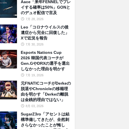
Aace「来年FENNELでプレ
イする確率は50%」GONと
のデュオ配信で言及
7月 28, 2026
Leo「コロナウイルスの後
遺症から完全に回復した」
Xで近況を報告
7月 30, 2026
Esports Nations Cup
2026 韓国代表コーチが
Gen.GやDRXの選手を選出
しなかった理由を明かす
7月 19, 2026
元FNATICコーチがDerkeの
脱退やChronicleの移籍理
由を明かす「Derkeの離脱
は金銭的理由ではない」
8月 03, 2026
SugarZ3ro「アセントは結
構準備してきたが、全然刺
さらなかったことが悔し