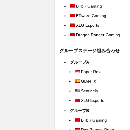
Bilibili Gaming
EDward Gaming
XLG Esports
Dragon Ranger Gaming
グループステージ組み合わせ
グループA
Paper Rex
GIANTX
Sentinels
XLG Esports
グループB
Bilibili Gaming
Rex Regum Qeon