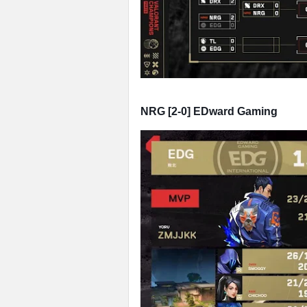
NRG [2-0] EDward Gaming