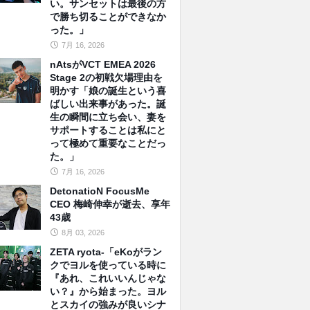
い。サンセットは最後の方
で勝ち切ることができなか
った。」
7月 16, 2026
nAtsがVCT EMEA 2026
Stage 2の初戦欠場理由を
明かす「娘の誕生という喜
ばしい出来事があった。誕
生の瞬間に立ち会い、妻を
サポートすることは私にと
って極めて重要なことだっ
た。」
7月 16, 2026
DetonatioN FocusMe
CEO 梅崎伸幸が逝去、享年
43歳
8月 03, 2026
ZETA ryota-「eKoがラン
クでヨルを使っている時に
『あれ、これいいんじゃな
い？』から始まった。ヨル
とスカイの強みが良いシナ