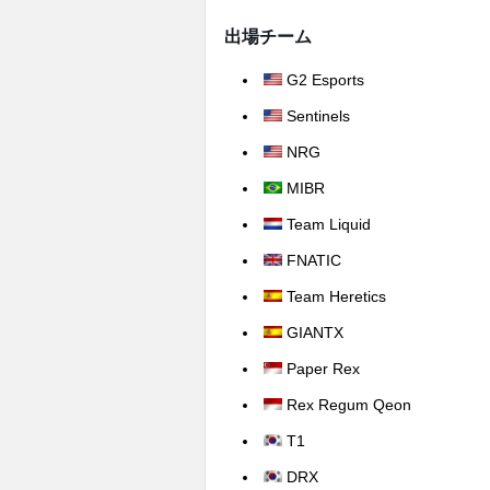
出場チーム
G2 Esports
Sentinels
NRG
MIBR
Team Liquid
FNATIC
Team Heretics
GIANTX
Paper Rex
Rex Regum Qeon
T1
DRX