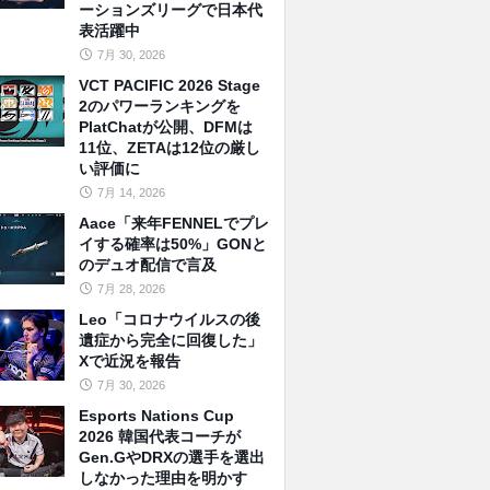
ーションズリーグで日本代
表活躍中
7月 30, 2026
VCT PACIFIC 2026 Stage
2のパワーランキングを
PlatChatが公開、DFMは
11位、ZETAは12位の厳し
い評価に
7月 14, 2026
Aace「来年FENNELでプレ
イする確率は50%」GONと
のデュオ配信で言及
7月 28, 2026
Leo「コロナウイルスの後
遺症から完全に回復した」
Xで近況を報告
7月 30, 2026
Esports Nations Cup
2026 韓国代表コーチが
Gen.GやDRXの選手を選出
しなかった理由を明かす