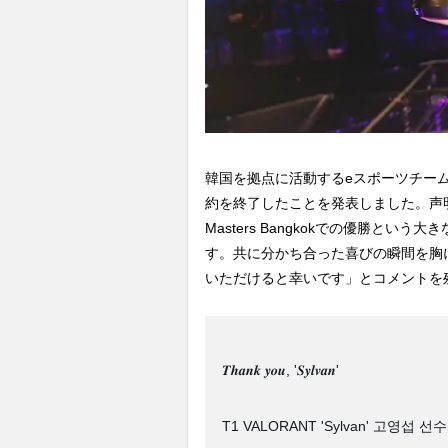
韓国を拠点に活動するeスポーツチームのT
約を終了したことを発表しました。声
Masters Bangkokでの優勝とい
す。共に分かち合った喜びの瞬間を胸
いただけると幸いです」とコメントを
𝑻𝒉𝒂𝒏𝒌 𝒚𝒐𝒖, '𝑺𝒚𝒍𝒗𝒂𝒏'
T1 VALORANT 'Sylvan' 고영