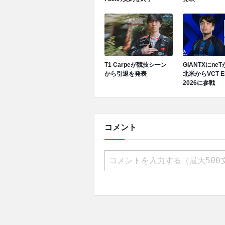
T1 Carpeが競技シーン
GIANTXにne
から引退を発表
北米からVCT E
2026に参戦
コメント