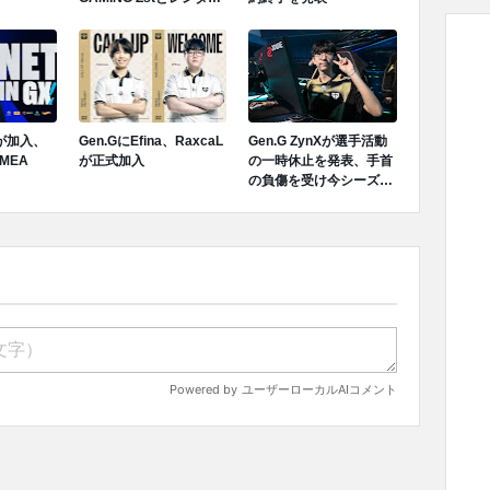
契約終了が発表
Tが加入、
Gen.GにEfina、RaxcaL
Gen.G ZynXが選手活動
MEA
が正式加入
の一時休止を発表、手首
の負傷を受け今シーズン
ロスターから離脱へ