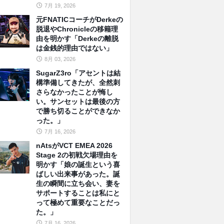
7月 19, 2026
元FNATICコーチがDerkeの
脱退やChronicleの移籍理
由を明かす「Derkeの離脱
は金銭的理由ではない」
8月 03, 2026
SugarZ3ro「アセントは結
構準備してきたが、全然刺
さらなかったことが悔し
い。サンセットは最後の方
で勝ち切ることができなか
った。」
7月 16, 2026
nAtsがVCT EMEA 2026
Stage 2の初戦欠場理由を
明かす「娘の誕生という喜
ばしい出来事があった。誕
生の瞬間に立ち会い、妻を
サポートすることは私にと
って極めて重要なことだっ
た。」
7月 16, 2026