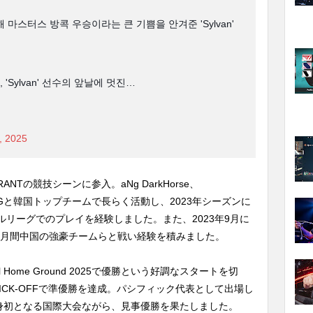
 마스터스 방콕 우승이라는 큰 기쁨을 안겨준 'Sylvan'
Sylvan' 선수의 앞날에 멋진…
, 2025
ORANTの競技シーンに参入。aNg DarkHorse、
r、Gen.Gと韓国トップチームで長らく活動し、2023年シーズンに
ルリーグでのプレイを経験しました。また、2023年9月に
、約4ヵ月間中国の強豪チームらと戦い経験を積みました。
ll Home Ground 2025で優勝という好調なスタートを切
25 KICK-OFFで準優勝を達成。パシフィック代表として出場し
kokでは自身初となる国際大会ながら、見事優勝を果たしました。