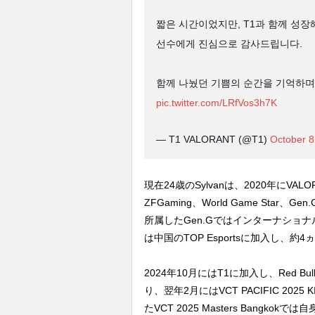
짧은 시간이었지만, T1과 함께 성장해
선수에게 진심으로 감사드립니다.
함께 나눴던 기쁨의 순간을 기억하며, '
pic.twitter.com/LRfVos3h7K
— T1 VALORANT (@T1)
October 8
現在24歳のSylvanは、2020年にVAL
ZFGaming、World Game Sta
所属したGen.Gではインターナショナ
は中国のTOP Esportsに加入し
2024年10月にはT1に加入し、Red Bu
り、翌年2月にはVCT PACIFIC 20
たVCT 2025 Masters Bang