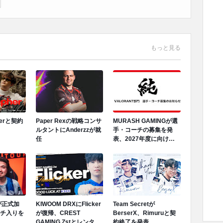
もっと見る
herと契約
Paper Rexの戦略コンサ
MURASH GAMINGが選
ルタントにAnderzzが就
手・コーチの募集を発
任
表、2027年度に向けロ
スター再編へ
Mが正式加
KIWOOM DRXにFlicker
Team Secretが
ンチ入りを
が復帰、CREST
BerserX、Rimuruと契
GAMING Zstとレンタル
約終了を発表