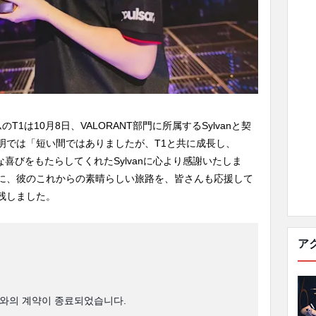
1は10月8日、VALORANT部門に所属するSylvanと契
明では「短い間ではありましたが、T1と共に成長し、
う大きな喜びをもたらしてくれたSylvanに心より感謝いたしま
に、彼のこれからの素晴らしい旅路を、皆さんも応援して
残しました。
ア
섭 선수와의 계약이 종료되었습니다.