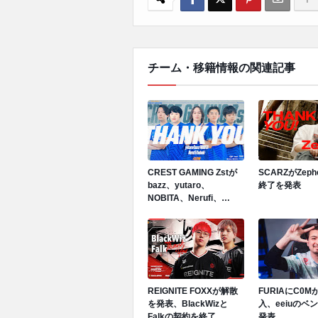
チーム・移籍情報の関連記事
CREST GAMING Zstが
SCARZがZep
bazz、yutaro、
終了を発表
NOBITA、Nerufi、
hubukiと契約終了を発表
REIGNITE FOXXが解散
FURIAにC0
を発表、BlackWizと
入、eeiuのベ
Falkの契約を終了
発表