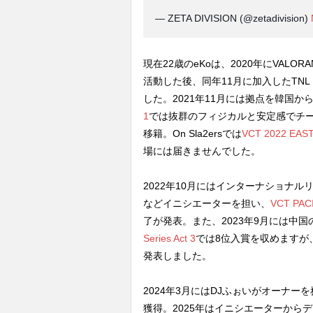
— ZETA DIVISION (@zetadivision)
現在22歳のeKoは、2020年にVALORAN
活動した後、同年11月に加入したTNL Es
した。2021年11月には拠点を韓国から
1
では抜群のフィジカルと安定感でチーム
移籍。On Sla2ersでは
VCT 2022 EAST
場には届きませんでした。
2022年10月にはインターナショナル
などイニシエーターを担い、
VCT PACI
了が発表。また、2023年9月には中国のT
Series Act 3
では8位入賞を収めますが、
発表しました。
2024年3月にはDJふぉいがオーナーを務める
獲得。2025年はイニシエーターから