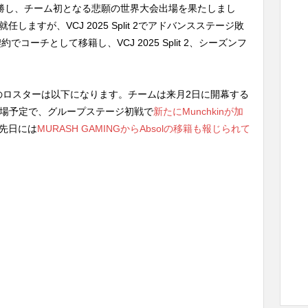
準優勝し、チーム初となる悲願の世界大会出場を果たしまし
任しますが、VCJ 2025 Split 2でアドバンスステージ敗
約でコーチとして移籍し、VCJ 2025 Split 2、シーズンフ
IONのロスターは以下になります。チームは来月2日に開幕する
025に出場予定で、グループステージ初戦で
新たにMunchkinが加
先日には
MURASH GAMINGからAbsolの移籍も報じられて
。