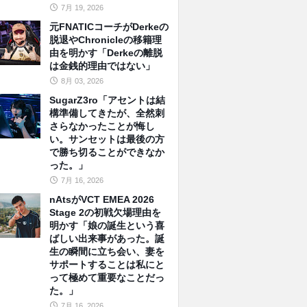
7月 19, 2026
元FNATICコーチがDerkeの
脱退やChronicleの移籍理
由を明かす「Derkeの離脱
は金銭的理由ではない」
8月 03, 2026
SugarZ3ro「アセントは結
構準備してきたが、全然刺
さらなかったことが悔し
い。サンセットは最後の方
で勝ち切ることができなか
った。」
7月 16, 2026
nAtsがVCT EMEA 2026
Stage 2の初戦欠場理由を
明かす「娘の誕生という喜
ばしい出来事があった。誕
生の瞬間に立ち会い、妻を
サポートすることは私にと
って極めて重要なことだっ
た。」
7月 16, 2026