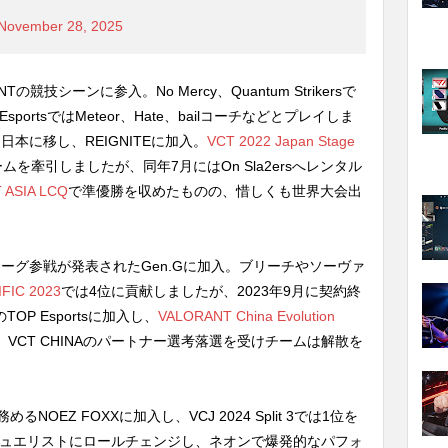
November 28, 2025
Tの競技シーンに参入。No Mercy、Quantum Strikersで
portsではMeteor、Hate、bailコーチなどとプレイしま
日本に移し、REIGNITEに加入。
VCT 2022 Japan Stage
を牽引しましたが、同年7月にはOn Sla2ersへレンタル
 ASIA LCQ
で準優勝を収めたものの、惜しくも世界大会出
リーグ参戦が発表されたGen.Gに加入。ブリーチやソーヴァ
FIC 2023
では4位に貢献しましたが、2023年9月に契約終
OP Esportsに加入し、
VALORANT China Evolution
VCT CHINAのパートナー選考落選を受けチームは解散を
NOEZ FOXXに加入し、VCJ 2024 Split 3では1位を
デュエリストにロールチェンジし、ネオンで爆発的なパフォ