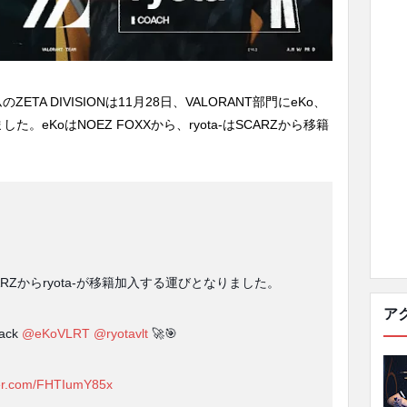
A DIVISIONは11月28日、VALORANT部門にeKo、
た。eKoはNOEZ FOXXから、ryota-はSCARZから移籍
SCARZからryota-が移籍加入する運びとなりました。
ア
back
@eKoVLRT
@ryotavlt
🚀🎯
tter.com/FHTIumY85x