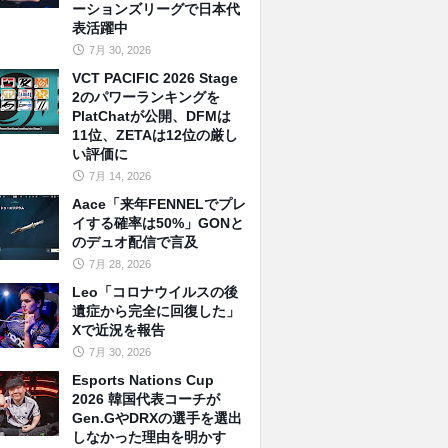
ーションズリーグで日本代
表活躍中
7月 30, 2026
VCT PACIFIC 2026 Stage
2のパワーランキングを
PlatChatが公開、DFMは
11位、ZETAは12位の厳し
い評価に
7月 14, 2026
Aace「来年FENNELでプレ
イする確率は50%」GONと
のデュオ配信で言及
7月 28, 2026
Leo「コロナウイルスの後
遺症から完全に回復した」
Xで近況を報告
7月 30, 2026
Esports Nations Cup
2026 韓国代表コーチが
Gen.GやDRXの選手を選出
しなかった理由を明かす