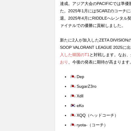
達成。アジア大会のPACIFICでは
た。2025年1月にはSCARZのコーチに就
退。2025年4月にRIDDLEへレンタル契
ァイナルでの優勝に貢献しました。
新たに2人が加入したZETA DIVIS
SOOP VALORANT LEAGUE 2
入した韓国のT1
と対戦します。なお、
おり
、今後の発表に期待が高まります
Dep
SugarZ3ro
Xdll
eKo
XQQ（ヘッドコーチ）
ryota-（コーチ）