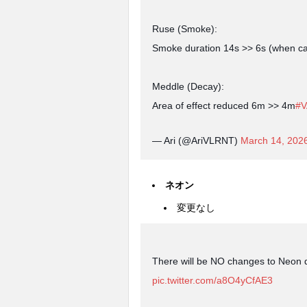
Ruse (Smoke):
Smoke duration 14s >> 6s (when ca
Meddle (Decay):
Area of effect reduced 6m >> 4m
#
— Ari (@AriVLRNT)
March 14, 202
ネオン
変更なし
There will be NO changes to Neon d
pic.twitter.com/a8O4yCfAE3