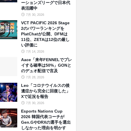
ーションズリーグで日本代
表活躍中
7月 30, 2026
VCT PACIFIC 2026 Stage
2のパワーランキングを
PlatChatが公開、DFMは
11位、ZETAは12位の厳し
い評価に
7月 14, 2026
Aace「来年FENNELでプレ
イする確率は50%」GONと
のデュオ配信で言及
7月 28, 2026
Leo「コロナウイルスの後
遺症から完全に回復した」
Xで近況を報告
7月 30, 2026
Esports Nations Cup
2026 韓国代表コーチが
Gen.GやDRXの選手を選出
しなかった理由を明かす