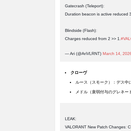
Gatecrash (Teleport):
Duration beacon is active reduced 
Blindside (Flash):
Charges reduced from 2 >> 1.
#VA
— Ari (@AriVLRNT)
March 14, 202
クローヴ
ルース（スモーク）：デス中に
メドル（衰弱付与のグレネード
LEAK:
VALORANT New Patch Changes: C