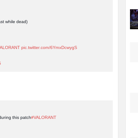
st while dead)
VALORANT
pic.twitter.com/6YmxDcwygS
6
uring this patch
#VALORANT