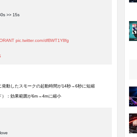
30s >> 15s
LORANT
pic.twitter.com/dfBWT1Y8fg
6
発動したスモークの起動時間が14秒→6秒に短縮
）：効果範囲が6m→4mに縮小
love