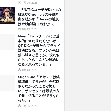
7月 19, 2026
元FNATICコーチがDerkeの
脱退やChronicleの移籍理
由を明かす「Derkeの離脱
は金銭的理由ではない」
8月 03, 2026
Meiy「Tier 2チームには基
本的に当たりたくないが、
QT DIG∞が来たらプライド
対決になる。ファンからは
熱い試合と思うが、僕たち
からしたらしんどい試合に
なると思っている。」
8月 08, 2026
SugarZ3ro「アセントは結
構準備してきたが、全然刺
さらなかったことが悔し
い。サンセットは最後の方
で勝ち切ることができなか
った。」
7月 16, 2026