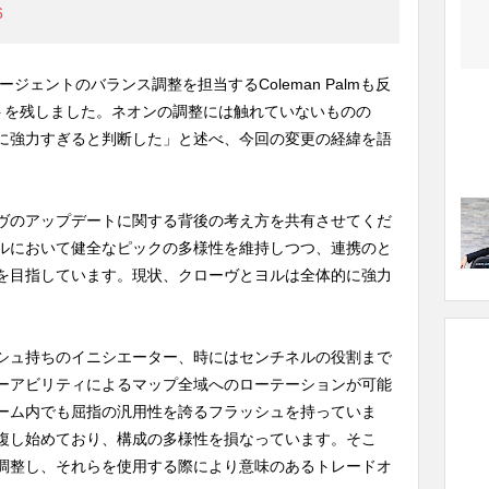
6
ージェントのバランス調整を担当するColeman Palmも反
トを残しました。ネオンの調整には触れていないものの
に強力すぎると判断した」と述べ、今回の変更の経緯を語
ヴのアップデートに関する背後の考え方を共有させてくだ
ルにおいて健全なピックの多様性を維持しつつ、連携のと
を目指しています。現状、クローヴとヨルは全体的に強力
シュ持ちのイニシエーター、時にはセンチネルの役割まで
ーアビリティによるマップ全域へのローテーションが可能
ーム内でも屈指の汎用性を誇るフラッシュを持っていま
複し始めており、構成の多様性を損なっています。そこ
調整し、それらを使用する際により意味のあるトレードオ