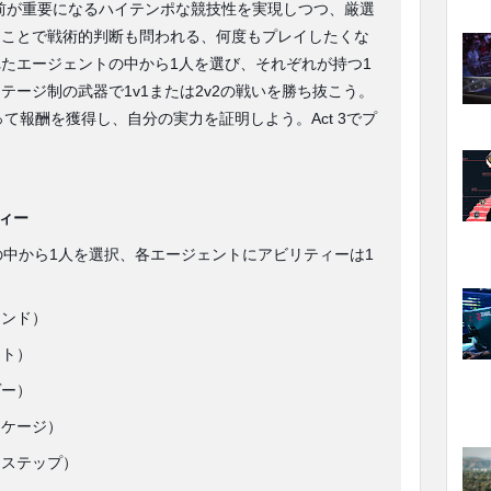
前が重要になるハイテンポな競技性を実現しつつ、厳選
ることで戦術的判断も問われる、何度もプレイしたくな
たエージェントの中から1人を選び、それぞれが持つ1
テージ制の武器で1v1または2v2の戦いを勝ち抜こう。
て報酬を獲得し、自分の実力を証明しよう。Act 3でプ
ィー
の中から1人を選択、各エージェントにアビリティーは1
ィンド）
クト）
ヴー）
ーケージ）
ドステップ）