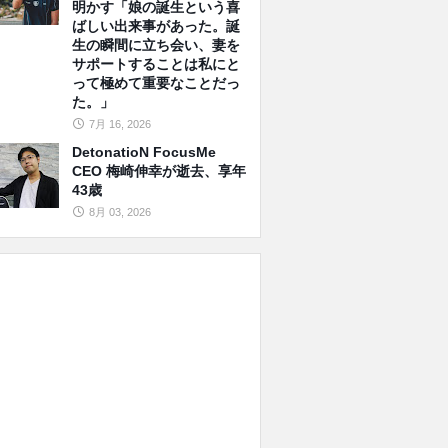
明かす「娘の誕生という喜
ばしい出来事があった。誕
生の瞬間に立ち会い、妻を
サポートすることは私にと
って極めて重要なことだっ
た。」
7月 16, 2026
DetonatioN FocusMe
CEO 梅崎伸幸が逝去、享年
43歳
8月 03, 2026