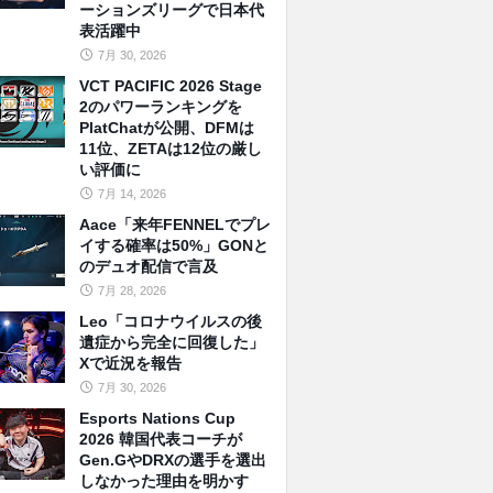
ーションズリーグで日本代
表活躍中
7月 30, 2026
VCT PACIFIC 2026 Stage
2のパワーランキングを
PlatChatが公開、DFMは
11位、ZETAは12位の厳し
い評価に
7月 14, 2026
Aace「来年FENNELでプレ
イする確率は50%」GONと
のデュオ配信で言及
7月 28, 2026
Leo「コロナウイルスの後
遺症から完全に回復した」
Xで近況を報告
7月 30, 2026
Esports Nations Cup
2026 韓国代表コーチが
Gen.GやDRXの選手を選出
しなかった理由を明かす