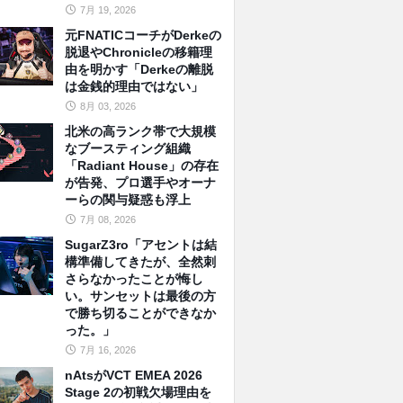
7月 19, 2026
元FNATICコーチがDerkeの
脱退やChronicleの移籍理
由を明かす「Derkeの離脱
は金銭的理由ではない」
8月 03, 2026
北米の高ランク帯で大規模
なブースティング組織
「Radiant House」の存在
が告発、プロ選手やオーナ
ーらの関与疑惑も浮上
7月 08, 2026
SugarZ3ro「アセントは結
構準備してきたが、全然刺
さらなかったことが悔し
い。サンセットは最後の方
で勝ち切ることができなか
った。」
7月 16, 2026
nAtsがVCT EMEA 2026
Stage 2の初戦欠場理由を