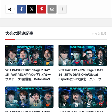
大会の関連記事
もっと見る
VCT PACIFIC 2026 Stage 2 DAY
VCT PACIFIC 2026 Stage 2 DAY
15 - VARRELがPRXを下しグルー
14 - ZETA DIVISIONがGlobal
プステージ1位通過、DetonatioN
Esportsに0-2で敗北、グループス
FocusMeは4位通過でプレイイン進
テージ2勝3敗でプレイインへ進出
出へ
VCT PACIFIC 2026 Stage 2 DAY
VCT PACIFIC 2026 Stage 2 DAY