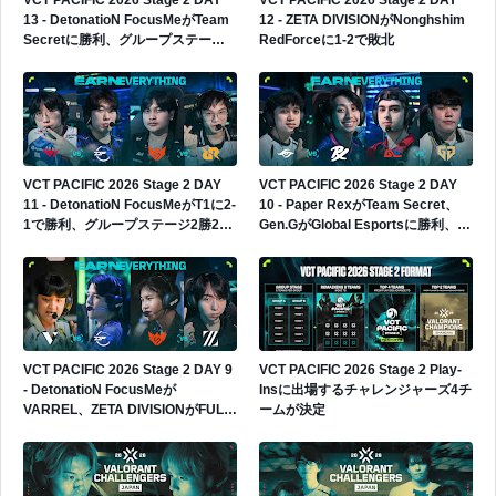
13 - DetonatioN FocusMeがTeam
12 - ZETA DIVISIONがNonghshim
Secretに勝利、グループステージ3
RedForceに1-2で敗北
勝2敗へ
VCT PACIFIC 2026 Stage 2 DAY
VCT PACIFIC 2026 Stage 2 DAY
11 - DetonatioN FocusMeがT1に2-
10 - Paper RexがTeam Secret、
1で勝利、グループステージ2勝2敗
Gen.GがGlobal Esportsに勝利、
へ
Gen.Gが4勝0敗でグループ首位へ
VCT PACIFIC 2026 Stage 2 DAY 9
VCT PACIFIC 2026 Stage 2 Play-
- DetonatioN FocusMeが
Insに出場するチャレンジャーズ4チ
VARREL、ZETA DIVISIONがFULL
ームが決定
SENSEに勝利、日本勢2連勝