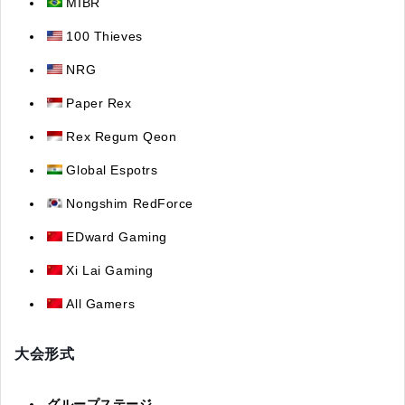
MIBR
100 Thieves
NRG
Paper Rex
Rex Regum Qeon
Global Espotrs
Nongshim RedForce
EDward Gaming
Xi Lai Gaming
All Gamers
大会形式
グループステージ