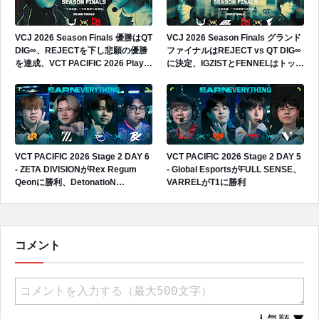
VCJ 2026 Season Finals 優勝はQT
VCJ 2026 Season Finals グランド
DIG∞、REJECTを下し悲願の優勝
ファイナルはREJECT vs QT DIG∞
を達成、VCT PACIFIC 2026 Play-
に決定、IGZISTとFENNELはトップ
Insへの出場権獲得
4で敗退
VCT PACIFIC 2026 Stage 2 DAY 6
VCT PACIFIC 2026 Stage 2 DAY 5
- ZETA DIVISIONがRex Regum
- Global EsportsがFULL SENSE、
Qeonに勝利、DetonatioN
VARRELがT1に勝利
FocusMeがPaper Rexに敗戦
コメント