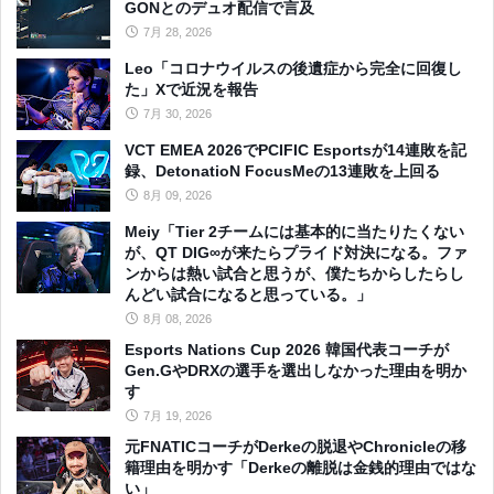
GONとのデュオ配信で言及
7月 28, 2026
Leo「コロナウイルスの後遺症から完全に回復し
た」Xで近況を報告
7月 30, 2026
VCT EMEA 2026でPCIFIC Esportsが14連敗を記
録、DetonatioN FocusMeの13連敗を上回る
8月 09, 2026
Meiy「Tier 2チームには基本的に当たりたくない
が、QT DIG∞が来たらプライド対決になる。ファ
ンからは熱い試合と思うが、僕たちからしたらし
んどい試合になると思っている。」
8月 08, 2026
Esports Nations Cup 2026 韓国代表コーチが
Gen.GやDRXの選手を選出しなかった理由を明か
す
7月 19, 2026
元FNATICコーチがDerkeの脱退やChronicleの移
籍理由を明かす「Derkeの離脱は金銭的理由ではな
い」