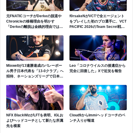
元FNATICコーチがDerkeの脱退や
f0rsakeNがVCTで全エージェント
Chronicleの移籍理由を明かす
をプレイした初のプロ選手に、VCT
「Derkeの離脱は金銭的理由ではな
PACIFIC 2026のTeam Secret戦で
い」
遂にゲッコーを解禁
Mixwellが13連勝達成のバレーボー
Leo「コロナウイルスの後遺症から
ル男子日本代表を「13-0クラブ」へ
完全に回復した」Xで近況を報告
招待、ネーションズリーグで日本代
表活躍中
NFX BlackWizがLFTを表明、IGLお
Cloud9からImmiヘッドコーチのベ
よびヘッドコーチとして新たな所属
ンチ入りが報道
先を模索