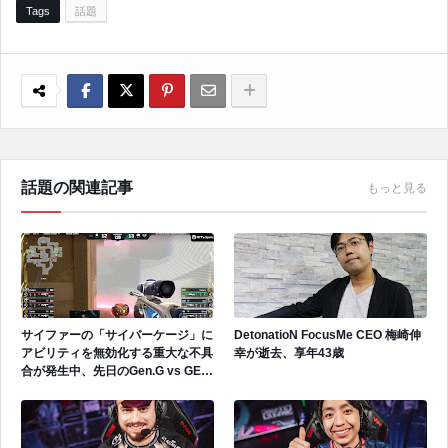
Tags
話題
話題の関連記事
もっと見る
サイファーの「サイバーケージ」に
DetonatioN FocusMe CEO 梅崎伸
アビリティを無効化する重大な不具
幸が逝去、享年43歳
合が発生中、先日のGen.G vs GEで
も発生