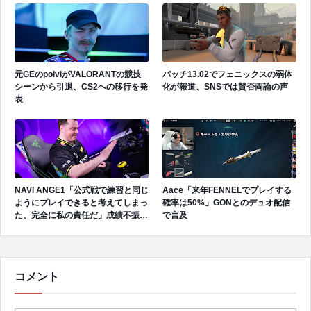
元GEのpolviがVALORANTの競技
パッチ13.02でフェニックスの弱体
シーンから引退、CS2への移行を発
化が報道、SNSでは賛否両論の声
表
NAVI ANGE1「公式戦で練習と同じ
Aace「来年FENNELでプレイする
ようにプレイできると考えてしまっ
確率は50%」GONとのデュオ配信
た、完全に私の責任だ」成績不振を
で言及
受けてファンへ謝罪、チーム再建の
アプローチを明かす
コメント