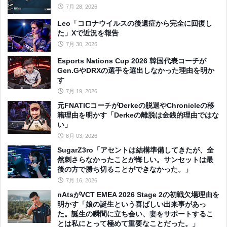
7月 28, 2026
Leo「コロナウイルスの後遺症から完全に回復し
た」Xで近況を報告
7月 30, 2026
Esports Nations Cup 2026 韓国代表コーチが
Gen.GやDRXの選手を選出しなかった理由を明か
す
7月 19, 2026
元FNATICコーチがDerkeの脱退やChronicleの移
籍理由を明かす「Derkeの離脱は金銭的理由ではな
い」
8月 03, 2026
SugarZ3ro「アセントは結構準備してきたが、全
然刺さらなかったことが悔しい。サンセットは最
後の方で勝ち切ることができなかった。」
7月 16, 2026
nAtsがVCT EMEA 2026 Stage 2の初戦欠場理由を
明かす「娘の誕生という喜ばしい出来事があっ
た。誕生の瞬間に立ち会い、妻をサポートするこ
とは私にとって極めて重要なことだった。」