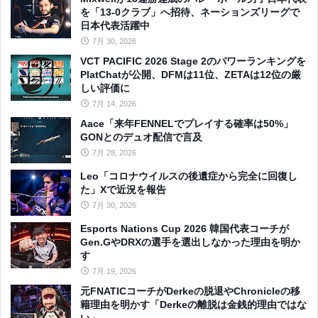
を「13-0クラブ」へ招待、ネーションズリーグで
日本代表活躍中
7月 30, 2026
VCT PACIFIC 2026 Stage 2のパワーランキングを
PlatChatが公開、DFMは11位、ZETAは12位の厳
しい評価に
7月 14, 2026
Aace「来年FENNELでプレイする確率は50%」
GONとのデュオ配信で言及
7月 28, 2026
Leo「コロナウイルスの後遺症から完全に回復し
た」Xで近況を報告
7月 30, 2026
Esports Nations Cup 2026 韓国代表コーチが
Gen.GやDRXの選手を選出しなかった理由を明か
す
7月 19, 2026
元FNATICコーチがDerkeの脱退やChronicleの移
籍理由を明かす「Derkeの離脱は金銭的理由ではな
い」