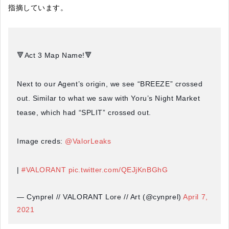
指摘しています。
🔻Act 3 Map Name!🔻
Next to our Agent’s origin, we see “BREEZE” crossed
out. Similar to what we saw with Yoru’s Night Market
tease, which had “SPLIT” crossed out.
Image creds:
@ValorLeaks
|
#VALORANT
pic.twitter.com/QEJjKnBGhG
— Cynprel // VALORANT Lore // Art (@cynprel)
April 7,
2021