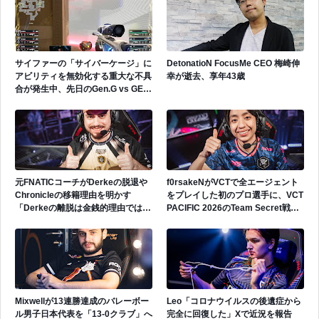
サイファーの「サイバーケージ」に
DetonatioN FocusMe CEO 梅崎伸
アビリティを無効化する重大な不具
幸が逝去、享年43歳
合が発生中、先日のGen.G vs GEで
も発生
元FNATICコーチがDerkeの脱退や
f0rsakeNがVCTで全エージェント
Chronicleの移籍理由を明かす
をプレイした初のプロ選手に、VCT
「Derkeの離脱は金銭的理由ではな
PACIFIC 2026のTeam Secret戦で
い」
遂にゲッコーを解禁
Mixwellが13連勝達成のバレーボー
Leo「コロナウイルスの後遺症から
ル男子日本代表を「13-0クラブ」へ
完全に回復した」Xで近況を報告