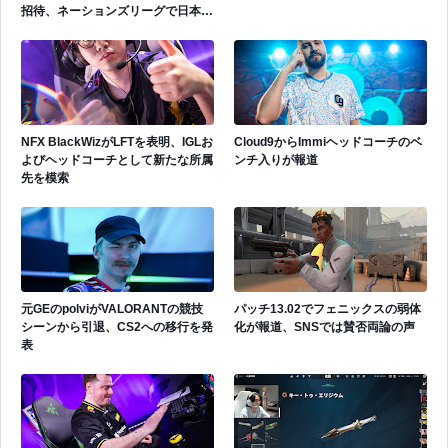
招待、ネーションズリーグで日本代
表活躍中
NFX BlackWizがLFTを表明、IGLお
Cloud9からImmiヘッドコーチのベ
よびヘッドコーチとして新たな所属
ンチ入りが報道
先を模索
元GEのpolviがVALORANTの競技
パッチ13.02でフェニックスの弱体
シーンから引退、CS2への移行を発
化が報道、SNSでは賛否両論の声
表