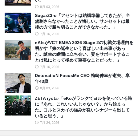
8月 03, 2026
SugarZ3ro「アセントは結構準備してきたが、全
然刺さらなかったことが悔しい。サンセットは最
後の方で勝ち切ることができなかった。」
7月 16, 2026
nAtsがVCT EMEA 2026 Stage 2の初戦欠場理由を
明かす「娘の誕生という喜ばしい出来事があっ
た。誕生の瞬間に立ち会い、妻をサポートするこ
とは私にとって極めて重要なことだった。」
7月 16, 2026
DetonatioN FocusMe CEO 梅崎伸幸が逝去、享
年43歳
8月 03, 2026
ZETA ryota-「eKoがランクでヨルを使っている時
に『あれ、これいいんじゃない？』から始まっ
た。ヨルとスカイの強みが良いシナジーを出して
いると思う。」
7月 24, 2026