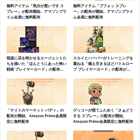
無料アイテム「気分が悪いです ス
無料アイテム「ブフォッ スプレ
プレー」が配布開始、アマゾンプラ
ー」の配布が開始、アマゾンプライ
イム会員に無料配布
ム会員に無料配布
怪談に花を咲かせるエージェントた
スカイとハーバーがトレーニングを
ちを描いた「ほんとうにあった怖い
重ねる「燃え尽きるほどバトルロー
戦術 プレイヤーカード」の配布が
プ プレイヤーカード」の配布が開
開始、アマゾンプライム会員に無料
始、プライム会員に無料配布
配布
「ナイトのマーケット バディ」の
ゲッコーが慌てふためく「さぁどう
配布が開始、Amazon Prime会員限
する スプレー」の配布が開始、
定に無料配布
Amazon Prime会員限定に無料配布