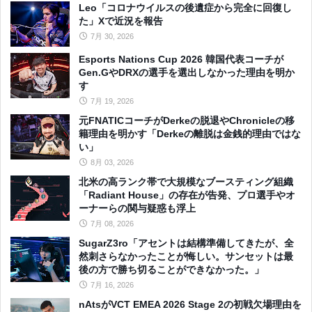
Leo「コロナウイルスの後遺症から完全に回復し
た」Xで近況を報告
7月 30, 2026
Esports Nations Cup 2026 韓国代表コーチが
Gen.GやDRXの選手を選出しなかった理由を明か
す
7月 19, 2026
元FNATICコーチがDerkeの脱退やChronicleの移
籍理由を明かす「Derkeの離脱は金銭的理由ではな
い」
8月 03, 2026
北米の高ランク帯で大規模なブースティング組織
「Radiant House」の存在が告発、プロ選手やオ
ーナーらの関与疑惑も浮上
7月 08, 2026
SugarZ3ro「アセントは結構準備してきたが、全
然刺さらなかったことが悔しい。サンセットは最
後の方で勝ち切ることができなかった。」
7月 16, 2026
nAtsがVCT EMEA 2026 Stage 2の初戦欠場理由を