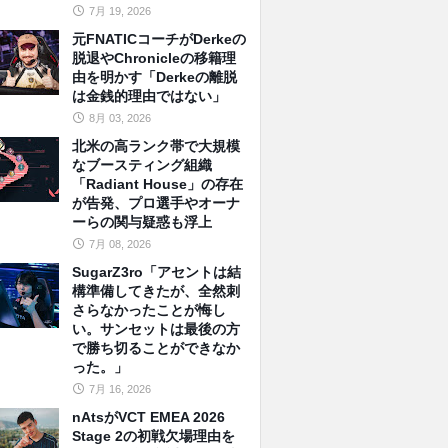
7月 19, 2026
元FNATICコーチがDerkeの
脱退やChronicleの移籍理
由を明かす「Derkeの離脱
は金銭的理由ではない」
8月 03, 2026
北米の高ランク帯で大規模
なブースティング組織
「Radiant House」の存在
が告発、プロ選手やオーナ
ーらの関与疑惑も浮上
7月 08, 2026
SugarZ3ro「アセントは結
構準備してきたが、全然刺
さらなかったことが悔し
い。サンセットは最後の方
で勝ち切ることができなか
った。」
7月 16, 2026
nAtsがVCT EMEA 2026
Stage 2の初戦欠場理由を