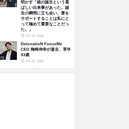
明かす「娘の誕生という喜
ばしい出来事があった。誕
生の瞬間に立ち会い、妻を
サポートすることは私にと
って極めて重要なことだっ
た。」
7月 16, 2026
DetonatioN FocusMe
CEO 梅崎伸幸が逝去、享年
43歳
8月 03, 2026