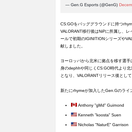
— Gen.G Esports (@GenG)
Decem
CS:GOをバッググラウンドに持つrhy
VALORANT移行後はNiPに所属し
ールで初期のIGINITIONシリーズやVALOR
献しました。
ヨーロッパから北米に拠点を移す選手は
身のdephhや同じくCS:GO時代より
となり、VALORANTリリース後と
新たにrhymeが加入したGen.Gの
Anthony "gMd" Guimond
Kenneth "koosta" Suen
Nicholas "NaturE" Garrison