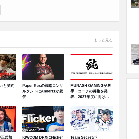
もっと見る
herと契約
Paper Rexの戦略コンサ
MURASH GAMINGが選
ルタントにAnderzzが就
手・コーチの募集を発
任
表、2027年度に向けロ
スター再編へ
Mが正式加
KIWOOM DRXにFlicker
Team Secretが