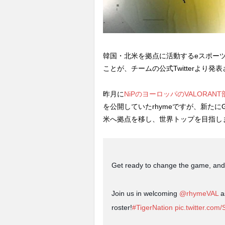
韓国・北米を拠点に活動するeスポーツチー
ことが、チームの公式Twitterより発
昨月に
NiPのヨーロッパのVALORAN
を公開していたrhymeですが、新たにG
米へ拠点を移し、世界トップを目指し
Get ready to change the game, and thi
Join us in welcoming
@rhymeVAL
a
roster!
#TigerNation
pic.twitter.co