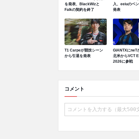
を発表、BlackWizと
入、eeiuのベ
Falkの契約を終了
発表
T1 Carpeが競技シーン
GIANTXにne
から引退を発表
北米からVCT E
2026に参戦
コメント