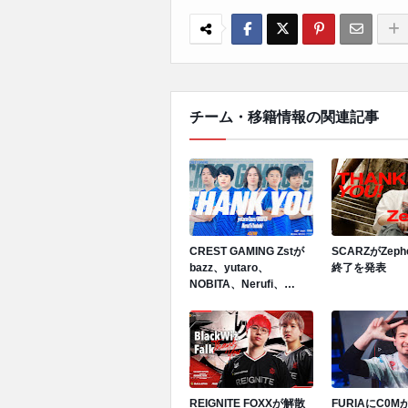
チーム・移籍情報の関連記事
CREST GAMING Zstが
SCARZがZep
bazz、yutaro、
終了を発表
NOBITA、Nerufi、
hubukiと契約終了を発表
REIGNITE FOXXが解散
FURIAにC0