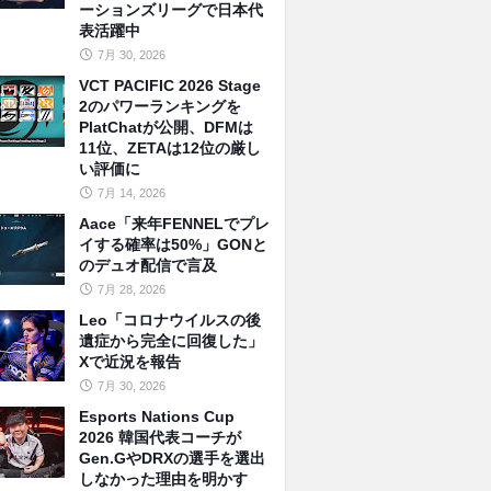
ーションズリーグで日本代
表活躍中
7月 30, 2026
VCT PACIFIC 2026 Stage
2のパワーランキングを
PlatChatが公開、DFMは
11位、ZETAは12位の厳し
い評価に
7月 14, 2026
Aace「来年FENNELでプレ
イする確率は50%」GONと
のデュオ配信で言及
7月 28, 2026
Leo「コロナウイルスの後
遺症から完全に回復した」
Xで近況を報告
7月 30, 2026
Esports Nations Cup
2026 韓国代表コーチが
Gen.GやDRXの選手を選出
しなかった理由を明かす