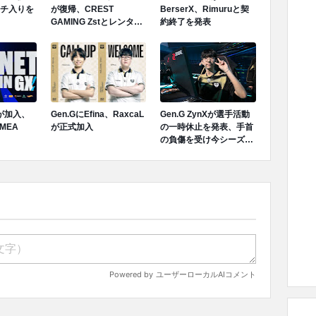
ンチ入りを
が復帰、CREST
BerserX、Rimuruと契
GAMING Zstとレンタル
約終了を発表
契約終了が発表
Tが加入、
Gen.GにEfina、RaxcaL
Gen.G ZynXが選手活動
MEA
が正式加入
の一時休止を発表、手首
の負傷を受け今シーズン
ロスターから離脱へ