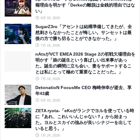
籍理由を明かす「Derkeの離脱は金銭的理由ではな
い」
8月 03, 2026
SugarZ3ro「アセントは結構準備してきたが、全
然刺さらなかったことが悔しい。サンセットは最
後の方で勝ち切ることができなかった。」
7月 16, 2026
nAtsがVCT EMEA 2026 Stage 2の初戦欠場理由を
明かす「娘の誕生という喜ばしい出来事があっ
た。誕生の瞬間に立ち会い、妻をサポートするこ
とは私にとって極めて重要なことだった。」
7月 16, 2026
DetonatioN FocusMe CEO 梅崎伸幸が逝去、享
年43歳
8月 03, 2026
ZETA ryota-「eKoがランクでヨルを使っている時
に『あれ、これいいんじゃない？』から始まっ
た。ヨルとスカイの強みが良いシナジーを出して
いると思う。」
7月 24, 2026