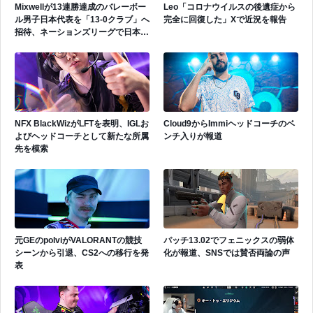
Mixwellが13連勝達成のバレーボー
Leo「コロナウイルスの後遺症から
ル男子日本代表を「13-0クラブ」へ
完全に回復した」Xで近況を報告
招待、ネーションズリーグで日本代
表活躍中
NFX BlackWizがLFTを表明、IGLお
Cloud9からImmiヘッドコーチのベ
よびヘッドコーチとして新たな所属
ンチ入りが報道
先を模索
元GEのpolviがVALORANTの競技
パッチ13.02でフェニックスの弱体
シーンから引退、CS2への移行を発
化が報道、SNSでは賛否両論の声
表