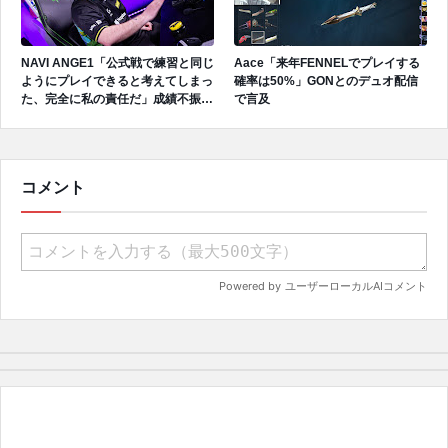
NAVI ANGE1「公式戦で練習と同じ
Aace「来年FENNELでプレイする
ようにプレイできると考えてしまっ
確率は50%」GONとのデュオ配信
た、完全に私の責任だ」成績不振を
で言及
受けてファンへ謝罪、チーム再建の
アプローチを明かす
コメント