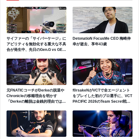
サイファーの「サイバーケージ」に
DetonatioN FocusMe CEO 梅崎伸
アビリティを無効化する重大な不具
幸が逝去、享年43歳
合が発生中、先日のGen.G vs GEで
も発生
元FNATICコーチがDerkeの脱退や
f0rsakeNがVCTで全エージェント
Chronicleの移籍理由を明かす
をプレイした初のプロ選手に、VCT
「Derkeの離脱は金銭的理由ではな
PACIFIC 2026のTeam Secret戦で
い」
遂にゲッコーを解禁