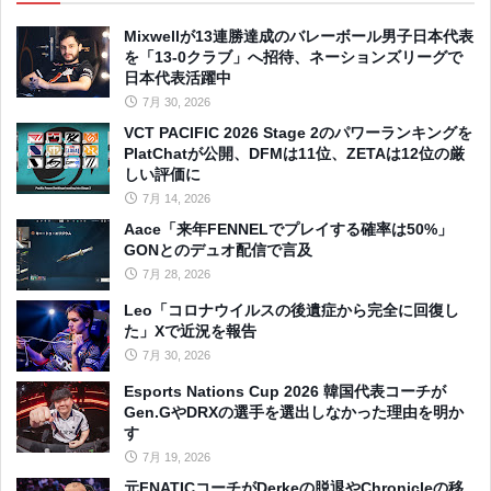
Mixwellが13連勝達成のバレーボール男子日本代表
を「13-0クラブ」へ招待、ネーションズリーグで
日本代表活躍中
7月 30, 2026
VCT PACIFIC 2026 Stage 2のパワーランキングを
PlatChatが公開、DFMは11位、ZETAは12位の厳
しい評価に
7月 14, 2026
Aace「来年FENNELでプレイする確率は50%」
GONとのデュオ配信で言及
7月 28, 2026
Leo「コロナウイルスの後遺症から完全に回復し
た」Xで近況を報告
7月 30, 2026
Esports Nations Cup 2026 韓国代表コーチが
Gen.GやDRXの選手を選出しなかった理由を明か
す
7月 19, 2026
元FNATICコーチがDerkeの脱退やChronicleの移