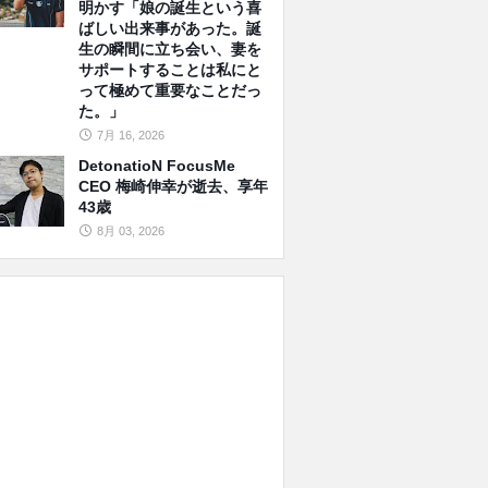
明かす「娘の誕生という喜
ばしい出来事があった。誕
生の瞬間に立ち会い、妻を
サポートすることは私にと
って極めて重要なことだっ
た。」
7月 16, 2026
DetonatioN FocusMe
CEO 梅崎伸幸が逝去、享年
43歳
8月 03, 2026