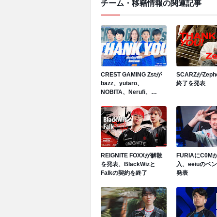
チーム・移籍情報の関連記事
CREST GAMING Zstが
SCARZがZep
bazz、yutaro、
終了を発表
NOBITA、Nerufi、
hubukiと契約終了を発表
REIGNITE FOXXが解散
FURIAにC0
を発表、BlackWizと
入、eeiuのベ
Falkの契約を終了
発表