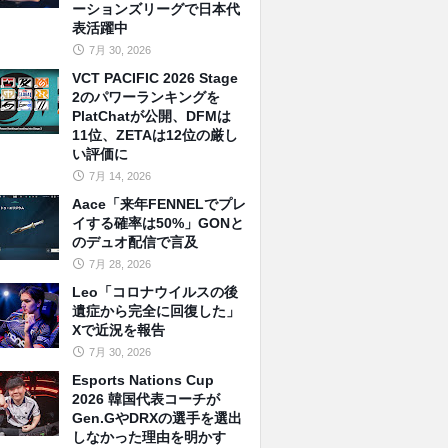
ーションズリーグで日本代
表活躍中
7月 30, 2026
VCT PACIFIC 2026 Stage
2のパワーランキングを
PlatChatが公開、DFMは
11位、ZETAは12位の厳し
い評価に
7月 14, 2026
Aace「来年FENNELでプレ
イする確率は50%」GONと
のデュオ配信で言及
7月 28, 2026
Leo「コロナウイルスの後
遺症から完全に回復した」
Xで近況を報告
7月 30, 2026
Esports Nations Cup
2026 韓国代表コーチが
Gen.GやDRXの選手を選出
しなかった理由を明かす