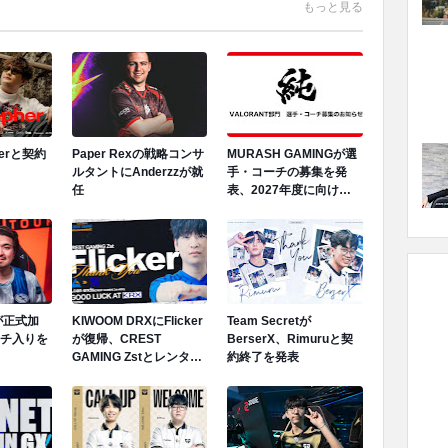
もっと見る
herと契約
Paper Rexの戦略コンサ
MURASH GAMINGが選
ルタントにAnderzzが就
手・コーチの募集を発
任
表、2027年度に向けロ
スター再編へ
Mが正式加
KIWOOM DRXにFlicker
Team Secretが
ンチ入りを
が復帰、CREST
BerserX、Rimuruと契
GAMING Zstとレンタル
約終了を発表
契約終了が発表