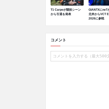
T1 Carpeが競技シーン
GIANTXにne
から引退を発表
北米からVCT E
2026に参戦
コメント