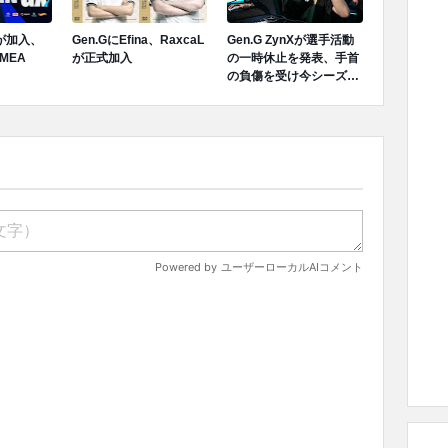
Tが加入、
Gen.GにEfina、RaxcaL
Gen.G ZynXが選手活動
MEA
が正式加入
の一時休止を発表、手首
の負傷を受け今シーズン
ロスターから離脱へ