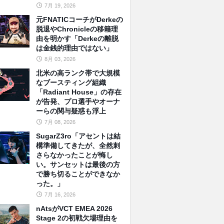
7月 19, 2026
元FNATICコーチがDerkeの
脱退やChronicleの移籍理
由を明かす「Derkeの離脱
は金銭的理由ではない」
8月 03, 2026
北米の高ランク帯で大規模
なブースティング組織
「Radiant House」の存在
が告発、プロ選手やオーナ
ーらの関与疑惑も浮上
7月 08, 2026
SugarZ3ro「アセントは結
構準備してきたが、全然刺
さらなかったことが悔し
い。サンセットは最後の方
で勝ち切ることができなか
った。」
7月 16, 2026
nAtsがVCT EMEA 2026
Stage 2の初戦欠場理由を