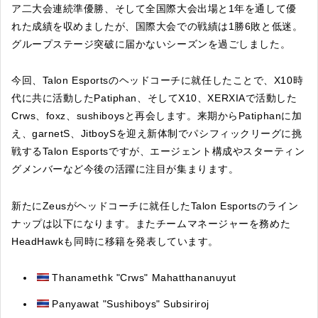
ア二大会連続準優勝、そして全国際大会出場と1年を通して優
れた成績を収めましたが、国際大会での戦績は1勝6敗と低迷。
グループステージ突破に届かないシーズンを過ごしました。
今回、Talon Esportsのヘッドコーチに就任したことで、X10時
代に共に活動したPatiphan、そしてX10、XERXIAで活動した
Crws、foxz、sushiboysと再会します。来期からPatiphanに加
え、garnetS、JitboySを迎え新体制でパシフィックリーグに挑
戦するTalon Esportsですが、エージェント構成やスターティン
グメンバーなど今後の活躍に注目が集まります。
新たにZeusがヘッドコーチに就任したTalon Esportsのライン
ナップは以下になります。またチームマネージャーを務めた
HeadHawkも同時に移籍を発表しています。
Thanamethk "Crws" Mahatthananuyut
Panyawat "Sushiboys" Subsiriroj