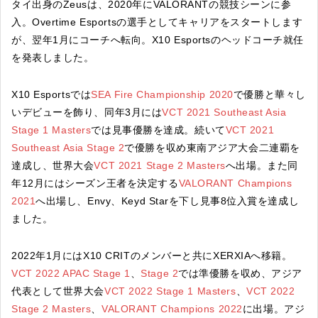
タイ出身のZeusは、2020年にVALORANTの競技シーンに参
入。Overtime Esportsの選手としてキャリアをスタートします
が、翌年1月にコーチへ転向。X10 Esportsのヘッドコーチ就任
を発表しました。
X10 Esportsでは
SEA Fire Championship 2020
で優勝と華々し
いデビューを飾り、同年3月には
VCT 2021 Southeast Asia
Stage 1 Masters
では見事優勝を達成。続いて
VCT 2021
Southeast Asia Stage 2
で優勝を収め東南アジア大会二連覇を
達成し、世界大会
VCT 2021 Stage 2 Masters
へ出場。また同
年12月にはシーズン王者を決定する
VALORANT Champions
2021
へ出場し、Envy、Keyd Starを下し見事8位入賞を達成し
ました。
2022年1月にはX10 CRITのメンバーと共にXERXIAへ移籍。
VCT 2022 APAC Stage 1
、
Stage 2
では準優勝を収め、アジア
代表として世界大会
VCT 2022 Stage 1 Masters
、
VCT 2022
Stage 2 Masters
、
VALORANT Champions 2022
に出場。アジ