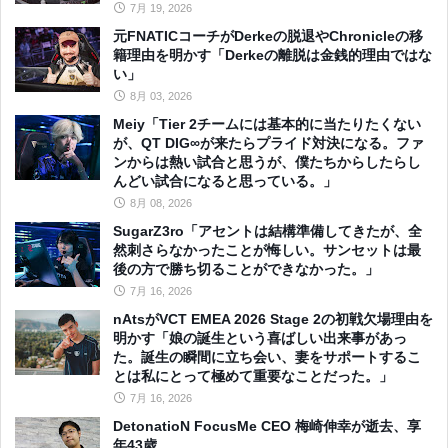
7月 19, 2026
元FNATICコーチがDerkeの脱退やChronicleの移
籍理由を明かす「Derkeの離脱は金銭的理由ではな
い」
8月 03, 2026
Meiy「Tier 2チームには基本的に当たりたくない
が、QT DIG∞が来たらプライド対決になる。ファ
ンからは熱い試合と思うが、僕たちからしたらし
んどい試合になると思っている。」
8月 08, 2026
SugarZ3ro「アセントは結構準備してきたが、全
然刺さらなかったことが悔しい。サンセットは最
後の方で勝ち切ることができなかった。」
7月 16, 2026
nAtsがVCT EMEA 2026 Stage 2の初戦欠場理由を
明かす「娘の誕生という喜ばしい出来事があっ
た。誕生の瞬間に立ち会い、妻をサポートするこ
とは私にとって極めて重要なことだった。」
7月 16, 2026
DetonatioN FocusMe CEO 梅崎伸幸が逝去、享
年43歳