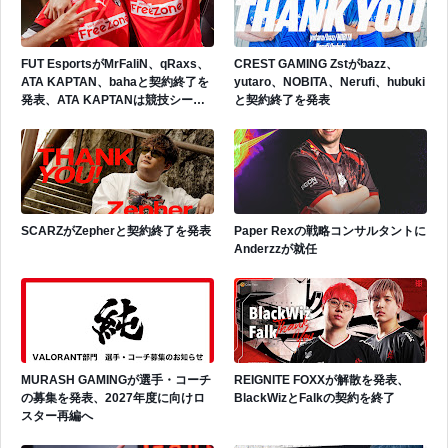
FUT EsportsがMrFaliN、qRaxs、
CREST GAMING Zstがbazz、
ATA KAPTAN、bahaと契約終了を
yutaro、NOBITA、Nerufi、hubuki
発表、ATA KAPTANは競技シーン
と契約終了を発表
から引退を表明
SCARZがZepherと契約終了を発表
Paper Rexの戦略コンサルタントに
Anderzzが就任
MURASH GAMINGが選手・コーチ
REIGNITE FOXXが解散を発表、
の募集を発表、2027年度に向けロ
BlackWizとFalkの契約を終了
スター再編へ