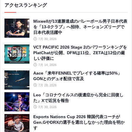
アクセスランキング
Mixwellが13連勝達成のバレーボール男子日本代表
を「13-0クラブ」へ招待、ネーションズリーグで
日本代表活躍中
7月 30, 2026
VCT PACIFIC 2026 Stage 2のパワーランキングを
PlatChatが公開、DFMは11位、ZETAは12位の厳
しい評価に
7月 14, 2026
Aace「来年FENNELでプレイする確率は50%」
GONとのデュオ配信で言及
7月 28, 2026
Leo「コロナウイルスの後遺症から完全に回復し
た」Xで近況を報告
7月 30, 2026
Esports Nations Cup 2026 韓国代表コーチが
Gen.GやDRXの選手を選出しなかった理由を明か
す