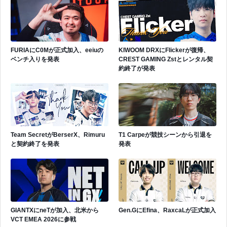
FURIAにC0Mが正式加入、eeiuの
KIWOOM DRXにFlickerが復帰、
ベンチ入りを発表
CREST GAMING Zstとレンタル契
約終了が発表
Team SecretがBerserX、Rimuru
T1 Carpeが競技シーンから引退を
と契約終了を発表
発表
GIANTXにneTが加入、北米から
Gen.GにEfina、RaxcaLが正式加入
VCT EMEA 2026に参戦