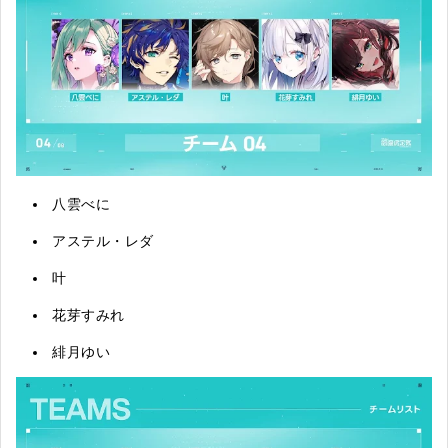
八雲べに
アステル・レダ
叶
花芽すみれ
緋月ゆい