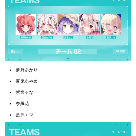
夢野あかり
百鬼あやめ
紫宮るな
奈羅花
藍沢エマ