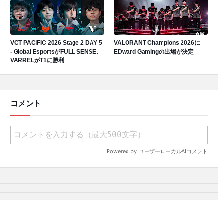
VCT PACIFIC 2026 Stage 2 DAY 5
VALORANT Champions 2026に
- Global EsportsがFULL SENSE、
EDward Gamingの出場が決定
VARRELがT1に勝利
コメント