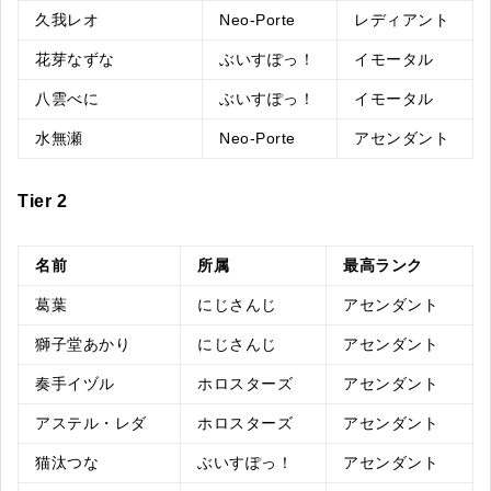
久我レオ
Neo-Porte
レディアント
花芽なずな
ぶいすぽっ！
イモータル
八雲べに
ぶいすぽっ！
イモータル
水無瀬
Neo-Porte
アセンダント
Tier 2
名前
所属
最高ランク
葛葉
にじさんじ
アセンダント
獅子堂あかり
にじさんじ
アセンダント
奏手イヅル
ホロスターズ
アセンダント
アステル・レダ
ホロスターズ
アセンダント
猫汰つな
ぶいすぽっ！
アセンダント