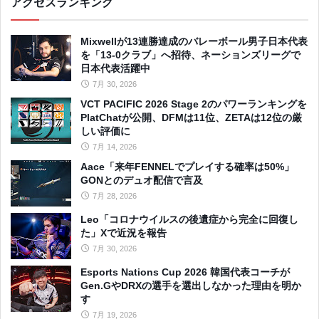
アクセスランキング
Mixwellが13連勝達成のバレーボール男子日本代表
を「13-0クラブ」へ招待、ネーションズリーグで
日本代表活躍中
7月 30, 2026
VCT PACIFIC 2026 Stage 2のパワーランキングを
PlatChatが公開、DFMは11位、ZETAは12位の厳
しい評価に
7月 14, 2026
Aace「来年FENNELでプレイする確率は50%」
GONとのデュオ配信で言及
7月 28, 2026
Leo「コロナウイルスの後遺症から完全に回復し
た」Xで近況を報告
7月 30, 2026
Esports Nations Cup 2026 韓国代表コーチが
Gen.GやDRXの選手を選出しなかった理由を明か
す
7月 19, 2026