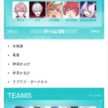
水無瀬
葛葉
神成きゅぴ
赤見かるび
ラプラス・ダークネス