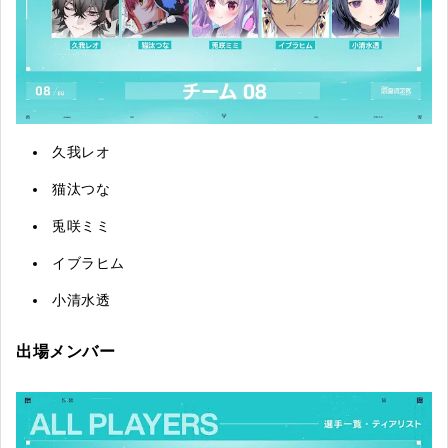
久我レオ
猫汰つな
兎咲ミミ
イブラヒム
小清水透
出場メンバー