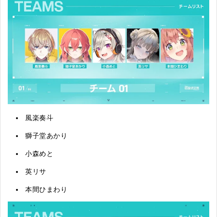
風楽奏斗
獅子堂あかり
小森めと
英リサ
本間ひまわり