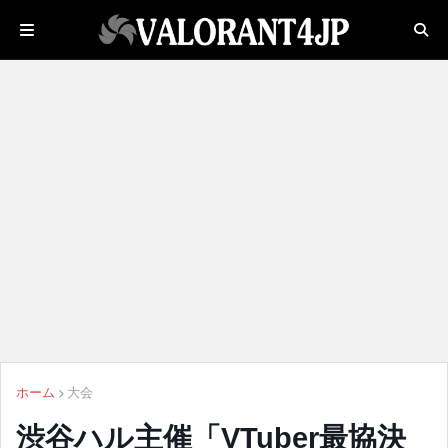
ホーム
大会
渋谷ハル主催「VTuber最協決