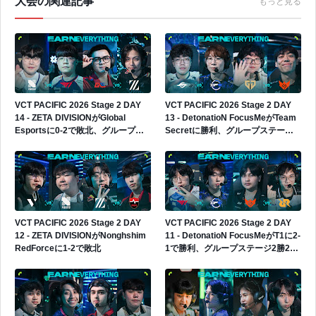
大会の関連記事
もっと見る
VCT PACIFIC 2026 Stage 2 DAY
VCT PACIFIC 2026 Stage 2 DAY
14 - ZETA DIVISIONがGlobal
13 - DetonatioN FocusMeがTeam
Esportsに0-2で敗北、グループス
Secretに勝利、グループステージ3
テージ2勝3敗でプレイインへ進出
勝2敗へ
VCT PACIFIC 2026 Stage 2 DAY
VCT PACIFIC 2026 Stage 2 DAY
12 - ZETA DIVISIONがNonghshim
11 - DetonatioN FocusMeがT1に2-
RedForceに1-2で敗北
1で勝利、グループステージ2勝2敗
へ