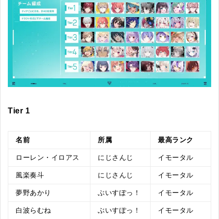
Tier 1
名前
所属
最高ランク
ローレン・イロアス
にじさんじ
イモータル
風楽奏斗
にじさんじ
イモータル
夢野あかり
ぶいすぽっ！
イモータル
白波らむね
ぶいすぽっ！
イモータル