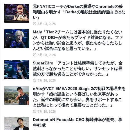
元FNATICコーチがDerkeの脱退やChronicleの移
籍理由を明かす「Derkeの離脱は金銭的理由ではな
い」
8月 03, 2026
Meiy「Tier 2チームには基本的に当たりたくない
が、QT DIG∞が来たらプライド対決になる。ファ
ンからは熱い試合と思うが、僕たちからしたらし
んどい試合になると思っている。」
8月 08, 2026
SugarZ3ro「アセントは結構準備してきたが、全
然刺さらなかったことが悔しい。サンセットは最
後の方で勝ち切ることができなかった。」
7月 16, 2026
nAtsがVCT EMEA 2026 Stage 2の初戦欠場理由を
明かす「娘の誕生という喜ばしい出来事があっ
た。誕生の瞬間に立ち会い、妻をサポートするこ
とは私にとって極めて重要なことだった。」
7月 16, 2026
DetonatioN FocusMe CEO 梅崎伸幸が逝去、享
年43歳