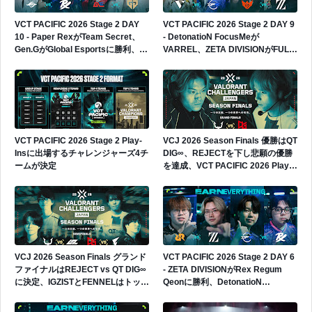
VCT PACIFIC 2026 Stage 2 DAY
VCT PACIFIC 2026 Stage 2 DAY 9
10 - Paper RexがTeam Secret、
- DetonatioN FocusMeが
Gen.GがGlobal Esportsに勝利、
VARREL、ZETA DIVISIONがFULL
Gen.Gが4勝0敗でグループ首位へ
SENSEに勝利、日本勢2連勝
VCT PACIFIC 2026 Stage 2 Play-
VCJ 2026 Season Finals 優勝はQT
Insに出場するチャレンジャーズ4チ
DIG∞、REJECTを下し悲願の優勝
ームが決定
を達成、VCT PACIFIC 2026 Play-
Insへの出場権獲得
VCJ 2026 Season Finals グランド
VCT PACIFIC 2026 Stage 2 DAY 6
ファイナルはREJECT vs QT DIG∞
- ZETA DIVISIONがRex Regum
に決定、IGZISTとFENNELはトップ
Qeonに勝利、DetonatioN
4で敗退
FocusMeがPaper Rexに敗戦