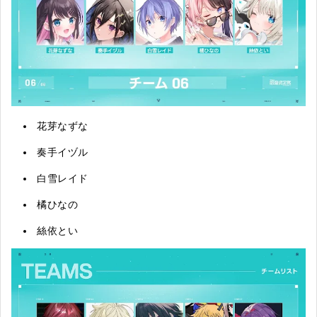
花芽なずな
奏手イヅル
白雪レイド
橘ひなの
絲依とい