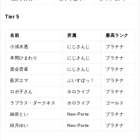
Tier 5
名前
所属
最高ランク
小清水透
にじさんじ
プラチナ
本間ひまわり
にじさんじ
プラチナ
渡会雲雀
にじさんじ
プラチナ
藍沢エマ
ぶいすぽっ！
プラチナ
ロボ子さん
ホロライブ
プラチナ
ラプラス・ダークネス
ホロライブ
ゴールド
絲依とい
Neo-Porte
プラチナ
緋月ゆい
Neo-Porte
プラチナ