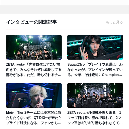
インタビューの関連記事
もっと見る
ZETA ryota-「内容自体はすごい前
SugarZ3ro「プレイオフ直通は叶わ
向きで、みんなそれぞれ成長してる
なかったが、プレイインが残ってい
部分がある。ただ、勝ち切れるチー
る。今年こそは絶対にChampions
ムになるためには、もう1段階上の
に出場したい。全力でやれることを
レベルに上がらないといけない。」
やる。」
Meiy「Tier 2チームには基本的に当
ZETA ryota-がNS戦を振り返る「1
たりたくないが、QT DIG∞が来たら
マップ目は良い流れで取れて、2マ
プライド対決になる。ファンからは
ップ目はギリギリ勝ちきれなくて、
熱い試合と思うが、僕たちからした
3マップ目はやっぱりすごい疲れが