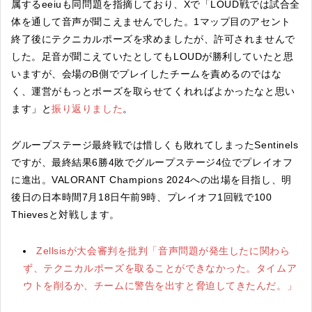
属するeeiuも同問題を指摘しており、Xで「LOUD戦では試合全
体を通して音声が聞こえませんでした。1マップ目のアセント
終了後にテクニカルポーズを求めましたが、許可されませんで
した。足音が聞こえていたとしてもLOUDが勝利していたと思
いますが、会場のB側でプレイしたチームを責めるのではな
く、運営がもっとポーズを取らせてくれればよかったなと思い
ます」と
振り返りました
。
グループステージ最終戦では惜しくも敗れてしまったSentinels
ですが、最終結果6勝4敗でグループステージ4位でプレイオフ
に進出。VALORANT Champions 2024への出場を目指し、明
後日の日本時間7月18日午前9時、プレイオフ1回戦で100
Thievesと対戦します。
Zellsisが大会審判を批判「音声問題が発生したに関わら
ず、テクニカルポーズを取ることができなかった。タイムア
ウトを削るか、チームに警告を出すと脅迫してきたんだ。」