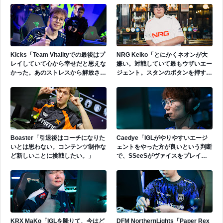
らしんどい試合になると思ってい
出たなという印象」
る。」
Kicks「Team Vitalityでの最後はプ
NRG Keiko「とにかくネオンが大
レイしていて心から幸せだと思えな
嫌い。対戦していて最もウザいエー
かった。あのストレスから解放され
ジェント。スタンのボタンを押すだ
たいと思っていた。」
けで守りは崩壊する。そこに技術な
んて存在しない。」
Boaster「引退後はコーチになりた
Caedye「IGLがやりやすいエージ
いとは思わない。コンテンツ制作な
ェントをやった方が良いという判断
ど新しいことに挑戦したい。」
で、SSeeSがヴァイスをプレイし
た。」
KRX MaKo「IGLを降りて、今はど
DFM NorthernLights「Paper Rex