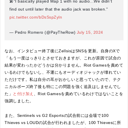
🎤"I basically played Map 1 with no audio...We didn't
find out until later that the audio jack was broken."
pic.twitter.com/bDsSspZyln
— Pedro Romero (@PayTheRow)
July 15, 2024
なお、インタビュー終了後にZellsisはSNSを更新。自身のXで
「もう一度はっきりとさせておきますが、これが原因で試合の
結果が変わったかどうかは分かりません。Riot Gamesを責めて
いるわけでもないし、不運にもオーディオジャックが壊れてい
ただけです。私は自分の耳がおかしいと思っていたので、テク
ニカルポーズ終了後も特にこの問題を強く追及はしませんでし
た」
と付け加え
、Riot Gamesを責めているわけではないことを
強調しました。
また、Sentinels vs G2 Esportsの試合前には会場で100
Thieves vs LOUDの試合が行われましたが、100 Thievesに所