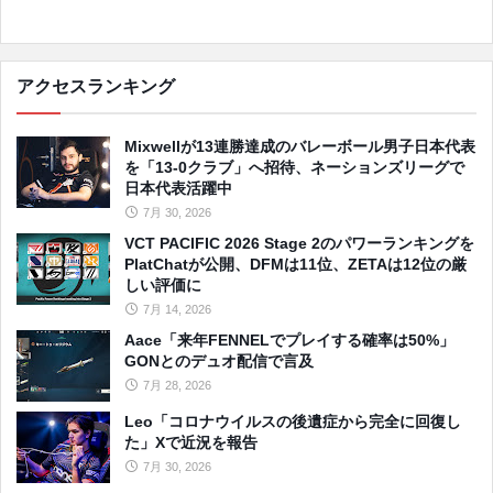
アクセスランキング
Mixwellが13連勝達成のバレーボール男子日本代表
を「13-0クラブ」へ招待、ネーションズリーグで
日本代表活躍中
7月 30, 2026
VCT PACIFIC 2026 Stage 2のパワーランキングを
PlatChatが公開、DFMは11位、ZETAは12位の厳
しい評価に
7月 14, 2026
Aace「来年FENNELでプレイする確率は50%」
GONとのデュオ配信で言及
7月 28, 2026
Leo「コロナウイルスの後遺症から完全に回復し
た」Xで近況を報告
7月 30, 2026