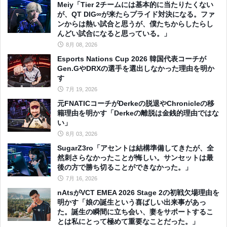
Meiy「Tier 2チームには基本的に当たりたくない
が、QT DIG∞が来たらプライド対決になる。ファ
ンからは熱い試合と思うが、僕たちからしたらし
んどい試合になると思っている。」
8月 08, 2026
Esports Nations Cup 2026 韓国代表コーチが
Gen.GやDRXの選手を選出しなかった理由を明か
す
7月 19, 2026
元FNATICコーチがDerkeの脱退やChronicleの移
籍理由を明かす「Derkeの離脱は金銭的理由ではな
い」
8月 03, 2026
SugarZ3ro「アセントは結構準備してきたが、全
然刺さらなかったことが悔しい。サンセットは最
後の方で勝ち切ることができなかった。」
7月 16, 2026
nAtsがVCT EMEA 2026 Stage 2の初戦欠場理由を
明かす「娘の誕生という喜ばしい出来事があっ
た。誕生の瞬間に立ち会い、妻をサポートするこ
とは私にとって極めて重要なことだった。」