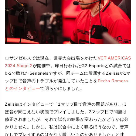
ロサンゼルスでは現在、世界大会出場をかけた
VCT AMERICAS
2024 Stage 2
が開催中。昨日行われたG2 Esportsとの試合では
0-2で敗れたSentinelsですが、同チームに所属するZellsisが1マ
ップ目で音声のトラブルが発生していたことを
Pedro Romero
とのインタビュー
で明らかにしました。
Zellsisはインタビューで「1マップ目で音声の問題があり、ほ
ぼ音が聞こえない状態でプレイしました。2マップ目で問題は
修正されましたが、それで試合の結果が変わったかどうかは分
かりません。しかし、私は試合中によく喋るほうなので、音声
なしでプレイするのはかなり厳しいものがありました」と述