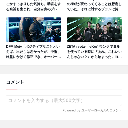
こかすっきりした気持ち。助言をす
の構成が変わってくることは想定し
る余裕も生まれ、自分自身のプレイ
ていた。それに対するプランは持っ
に集中できるため、今の状況に満足
てきていたため、想定した対応はで
している。」
きていたことは良かったと思う。」
DFM Meiy「ポジティブなこととい
ZETA ryota-「eKoがランクでヨル
えば、出だしは悪かったが、中盤、
を使っている時に『あれ、これいい
終盤にかけて修正でき、オーバータ
んじゃない？』から始まった。ヨル
イムまで行けた。そこはチームとし
とスカイの強みが良いシナジーを出
ては成長できたと思う。」
していると思う。」
コメント