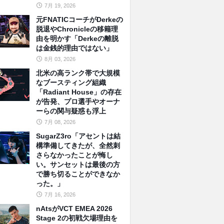
7月 19, 2026
元FNATICコーチがDerkeの
脱退やChronicleの移籍理
由を明かす「Derkeの離脱
は金銭的理由ではない」
8月 03, 2026
北米の高ランク帯で大規模
なブースティング組織
「Radiant House」の存在
が告発、プロ選手やオーナ
ーらの関与疑惑も浮上
7月 08, 2026
SugarZ3ro「アセントは結
構準備してきたが、全然刺
さらなかったことが悔し
い。サンセットは最後の方
で勝ち切ることができなか
った。」
7月 16, 2026
nAtsがVCT EMEA 2026
Stage 2の初戦欠場理由を