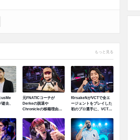
もっと見る
ocusMe
元FNATICコーチが
f0rsakeNがVCTで全エ
が逝去、
Derkeの脱退や
ージェントをプレイした
Chronicleの移籍理由を
初のプロ選手に、VCT
明かす「Derkeの離脱は
PACIFIC 2026のTeam
金銭的理由ではない」
Secret戦で遂にゲッコー
を解禁