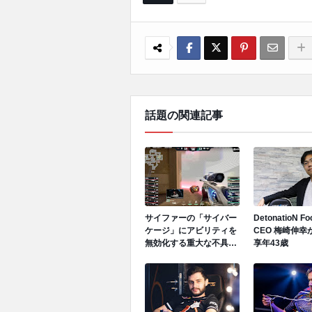
話題の関連記事
サイファーの「サイバー
DetonatioN F
ケージ」にアビリティを
CEO 梅崎伸幸
無効化する重大な不具合
享年43歳
が発生中、先日のGen.G
vs GEでも発生