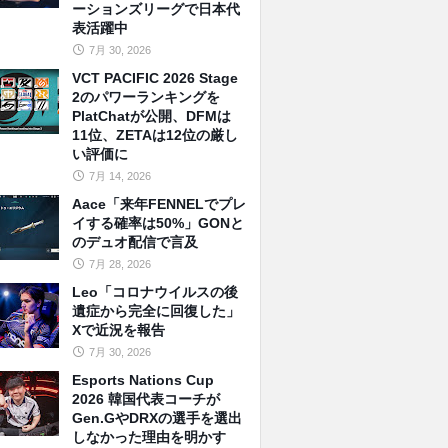
ーションズリーグで日本代
表活躍中
7月 30, 2026
VCT PACIFIC 2026 Stage
2のパワーランキングを
PlatChatが公開、DFMは
11位、ZETAは12位の厳し
い評価に
7月 14, 2026
Aace「来年FENNELでプレ
イする確率は50%」GONと
のデュオ配信で言及
7月 28, 2026
Leo「コロナウイルスの後
遺症から完全に回復した」
Xで近況を報告
7月 30, 2026
Esports Nations Cup
2026 韓国代表コーチが
Gen.GやDRXの選手を選出
しなかった理由を明かす