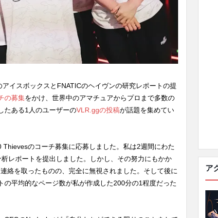
hievesのアイスボックスとFNATICのヘイヴンの研究レポートの提
チの募集
をかけ、世界中のアマチュアからプロまで多数の
したある1人のユーザーの
VLR.ggの投稿
が話題を集めてい
0 Thievesのコーチ募集に応募しました。私は2週間にわた
分析レポートを提出しました。しかし、その努力にもかか
ア
zに連絡を取ったものの、完全に無視されました。そして後に
トの平均的なページ数が私が作成した200分の1程度だった