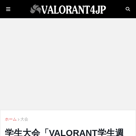
ホーム
大会
学生大会「VALORANT学生週