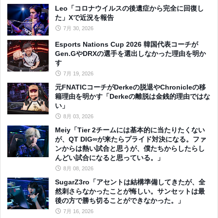
Leo「コロナウイルスの後遺症から完全に回復し
た」Xで近況を報告
7月 30, 2026
Esports Nations Cup 2026 韓国代表コーチが
Gen.GやDRXの選手を選出しなかった理由を明か
す
7月 19, 2026
元FNATICコーチがDerkeの脱退やChronicleの移
籍理由を明かす「Derkeの離脱は金銭的理由ではな
い」
8月 03, 2026
Meiy「Tier 2チームには基本的に当たりたくない
が、QT DIG∞が来たらプライド対決になる。ファ
ンからは熱い試合と思うが、僕たちからしたらし
んどい試合になると思っている。」
8月 08, 2026
SugarZ3ro「アセントは結構準備してきたが、全
然刺さらなかったことが悔しい。サンセットは最
後の方で勝ち切ることができなかった。」
7月 16, 2026