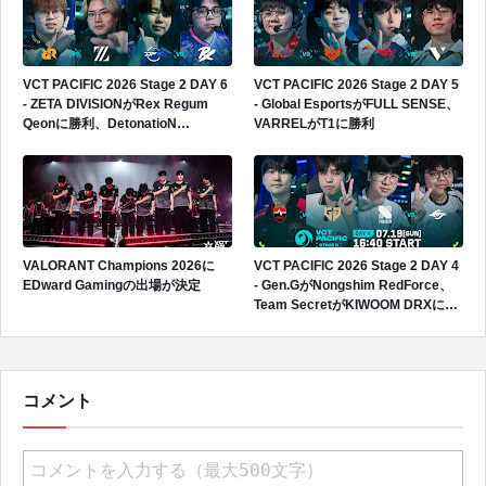
VCT PACIFIC 2026 Stage 2 DAY 6
VCT PACIFIC 2026 Stage 2 DAY 5
- ZETA DIVISIONがRex Regum
- Global EsportsがFULL SENSE、
Qeonに勝利、DetonatioN
VARRELがT1に勝利
FocusMeがPaper Rexに敗戦
VALORANT Champions 2026に
VCT PACIFIC 2026 Stage 2 DAY 4
EDward Gamingの出場が決定
- Gen.GがNongshim RedForce、
Team SecretがKIWOOM DRXに勝
利
コメント