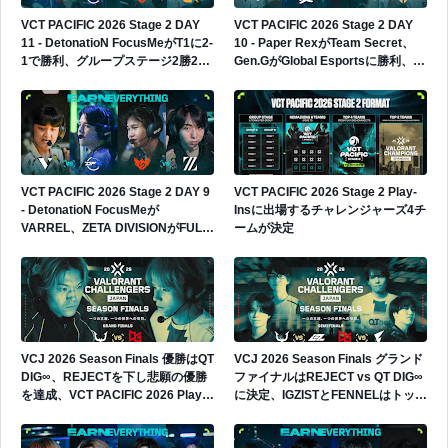
VCT PACIFIC 2026 Stage 2 DAY
VCT PACIFIC 2026 Stage 2 DAY
11 - DetonatioN FocusMeがT1に2-
10 - Paper RexがTeam Secret、
1で勝利、グループステージ2勝2敗
Gen.GがGlobal Esportsに勝利、
へ
Gen.Gが4勝0敗でグループ首位へ
VCT PACIFIC 2026 Stage 2 DAY 9
VCT PACIFIC 2026 Stage 2 Play-
- DetonatioN FocusMeが
Insに出場するチャレンジャーズ4チ
VARREL、ZETA DIVISIONがFULL
ームが決定
SENSEに勝利、日本勢2連勝
VCJ 2026 Season Finals 優勝はQT
VCJ 2026 Season Finals グランド
DIG∞、REJECTを下し悲願の優勝
ファイナルはREJECT vs QT DIG∞
を達成、VCT PACIFIC 2026 Play-
に決定、IGZISTとFENNELはトップ
Insへの出場権獲得
4で敗退