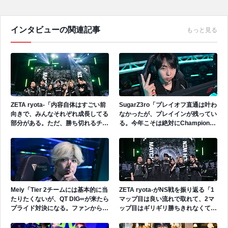
インタビューの関連記事
もっと見る
ZETA ryota-「内容自体はすごい前
SugarZ3ro「プレイオフ直通は叶わ
向きで、みんなそれぞれ成長してる
なかったが、プレイインが残ってい
部分がある。ただ、勝ち切れるチー
る。今年こそは絶対にChampions
ムになるためには、もう1段階上の
に出場したい。全力でやれることを
レベルに上がらないといけない。」
やる。」
Meiy「Tier 2チームには基本的に当
ZETA ryota-がNS戦を振り返る「1
たりたくないが、QT DIG∞が来たら
マップ目は良い流れで取れて、2マ
プライド対決になる。ファンからは
ップ目はギリギリ勝ちきれなくて、
熱い試合と思うが、僕たちからした
3マップ目はやっぱりすごい疲れが
らしんどい試合になると思ってい
出たなという印象」