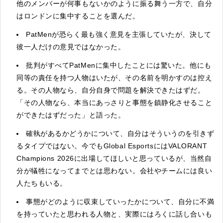
他のメンバーが何事もないかのように振る舞う一方で、自分
はロンドンに集中することを選んだ。
PatMenが恐らく最も強く意見を主張していたが、決して
彼一人だけの意見ではなかった。
批判がすべてPatMenに集中したことには驚いた。他にも
同等の責任を持つ人物はいたが、その名前を明かすのは控え
る。その人物なら、自分自身で問題を解決できたはずだ。
「その人物なら、本当にあっさりと事態を鎮静化させること
ができたはずだった」と語った。
確執があるかどうかについて、自分はそういうのを引きず
るタイプではない。今でもGlobal EsportsにはVALORANT
Champions 2026に出場してほしいと思っているが、当然自
分が犠牲になってまでとは思わない。会社やチームには良い
人たちもいる。
事態がどのように収束していったかについて、自分に不満
を持っていたと思われる人物と、実際にはろくに話し合いも