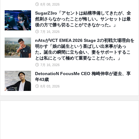
8月 08, 2026
SugarZ3ro「アセントは結構準備してきたが、全
然刺さらなかったことが悔しい。サンセットは最
後の方で勝ち切ることができなかった。」
7月 16, 2026
nAtsがVCT EMEA 2026 Stage 2の初戦欠場理由を
明かす「娘の誕生という喜ばしい出来事があっ
た。誕生の瞬間に立ち会い、妻をサポートするこ
とは私にとって極めて重要なことだった。」
7月 16, 2026
DetonatioN FocusMe CEO 梅崎伸幸が逝去、享
年43歳
8月 03, 2026