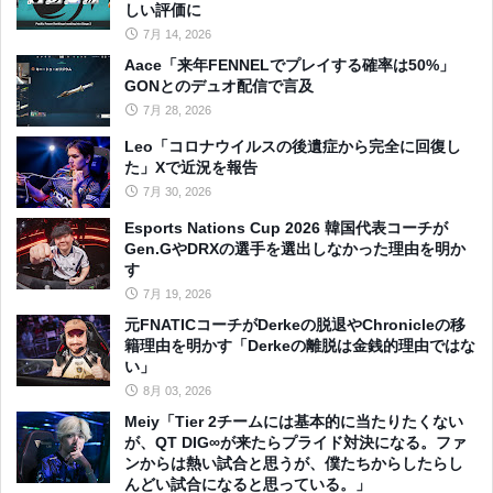
しい評価に
7月 14, 2026
Aace「来年FENNELでプレイする確率は50%」
GONとのデュオ配信で言及
7月 28, 2026
Leo「コロナウイルスの後遺症から完全に回復し
た」Xで近況を報告
7月 30, 2026
Esports Nations Cup 2026 韓国代表コーチが
Gen.GやDRXの選手を選出しなかった理由を明か
す
7月 19, 2026
元FNATICコーチがDerkeの脱退やChronicleの移
籍理由を明かす「Derkeの離脱は金銭的理由ではな
い」
8月 03, 2026
Meiy「Tier 2チームには基本的に当たりたくない
が、QT DIG∞が来たらプライド対決になる。ファ
ンからは熱い試合と思うが、僕たちからしたらし
んどい試合になると思っている。」