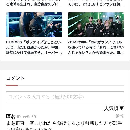
る余裕も生まれ、自分自身のプレイ
ていた。それに対するプランは持っ
に集中できるため、今の状況に満足
てきていたため、想定した対応はで
している。」
きていたことは良かったと思う。」
DFM Meiy「ポジティブなこととい
ZETA ryota-「eKoがランクでヨル
えば、出だしは悪かったが、中盤、
を使っている時に『あれ、これいい
終盤にかけて修正でき、オーバータ
んじゃない？』から始まった。ヨル
イムまで行けた。そこはチームとし
とスカイの強みが良いシナジーを出
ては成長できたと思う。」
していると思う。」
コメント