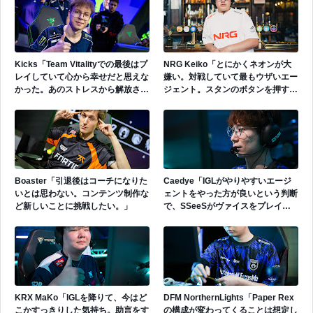
る。」
Kicks「Team Vitalityでの最後はプ
NRG Keiko「とにかくネオンが大
レイしていて心から幸せだと思えな
嫌い。対戦していて最もウザいエー
かった。あのストレスから解放され
ジェント。スタンのボタンを押すだ
たいと思っていた。」
けで守りは崩壊する。そこに技術な
んて存在しない。」
Boaster「引退後はコーチになりた
Caedye「IGLがやりやすいエージ
いとは思わない。コンテンツ制作な
ェントをやった方が良いという判断
ど新しいことに挑戦したい。」
で、SSeeSがヴァイスをプレイし
た。」
KRX MaKo「IGLを降りて、今はど
DFM NorthernLights「Paper Rex
こかすっきりした気持ち。助言をす
の構成が変わってくることは想定し