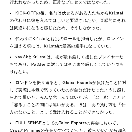
行われなかったため、正常なプロセスではなかった。
KICK-OFFの後、名前は伏せるがある人たちからKr1stal
の代わりに彼を入れてほしいと要望されたが、直感的にそれ
は間違いになると感じたため、そうしなかった。
代わりにKr1stalとは別のロールを担当したが、ロンドン
を迎える頃には、Kr1stalは最高の選手になっていた。
xavi8kとKr1stalは、彼が最も厳しく接したプレイヤーた
ちであり、PatMenに対してはそこまで厳しくしていたつも
りはない。
ロンドンを振り返ると、Global Esoprtsが負けたことに対
して実際に本気で怒っていたのが自分だけだったように感じ
られて驚いた。みんな悲しんではいたが、「悲しむ」ことと
「怒る」ことの間には違いがある。彼は、あの負け方を「仕
方のないこと」として受け入れることができなかった。
FULL SENSEとしてのTalon Esportsの再会において、
CrwsとPrimmieの存在がすべてだった。彼らがいたから加入