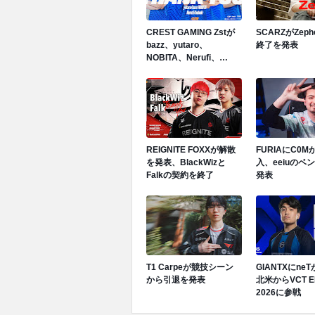
CREST GAMING Zstが
SCARZがZep
bazz、yutaro、
終了を発表
NOBITA、Nerufi、
hubukiと契約終了を発表
REIGNITE FOXXが解散
FURIAにC0
を発表、BlackWizと
入、eeiuのベ
Falkの契約を終了
発表
T1 Carpeが競技シーン
GIANTXにne
から引退を発表
北米からVCT E
2026に参戦