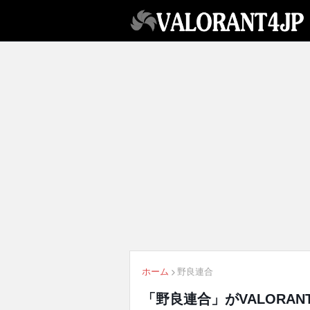
ホーム
野良連合
「野良連合」がVALORA