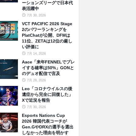
ーションズリーグで日本代
表活躍中
7月 30, 2026
VCT PACIFIC 2026 Stage
2のパワーランキングを
PlatChatが公開、DFMは
11位、ZETAは12位の厳し
い評価に
7月 14, 2026
Aace「来年FENNELでプレ
イする確率は50%」GONと
のデュオ配信で言及
7月 28, 2026
Leo「コロナウイルスの後
遺症から完全に回復した」
Xで近況を報告
7月 30, 2026
Esports Nations Cup
2026 韓国代表コーチが
Gen.GやDRXの選手を選出
しなかった理由を明かす