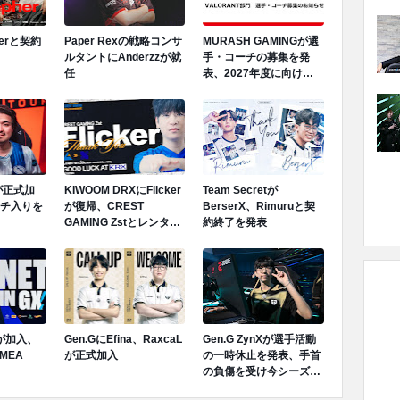
herと契約
Paper Rexの戦略コンサ
MURASH GAMINGが選
ルタントにAnderzzが就
手・コーチの募集を発
任
表、2027年度に向けロ
スター再編へ
Mが正式加
KIWOOM DRXにFlicker
Team Secretが
ンチ入りを
が復帰、CREST
BerserX、Rimuruと契
GAMING Zstとレンタル
約終了を発表
契約終了が発表
Tが加入、
Gen.GにEfina、RaxcaL
Gen.G ZynXが選手活動
MEA
が正式加入
の一時休止を発表、手首
の負傷を受け今シーズン
ロスターから離脱へ