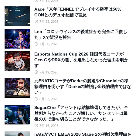
7月 14, 2026
Aace「来年FENNELでプレイする確率は50%」
GONとのデュオ配信で言及
7月 28, 2026
Leo「コロナウイルスの後遺症から完全に回復し
た」Xで近況を報告
7月 30, 2026
Esports Nations Cup 2026 韓国代表コーチが
Gen.GやDRXの選手を選出しなかった理由を明か
す
7月 19, 2026
元FNATICコーチがDerkeの脱退やChronicleの移
籍理由を明かす「Derkeの離脱は金銭的理由ではな
い」
8月 03, 2026
SugarZ3ro「アセントは結構準備してきたが、全
然刺さらなかったことが悔しい。サンセットは最
後の方で勝ち切ることができなかった。」
7月 16, 2026
nAtsがVCT EMEA 2026 Stage 2の初戦欠場理由を