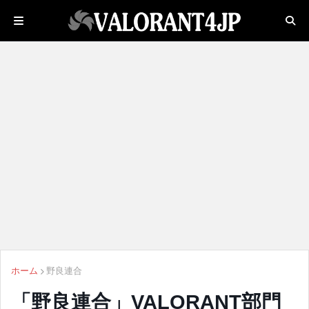
ホーム
野良連合
「野良連合」VALORANT部門