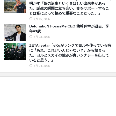
明かす「娘の誕生という喜ばしい出来事があっ
た。誕生の瞬間に立ち会い、妻をサポートするこ
とは私にとって極めて重要なことだった。」
7月 16, 2026
DetonatioN FocusMe CEO 梅崎伸幸が逝去、享
年43歳
8月 03, 2026
ZETA ryota-「eKoがランクでヨルを使っている時
に『あれ、これいいんじゃない？』から始まっ
た。ヨルとスカイの強みが良いシナジーを出して
いると思う。」
7月 24, 2026