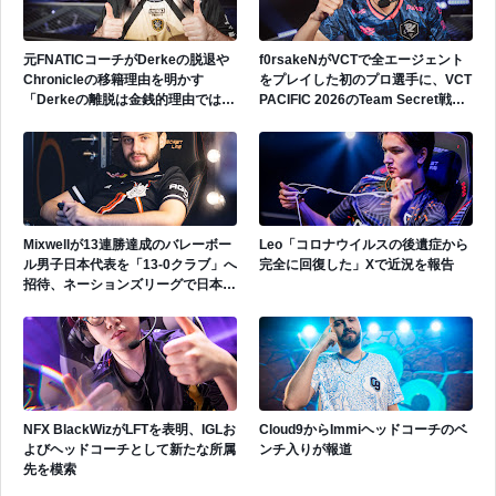
元FNATICコーチがDerkeの脱退や
f0rsakeNがVCTで全エージェント
Chronicleの移籍理由を明かす
をプレイした初のプロ選手に、VCT
「Derkeの離脱は金銭的理由ではな
PACIFIC 2026のTeam Secret戦で
い」
遂にゲッコーを解禁
Mixwellが13連勝達成のバレーボー
Leo「コロナウイルスの後遺症から
ル男子日本代表を「13-0クラブ」へ
完全に回復した」Xで近況を報告
招待、ネーションズリーグで日本代
表活躍中
NFX BlackWizがLFTを表明、IGLお
Cloud9からImmiヘッドコーチのベ
よびヘッドコーチとして新たな所属
ンチ入りが報道
先を模索