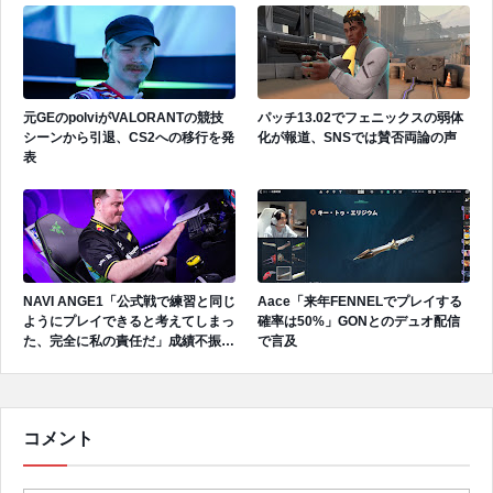
元GEのpolviがVALORANTの競技
パッチ13.02でフェニックスの弱体
シーンから引退、CS2への移行を発
化が報道、SNSでは賛否両論の声
表
NAVI ANGE1「公式戦で練習と同じ
Aace「来年FENNELでプレイする
ようにプレイできると考えてしまっ
確率は50%」GONとのデュオ配信
た、完全に私の責任だ」成績不振を
で言及
受けてファンへ謝罪、チーム再建の
アプローチを明かす
コメント