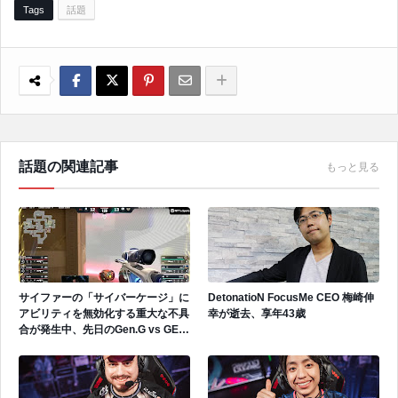
Tags
話題
話題の関連記事
もっと見る
サイファーの「サイバーケージ」に
DetonatioN FocusMe CEO 梅崎伸
アビリティを無効化する重大な不具
幸が逝去、享年43歳
合が発生中、先日のGen.G vs GEで
も発生