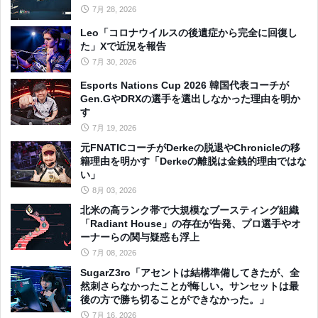
7月 28, 2026
Leo「コロナウイルスの後遺症から完全に回復し
た」Xで近況を報告
7月 30, 2026
Esports Nations Cup 2026 韓国代表コーチが
Gen.GやDRXの選手を選出しなかった理由を明か
す
7月 19, 2026
元FNATICコーチがDerkeの脱退やChronicleの移
籍理由を明かす「Derkeの離脱は金銭的理由ではな
い」
8月 03, 2026
北米の高ランク帯で大規模なブースティング組織
「Radiant House」の存在が告発、プロ選手やオ
ーナーらの関与疑惑も浮上
7月 08, 2026
SugarZ3ro「アセントは結構準備してきたが、全
然刺さらなかったことが悔しい。サンセットは最
後の方で勝ち切ることができなかった。」
7月 16, 2026