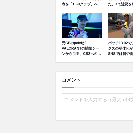
表を「13-0クラブ」へ招
た」Xで近況を
待、ネーションズリーグ
で日本代表活躍中
元GEのpolviが
パッチ13.02
VALORANTの競技シー
クスの弱体化が
ンから引退、CS2への移
SNSでは賛否
行を発表
コメント