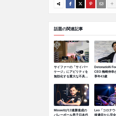
話題の関連記事
サイファーの「サイバー
DetonatioN F
ケージ」にアビリティを
CEO 梅崎伸幸
無効化する重大な不具合
享年43歳
が発生中、先日のGen.G
vs GEでも発生
Mixwellが13連勝達成の
Leo「コロナ
バレーボール男子日本代
後遺症から完全