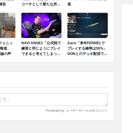
報告
コーチとして新たな所属
道
先を模索
でフェニッ
NAVI ANGE1「公式戦で
Aace「来年FENNELで
報道、
練習と同じようにプレイ
プレイする確率は50%」
両論の声
できると考えてしまっ
GONとのデュオ配信で言
た、完全に私の責任だ」
及
成績不振を受けてファン
へ謝罪、チーム再建のア
プローチを明かす