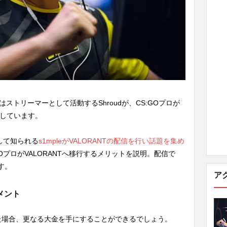
はストリーマーとして活動するShroudが、CS:GOプロが
明しています。
として知られる
s1mpleがVALORANTの配信を行い話題を集め
S:GOプロがVALORANTへ移行するメリットを説明。配信で
す。
ア
のコメント
移行した場合、更なる大金を手にすることができるでしょう。