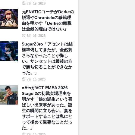
7月 19, 2026
元FNATICコーチがDerkeの
脱退やChronicleの移籍理
由を明かす「Derkeの離脱
は金銭的理由ではない」
8月 03, 2026
SugarZ3ro「アセントは結
構準備してきたが、全然刺
さらなかったことが悔し
い。サンセットは最後の方
で勝ち切ることができなか
った。」
7月 16, 2026
nAtsがVCT EMEA 2026
Stage 2の初戦欠場理由を
明かす「娘の誕生という喜
ばしい出来事があった。誕
生の瞬間に立ち会い、妻を
サポートすることは私にと
って極めて重要なことだっ
た。」
7月 16, 2026