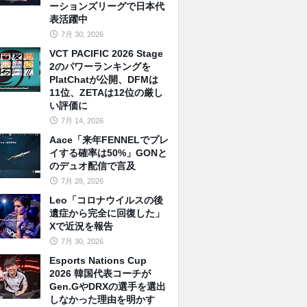
ーションズリーグで日本代
表活躍中
7月 30, 2026
VCT PACIFIC 2026 Stage
2のパワーランキングを
PlatChatが公開、DFMは
11位、ZETAは12位の厳し
い評価に
7月 14, 2026
Aace「来年FENNELでプレ
イする確率は50%」GONと
のデュオ配信で言及
7月 28, 2026
Leo「コロナウイルスの後
遺症から完全に回復した」
Xで近況を報告
7月 30, 2026
Esports Nations Cup
2026 韓国代表コーチが
Gen.GやDRXの選手を選出
しなかった理由を明かす