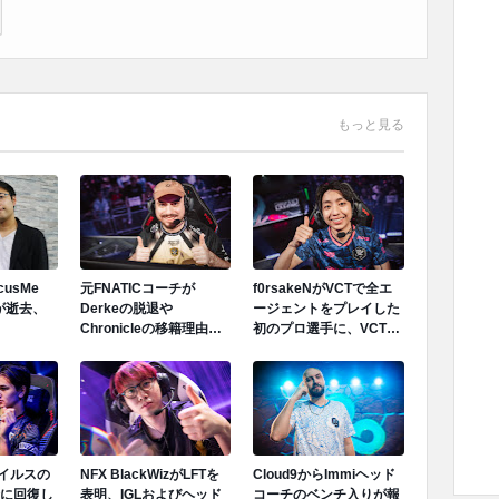
もっと見る
ocusMe
元FNATICコーチが
f0rsakeNがVCTで全エ
が逝去、
Derkeの脱退や
ージェントをプレイした
Chronicleの移籍理由を
初のプロ選手に、VCT
明かす「Derkeの離脱は
PACIFIC 2026のTeam
金銭的理由ではない」
Secret戦で遂にゲッコー
を解禁
ウイルスの
NFX BlackWizがLFTを
Cloud9からImmiヘッド
に回復し
表明、IGLおよびヘッド
コーチのベンチ入りが報