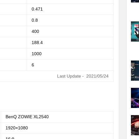
0.471
0.8
400
188.4
1000
6
Last Update - 2021/05/24
BenQ ZOWIE XL2540
1920×1080