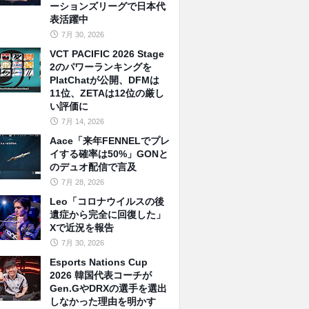
ーションズリーグで日本代
表活躍中
7月 30, 2026
VCT PACIFIC 2026 Stage
2のパワーランキングを
PlatChatが公開、DFMは
11位、ZETAは12位の厳し
い評価に
7月 14, 2026
Aace「来年FENNELでプレ
イする確率は50%」GONと
のデュオ配信で言及
7月 28, 2026
Leo「コロナウイルスの後
遺症から完全に回復した」
Xで近況を報告
7月 30, 2026
Esports Nations Cup
2026 韓国代表コーチが
Gen.GやDRXの選手を選出
しなかった理由を明かす