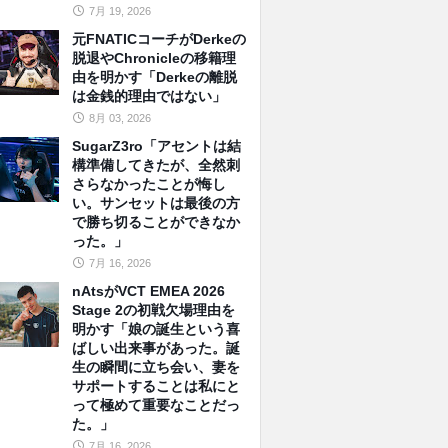
7月 19, 2026
元FNATICコーチがDerkeの
脱退やChronicleの移籍理
由を明かす「Derkeの離脱
は金銭的理由ではない」
8月 03, 2026
SugarZ3ro「アセントは結
構準備してきたが、全然刺
さらなかったことが悔し
い。サンセットは最後の方
で勝ち切ることができなか
った。」
7月 16, 2026
nAtsがVCT EMEA 2026
Stage 2の初戦欠場理由を
明かす「娘の誕生という喜
ばしい出来事があった。誕
生の瞬間に立ち会い、妻を
サポートすることは私にと
って極めて重要なことだっ
た。」
7月 16, 2026