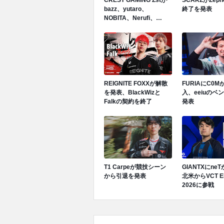
bazz、yutaro、
終了を発表
NOBITA、Nerufi、
hubukiと契約終了を発表
REIGNITE FOXXが解散
FURIAにC0
を発表、BlackWizと
入、eeiuのベ
Falkの契約を終了
発表
T1 Carpeが競技シーン
GIANTXにne
から引退を発表
北米からVCT E
2026に参戦