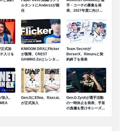
ルタントにAnderzzが就
手・コーチの募集を発
任
表、2027年度に向けロ
スター再編へ
Mが正式加
KIWOOM DRXにFlicker
Team Secretが
ンチ入りを
が復帰、CREST
BerserX、Rimuruと契
GAMING Zstとレンタル
約終了を発表
契約終了が発表
Tが加入、
Gen.GにEfina、RaxcaL
Gen.G ZynXが選手活動
MEA
が正式加入
の一時休止を発表、手首
の負傷を受け今シーズン
ロスターから離脱へ