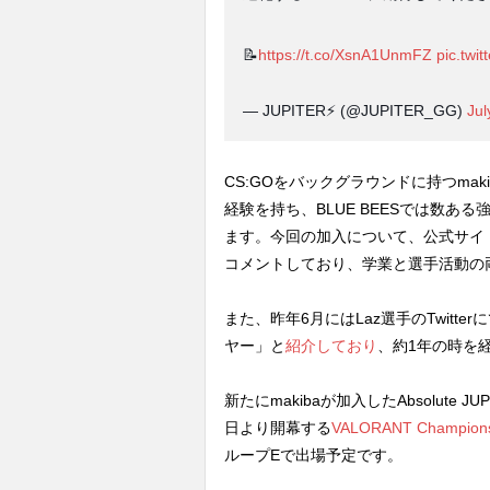
📝
https://t.co/XsnA1UnmFZ
pic.twi
— JUPITER⚡️ (@JUPITER_GG)
Jul
CS:GOをバックグラウンドに持つmakib
経験を持ち、BLUE BEESでは数ある強
ます。今回の加入について、公式サイ
コメントしており、学業と選手活動の
また、昨年6月にはLaz選手のTwitte
ヤー」と
紹介しており
、約1年の時を
新たにmakibaが加入したAbsolut
日より開幕する
VALORANT Champion
ループEで出場予定です。