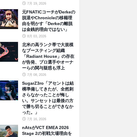
7月 19, 2026
元FNATICコーチがDerkeの
脱退やChronicleの移籍理
由を明かす「Derkeの離脱
は金銭的理由ではない」
8月 03, 2026
北米の高ランク帯で大規模
なブースティング組織
「Radiant House」の存在
が告発、プロ選手やオーナ
ーらの関与疑惑も浮上
7月 08, 2026
SugarZ3ro「アセントは結
構準備してきたが、全然刺
さらなかったことが悔し
い。サンセットは最後の方
で勝ち切ることができなか
った。」
7月 16, 2026
nAtsがVCT EMEA 2026
Stage 2の初戦欠場理由を