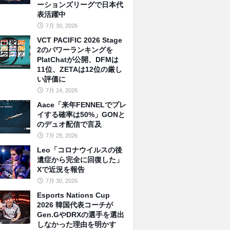
ーションズリーグで日本代
表活躍中
7月 30, 2026
VCT PACIFIC 2026 Stage
2のパワーランキングを
PlatChatが公開、DFMは
11位、ZETAは12位の厳し
い評価に
7月 14, 2026
Aace「来年FENNELでプレ
イする確率は50%」GONと
のデュオ配信で言及
7月 28, 2026
Leo「コロナウイルスの後
遺症から完全に回復した」
Xで近況を報告
7月 30, 2026
Esports Nations Cup
2026 韓国代表コーチが
Gen.GやDRXの選手を選出
しなかった理由を明かす