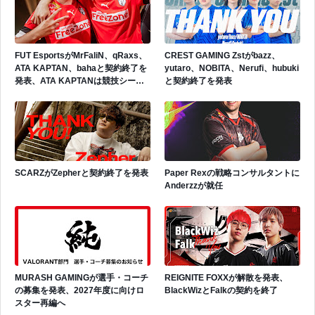
FUT EsportsがMrFaliN、qRaxs、
CREST GAMING Zstがbazz、
ATA KAPTAN、bahaと契約終了を
yutaro、NOBITA、Nerufi、hubuki
発表、ATA KAPTANは競技シーン
と契約終了を発表
から引退を表明
SCARZがZepherと契約終了を発表
Paper Rexの戦略コンサルタントに
Anderzzが就任
MURASH GAMINGが選手・コーチ
REIGNITE FOXXが解散を発表、
の募集を発表、2027年度に向けロ
BlackWizとFalkの契約を終了
スター再編へ