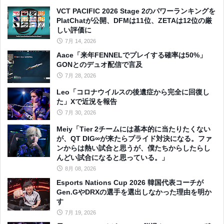
VCT PACIFIC 2026 Stage 2のパワーランキングを
PlatChatが公開、DFMは11位、ZETAは12位の厳
しい評価に
7月 14, 2026
Aace「来年FENNELでプレイする確率は50%」
GONとのデュオ配信で言及
7月 28, 2026
Leo「コロナウイルスの後遺症から完全に回復し
た」Xで近況を報告
7月 30, 2026
Meiy「Tier 2チームには基本的に当たりたくない
が、QT DIG∞が来たらプライド対決になる。ファ
ンからは熱い試合と思うが、僕たちからしたらし
んどい試合になると思っている。」
8月 08, 2026
Esports Nations Cup 2026 韓国代表コーチが
Gen.GやDRXの選手を選出しなかった理由を明か
す
7月 19, 2026