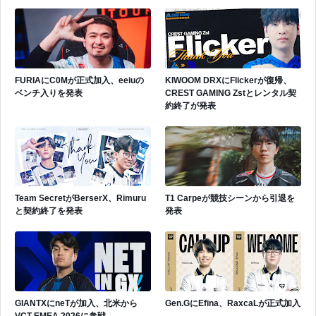
FURIAにC0Mが正式加入、eeiuの
KIWOOM DRXにFlickerが復帰、
ベンチ入りを発表
CREST GAMING Zstとレンタル契
約終了が発表
Team SecretがBerserX、Rimuru
T1 Carpeが競技シーンから引退を
と契約終了を発表
発表
GIANTXにneTが加入、北米から
Gen.GにEfina、RaxcaLが正式加入
VCT EMEA 2026に参戦