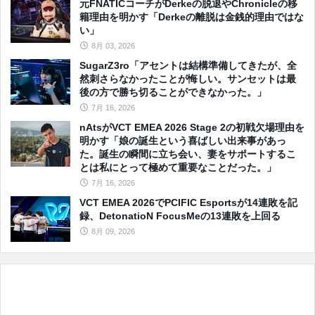
元FNATICコーチがDerkeの脱退やChronicleの移
籍理由を明かす「Derkeの離脱は金銭的理由ではな
い」
8月 03, 2026
SugarZ3ro「アセントは結構準備してきたが、全
然刺さらなかったことが悔しい。サンセットは最
後の方で勝ち切ることができなかった。」
7月 16, 2026
nAtsがVCT EMEA 2026 Stage 2の初戦欠場理由を
明かす「娘の誕生という喜ばしい出来事があっ
た。誕生の瞬間に立ち会い、妻をサポートするこ
とは私にとって極めて重要なことだった。」
7月 16, 2026
VCT EMEA 2026でPCIFIC Esportsが14連敗を記
録、DetonatioN FocusMeの13連敗を上回る
8月 09, 2026