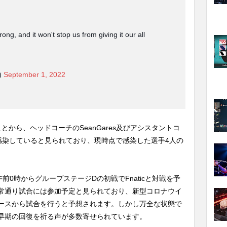
ong, and it won't stop us from giving it our all
)
September 1, 2022
から、ヘッドコーチのSeanGares及びアシスタントコ
に感染していると見られており、現時点で感染した選手4人の
日）午前0時からグループステージDの初戦でFnaticと対戦を予
常通り試合には参加予定と見られており、新型コロナウイ
ースから試合を行うと予想されます。しかし万全な状態で
は早期の回復を祈る声が多数寄せられています。