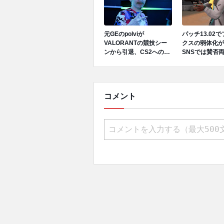
元GEのpolviが
パッチ13.02
VALORANTの競技シー
クスの弱体化が
ンから引退、CS2への移
SNSでは賛否
行を発表
コメント