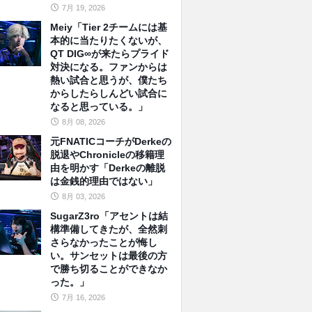
7月 19, 2026
Meiy「Tier 2チームには基
本的に当たりたくないが、
QT DIG∞が来たらプライド
対決になる。ファンからは
熱い試合と思うが、僕たち
からしたらしんどい試合に
なると思っている。」
8月 08, 2026
元FNATICコーチがDerkeの
脱退やChronicleの移籍理
由を明かす「Derkeの離脱
は金銭的理由ではない」
8月 03, 2026
SugarZ3ro「アセントは結
構準備してきたが、全然刺
さらなかったことが悔し
い。サンセットは最後の方
で勝ち切ることができなか
った。」
7月 16, 2026