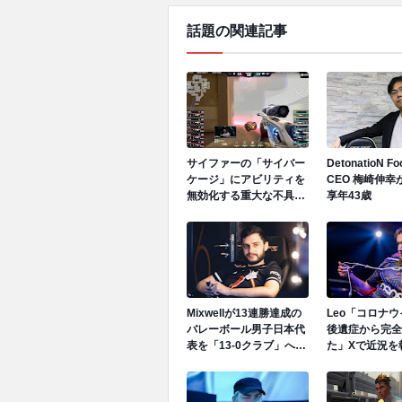
話題の関連記事
サイファーの「サイバー
DetonatioN F
ケージ」にアビリティを
CEO 梅崎伸幸
無効化する重大な不具合
享年43歳
が発生中、先日のGen.G
vs GEでも発生
Mixwellが13連勝達成の
Leo「コロナ
バレーボール男子日本代
後遺症から完全
表を「13-0クラブ」へ招
た」Xで近況を
待、ネーションズリーグ
で日本代表活躍中