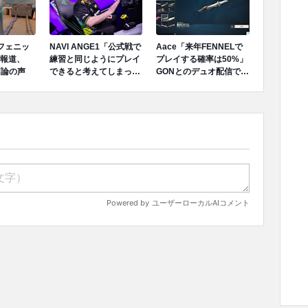
でフェニッ
NAVI ANGE1「公式戦で
Aace「来年FENNELで
報道、
練習と同じようにプレイ
プレイする確率は50%」
両論の声
できると考えてしまっ
GONとのデュオ配信で言
た、完全に私の責任だ」
及
成績不振を受けてファン
へ謝罪、チーム再建のア
プローチを明かす