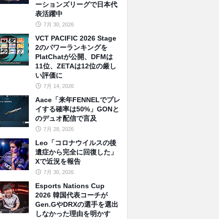
ーションズリーグで日本代
表活躍中
7月 30, 2026
VCT PACIFIC 2026 Stage
2のパワーランキングを
PlatChatが公開、DFMは
11位、ZETAは12位の厳し
い評価に
7月 14, 2026
Aace「来年FENNELでプレ
イする確率は50%」GONと
のデュオ配信で言及
7月 28, 2026
Leo「コロナウイルスの後
遺症から完全に回復した」
Xで近況を報告
7月 30, 2026
Esports Nations Cup
2026 韓国代表コーチが
Gen.GやDRXの選手を選出
しなかった理由を明かす