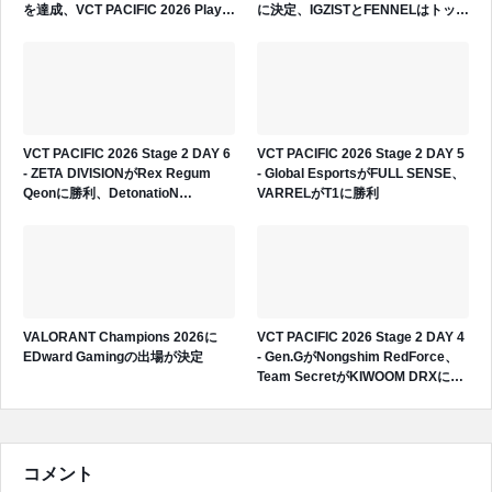
を達成、VCT PACIFIC 2026 Play-
に決定、IGZISTとFENNELはトップ
Insへの出場権獲得
4で敗退
VCT PACIFIC 2026 Stage 2 DAY 6
VCT PACIFIC 2026 Stage 2 DAY 5
- ZETA DIVISIONがRex Regum
- Global EsportsがFULL SENSE、
Qeonに勝利、DetonatioN
VARRELがT1に勝利
FocusMeがPaper Rexに敗戦
VALORANT Champions 2026に
VCT PACIFIC 2026 Stage 2 DAY 4
EDward Gamingの出場が決定
- Gen.GがNongshim RedForce、
Team SecretがKIWOOM DRXに勝
利
コメント