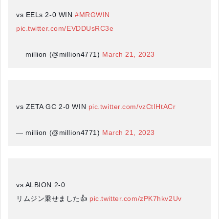
vs EELs 2-0 WIN
#MRGWIN
pic.twitter.com/EVDDUsRC3e
— million (@million4771)
March 21, 2023
vs ZETA GC 2-0 WIN
pic.twitter.com/vzCtIHtACr
— million (@million4771)
March 21, 2023
vs ALBION 2-0
リムジン乗せました👍
pic.twitter.com/zPK7hkv2Uv