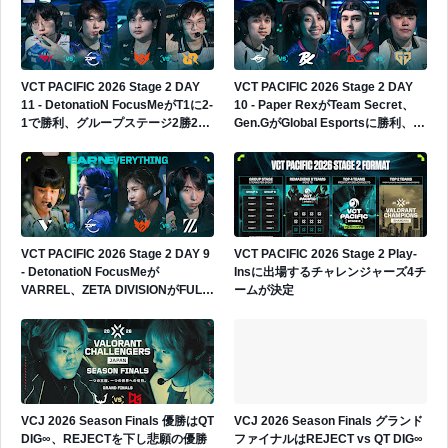
VCT PACIFIC 2026 Stage 2 DAY
VCT PACIFIC 2026 Stage 2 DAY
11 - DetonatioN FocusMeがT1に2-
10 - Paper RexがTeam Secret、
1で勝利、グループステージ2勝2敗
Gen.GがGlobal Esportsに勝利、
へ
Gen.Gが4勝0敗でグループ首位へ
VCT PACIFIC 2026 Stage 2 DAY 9
VCT PACIFIC 2026 Stage 2 Play-
- DetonatioN FocusMeが
Insに出場するチャレンジャーズ4チ
VARREL、ZETA DIVISIONがFULL
ームが決定
SENSEに勝利、日本勢2連勝
VCJ 2026 Season Finals 優勝はQT
VCJ 2026 Season Finals グランド
DIG∞、REJECTを下し悲願の優勝
ファイナルはREJECT vs QT DIG∞