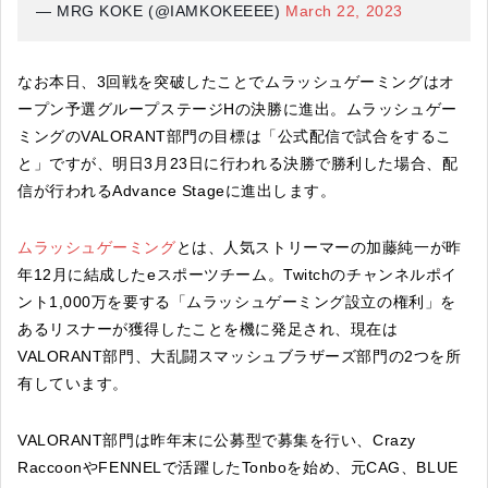
— MRG KOKE (@IAMKOKEEEE)
March 22, 2023
なお本日、3回戦を突破したことでムラッシュゲーミングはオ
ープン予選グループステージHの決勝に進出。ムラッシュゲー
ミングのVALORANT部門の目標は「公式配信で試合をするこ
と」ですが、明日3月23日に行われる決勝で勝利した場合、配
信が行われるAdvance Stageに進出します。
ムラッシュゲーミング
とは、人気ストリーマーの加藤純一が昨
年12月に結成したeスポーツチーム。Twitchのチャンネルポイ
ント1,000万を要する「ムラッシュゲーミング設立の権利」を
あるリスナーが獲得したことを機に発足され、現在は
VALORANT部門、大乱闘スマッシュブラザーズ部門の2つを所
有しています。
VALORANT部門は昨年末に公募型で募集を行い、Crazy
RaccoonやFENNELで活躍したTonboを始め、元CAG、BLUE