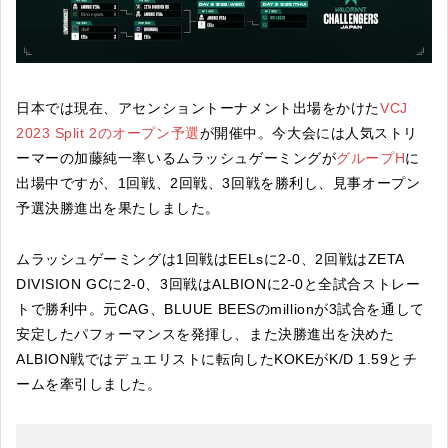
日本では現在、アセンショントーナメント出場をかけた
VCJ
2023 Split 2のオープン予選
が開催中。今大会には人気ストリ
ーマーの加藤純一率いるムラッシュゲーミングが
グループH
に
出場中ですが、1回戦、2回戦、3回戦を勝利し、見事オープン
予選決勝進出を果たしました。
ムラッシュゲーミングは1回戦はEELsに2-0、2回戦はZETA
DIVISION GCに2-0、3回戦はALBIONに2-0と全試合ストレー
トで勝利中。元CAG、BLUUE BEESのmillionが3試合を通して
安定したパフォーマンスを発揮し、また決勝進出を決めた
ALBION戦ではデュエリストに転向したKOKEがK/D 1.59とチ
ームを牽引しました。