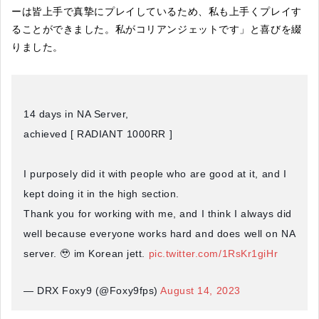
ーは皆上手で真摯にプレイしているため、私も上手くプレイす
ることができました。私がコリアンジェットです」と喜びを綴
りました。
14 days in NA Server,
achieved [ RADIANT 1000RR ]
I purposely did it with people who are good at it, and I
kept doing it in the high section.
Thank you for working with me, and I think I always did
well because everyone works hard and does well on NA
server. 🥹 im Korean jett.
pic.twitter.com/1RsKr1giHr
— DRX Foxy9 (@Foxy9fps)
August 14, 2023