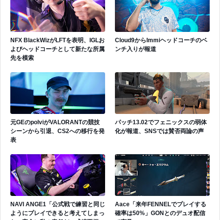
NFX BlackWizがLFTを表明、IGLお
Cloud9からImmiヘッドコーチのベ
よびヘッドコーチとして新たな所属
ンチ入りが報道
先を模索
元GEのpolviがVALORANTの競技
パッチ13.02でフェニックスの弱体
シーンから引退、CS2への移行を発
化が報道、SNSでは賛否両論の声
表
NAVI ANGE1「公式戦で練習と同じ
Aace「来年FENNELでプレイする
ようにプレイできると考えてしまっ
確率は50%」GONとのデュオ配信