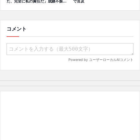
た、完全に私の責任だ」成績不振を
で言及
受けてファンへ謝罪、チーム再建の
アプローチを明かす
コメント