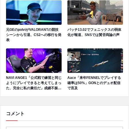
元GEのpolviがVALORANTの競技
パッチ13.02でフェニックスの弱体
シーンから引退、CS2への移行を発
化が報道、SNSでは賛否両論の声
表
NAVI ANGE1「公式戦で練習と同じ
Aace「来年FENNELでプレイする
ようにプレイできると考えてしまっ
確率は50%」GONとのデュオ配信
た、完全に私の責任だ」成績不振を
で言及
受けてファンへ謝罪、チーム再建の
アプローチを明かす
コメント