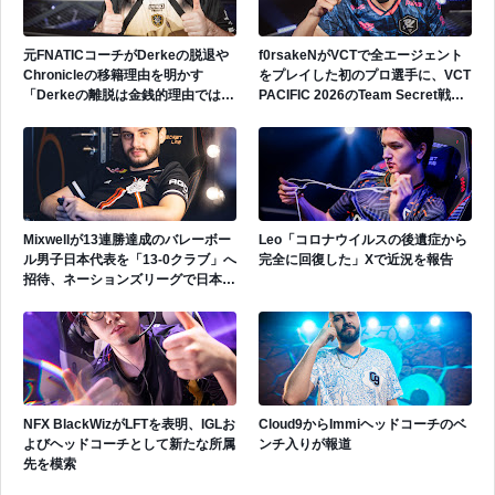
元FNATICコーチがDerkeの脱退や
f0rsakeNがVCTで全エージェント
Chronicleの移籍理由を明かす
をプレイした初のプロ選手に、VCT
「Derkeの離脱は金銭的理由ではな
PACIFIC 2026のTeam Secret戦で
い」
遂にゲッコーを解禁
Mixwellが13連勝達成のバレーボー
Leo「コロナウイルスの後遺症から
ル男子日本代表を「13-0クラブ」へ
完全に回復した」Xで近況を報告
招待、ネーションズリーグで日本代
表活躍中
NFX BlackWizがLFTを表明、IGLお
Cloud9からImmiヘッドコーチのベ
よびヘッドコーチとして新たな所属
ンチ入りが報道
先を模索