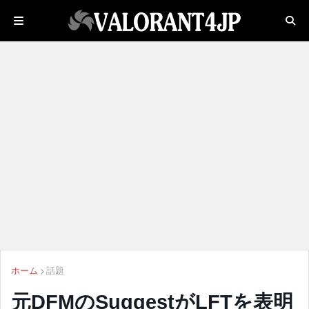
ホーム
話題
元DFMのSuggestがLFTを表明