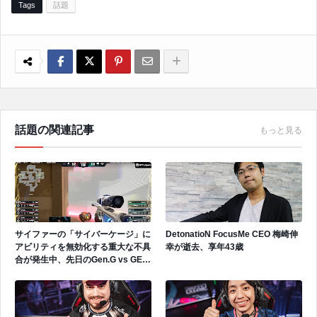
Tags
話題
話題の関連記事
もっと見る
サイファーの「サイバーケージ」に
DetonatioN FocusMe CEO 梅崎伸
アビリティを無効化する重大な不具
幸が逝去、享年43歳
合が発生中、先日のGen.G vs GEで
も発生