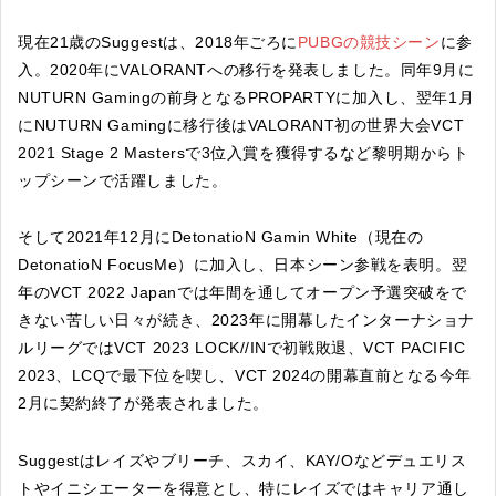
現在21歳のSuggestは、2018年ごろに
PUBGの競技シーン
に参
入。2020年にVALORANTへの移行を発表しました。同年9月に
NUTURN Gamingの前身となるPROPARTYに加入し、翌年1月
にNUTURN Gamingに移行後はVALORANT初の世界大会VCT
2021 Stage 2 Mastersで3位入賞を獲得するなど黎明期からト
ップシーンで活躍しました。
そして2021年12月にDetonatioN Gamin White（現在の
DetonatioN FocusMe）に加入し、日本シーン参戦を表明。翌
年のVCT 2022 Japanでは年間を通してオープン予選突破をで
きない苦しい日々が続き、2023年に開幕したインターナショナ
ルリーグではVCT 2023 LOCK//INで初戦敗退、VCT PACIFIC
2023、LCQで最下位を喫し、VCT 2024の開幕直前となる今年
2月に契約終了が発表されました。
Suggestはレイズやブリーチ、スカイ、KAY/Oなどデュエリス
トやイニシエーターを得意とし、特にレイズではキャリア通し