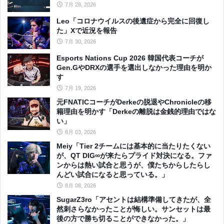
7月 28, 2026
Leo「コロナウイルスの後遺症から完全に回復し
た」Xで近況を報告
7月 30, 2026
Esports Nations Cup 2026 韓国代表コーチが
Gen.GやDRXの選手を選出しなかった理由を明か
す
7月 19, 2026
元FNATICコーチがDerkeの脱退やChronicleの移
籍理由を明かす「Derkeの離脱は金銭的理由ではな
い」
8月 03, 2026
Meiy「Tier 2チームには基本的に当たりたくない
が、QT DIG∞が来たらプライド対決になる。ファ
ンからは熱い試合と思うが、僕たちからしたらし
んどい試合になると思っている。」
8月 08, 2026
SugarZ3ro「アセントは結構準備してきたが、全
然刺さらなかったことが悔しい。サンセットは最
後の方で勝ち切ることができなかった。」