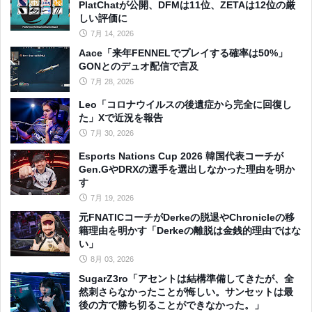
PlatChatが公開、DFMは11位、ZETAは12位の厳
しい評価に
7月 14, 2026
Aace「来年FENNELでプレイする確率は50%」
GONとのデュオ配信で言及
7月 28, 2026
Leo「コロナウイルスの後遺症から完全に回復し
た」Xで近況を報告
7月 30, 2026
Esports Nations Cup 2026 韓国代表コーチが
Gen.GやDRXの選手を選出しなかった理由を明か
す
7月 19, 2026
元FNATICコーチがDerkeの脱退やChronicleの移
籍理由を明かす「Derkeの離脱は金銭的理由ではな
い」
8月 03, 2026
SugarZ3ro「アセントは結構準備してきたが、全
然刺さらなかったことが悔しい。サンセットは最
後の方で勝ち切ることができなかった。」