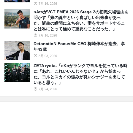
7月 16, 2026
nAtsがVCT EMEA 2026 Stage 2の初戦欠場理由を
明かす「娘の誕生という喜ばしい出来事があっ
た。誕生の瞬間に立ち会い、妻をサポートするこ
とは私にとって極めて重要なことだった。」
7月 16, 2026
DetonatioN FocusMe CEO 梅崎伸幸が逝去、享
年43歳
8月 03, 2026
ZETA ryota-「eKoがランクでヨルを使っている時
に『あれ、これいいんじゃない？』から始まっ
た。ヨルとスカイの強みが良いシナジーを出して
いると思う。」
7月 24, 2026