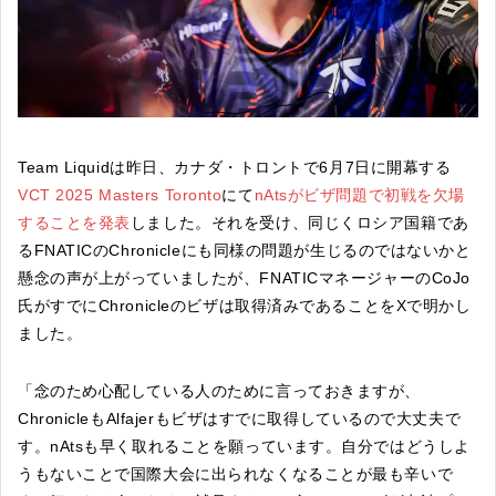
Team Liquidは昨日、カナダ・トロントで6月7日に開幕する
VCT 2025 Masters Toronto
にて
nAtsがビザ問題で初戦を欠場
することを発表
しました。それを受け、同じくロシア国籍であ
るFNATICのChronicleにも同様の問題が生じるのではないかと
懸念の声が上がっていましたが、FNATICマネージャーのCoJo
氏がすでにChronicleのビザは取得済みであることをXで明かし
ました。
「念のため心配している人のために言っておきますが、
ChronicleもAlfajerもビザはすでに取得しているので大丈夫で
す。nAtsも早く取れることを願っています。自分ではどうしよ
うもないことで国際大会に出られなくなることが最も辛いで