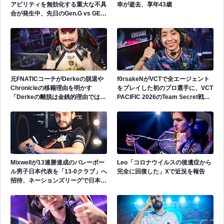
アビリティを無効化する重大な不具
幸が逝去、享年43歳
合が発生中、先日のGen.G vs GEで
も発生
元FNATICコーチがDerkeの脱退や
f0rsakeNがVCTで全エージェント
Chronicleの移籍理由を明かす
をプレイした初のプロ選手に、VCT
「Derkeの離脱は金銭的理由ではな
PACIFIC 2026のTeam Secret戦で
い」
遂にゲッコーを解禁
Mixwellが13連勝達成のバレーボー
Leo「コロナウイルスの後遺症から
ル男子日本代表を「13-0クラブ」へ
完全に回復した」Xで近況を報告
招待、ネーションズリーグで日本代
表活躍中