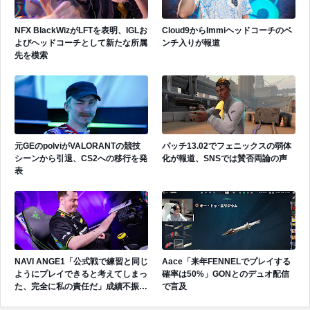
NFX BlackWizがLFTを表明、IGLお
Cloud9からImmiヘッドコーチのベ
よびヘッドコーチとして新たな所属
ンチ入りが報道
先を模索
元GEのpolviがVALORANTの競技
パッチ13.02でフェニックスの弱体
シーンから引退、CS2への移行を発
化が報道、SNSでは賛否両論の声
表
NAVI ANGE1「公式戦で練習と同じ
Aace「来年FENNELでプレイする
ようにプレイできると考えてしまっ
確率は50%」GONとのデュオ配信
た、完全に私の責任だ」成績不振を
で言及
受けてファンへ謝罪、チーム再建の