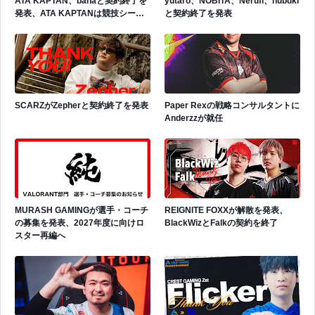
ATA KAPTAN、bahaと契約終了を
yutaro、NOBITA、Nerufi、hubuki
発表、ATA KAPTANは競技シーン
と契約終了を発表
から引退を表明
SCARZがZepherと契約終了を発表
Paper Rexの戦略コンサルタントに
Anderzzが就任
MURASH GAMINGが選手・コーチ
REIGNITE FOXXが解散を発表、
の募集を発表、2027年度に向けロ
BlackWizとFalkの契約を終了
スター再編へ