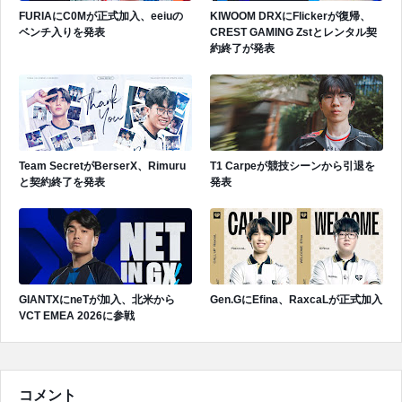
FURIAにC0Mが正式加入、eeiuの
KIWOOM DRXにFlickerが復帰、
ベンチ入りを発表
CREST GAMING Zstとレンタル契
約終了が発表
Team SecretがBerserX、Rimuru
T1 Carpeが競技シーンから引退を
と契約終了を発表
発表
GIANTXにneTが加入、北米から
Gen.GにEfina、RaxcaLが正式加入
VCT EMEA 2026に参戦
コメント