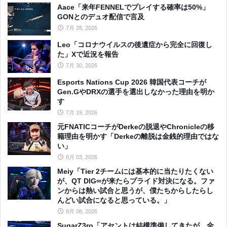
Aace「来年FENNELでプレイする確率は50%」
GONとのデュオ配信で言及
7月 28, 2026
Leo「コロナウイルスの後遺症から完全に回復し
た」Xで近況を報告
7月 30, 2026
Esports Nations Cup 2026 韓国代表コーチが
Gen.GやDRXの選手を選出しなかった理由を明か
す
7月 19, 2026
元FNATICコーチがDerkeの脱退やChronicleの移
籍理由を明かす「Derkeの離脱は金銭的理由ではな
い」
8月 03, 2026
Meiy「Tier 2チームには基本的に当たりたくない
が、QT DIG∞が来たらプライド対決になる。ファ
ンからは熱い試合と思うが、僕たちからしたらし
んどい試合になると思っている。」
8月 08, 2026
SugarZ3ro「アセントは結構準備してきたが、全