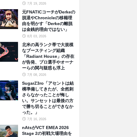
7月 19, 2026
元FNATICコーチがDerkeの
脱退やChronicleの移籍理
由を明かす「Derkeの離脱
は金銭的理由ではない」
8月 03, 2026
北米の高ランク帯で大規模
なブースティング組織
「Radiant House」の存在
が告発、プロ選手やオーナ
ーらの関与疑惑も浮上
7月 08, 2026
SugarZ3ro「アセントは結
構準備してきたが、全然刺
さらなかったことが悔し
い。サンセットは最後の方
で勝ち切ることができなか
った。」
7月 16, 2026
nAtsがVCT EMEA 2026
Stage 2の初戦欠場理由を