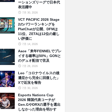
ーションズリーグで日本代
表活躍中
7月 30, 2026
VCT PACIFIC 2026 Stage
2のパワーランキングを
PlatChatが公開、DFMは
11位、ZETAは12位の厳し
い評価に
7月 14, 2026
Aace「来年FENNELでプレ
イする確率は50%」GONと
のデュオ配信で言及
7月 28, 2026
Leo「コロナウイルスの後
遺症から完全に回復した」
Xで近況を報告
7月 30, 2026
Esports Nations Cup
2026 韓国代表コーチが
Gen.GやDRXの選手を選出
しなかった理由を明かす