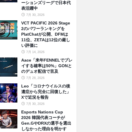
ーションズリーグで日本代
表活躍中
7月 30, 2026
VCT PACIFIC 2026 Stage
2のパワーランキングを
PlatChatが公開、DFMは
11位、ZETAは12位の厳し
い評価に
7月 14, 2026
Aace「来年FENNELでプレ
イする確率は50%」GONと
のデュオ配信で言及
7月 28, 2026
Leo「コロナウイルスの後
遺症から完全に回復した」
Xで近況を報告
7月 30, 2026
Esports Nations Cup
2026 韓国代表コーチが
Gen.GやDRXの選手を選出
しなかった理由を明かす