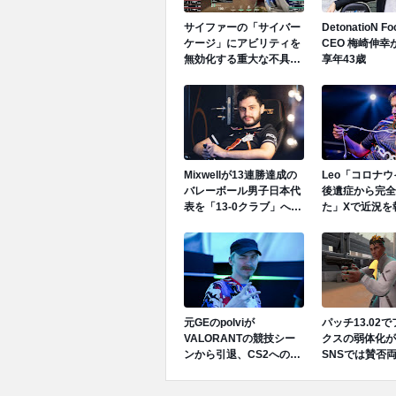
サイファーの「サイバー
DetonatioN F
ケージ」にアビリティを
CEO 梅崎伸幸
無効化する重大な不具合
享年43歳
が発生中、先日のGen.G
vs GEでも発生
Mixwellが13連勝達成の
Leo「コロナ
バレーボール男子日本代
後遺症から完全
表を「13-0クラブ」へ招
た」Xで近況を
待、ネーションズリーグ
で日本代表活躍中
元GEのpolviが
パッチ13.02
VALORANTの競技シー
クスの弱体化が
ンから引退、CS2への移
SNSでは賛否
行を発表