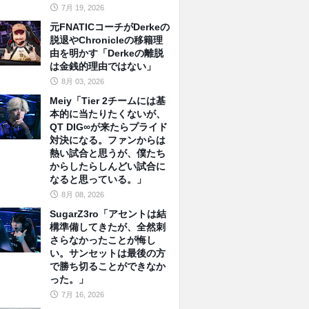
7月 19, 2026
元FNATICコーチがDerkeの
脱退やChronicleの移籍理
由を明かす「Derkeの離脱
は金銭的理由ではない」
8月 03, 2026
Meiy「Tier 2チームには基
本的に当たりたくないが、
QT DIG∞が来たらプライド
対決になる。ファンからは
熱い試合と思うが、僕たち
からしたらしんどい試合に
なると思っている。」
8月 08, 2026
SugarZ3ro「アセントは結
構準備してきたが、全然刺
さらなかったことが悔し
い。サンセットは最後の方
で勝ち切ることができなか
った。」
7月 16, 2026