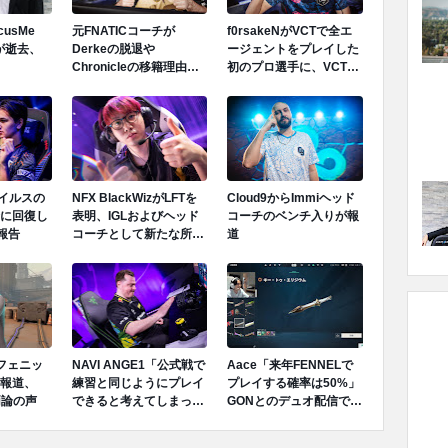
ocusMe
元FNATICコーチが
f0rsakeNがVCTで全エ
が逝去、
Derkeの脱退や
ージェントをプレイした
Chronicleの移籍理由を
初のプロ選手に、VCT
明かす「Derkeの離脱は
PACIFIC 2026のTeam
金銭的理由ではない」
Secret戦で遂にゲッコー
を解禁
ウイルスの
NFX BlackWizがLFTを
Cloud9からImmiヘッド
に回復し
表明、IGLおよびヘッド
コーチのベンチ入りが報
報告
コーチとして新たな所属
道
先を模索
でフェニッ
NAVI ANGE1「公式戦で
Aace「来年FENNELで
報道、
練習と同じようにプレイ
プレイする確率は50%」
両論の声
できると考えてしまっ
GONとのデュオ配信で言
た、完全に私の責任だ」
及
成績不振を受けてファン