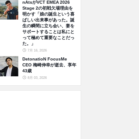
nAtsがVCT EMEA 2026
Stage 2の初戦欠場理由を
明かす「娘の誕生という喜
ばしい出来事があった。誕
生の瞬間に立ち会い、妻を
サポートすることは私にと
って極めて重要なことだっ
た。」
7月 16, 2026
DetonatioN FocusMe
CEO 梅崎伸幸が逝去、享年
43歳
8月 03, 2026