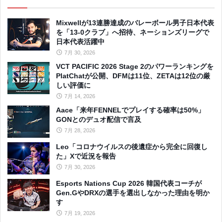
Mixwellが13連勝達成のバレーボール男子日本代表
を「13-0クラブ」へ招待、ネーションズリーグで
日本代表活躍中
7月 30, 2026
VCT PACIFIC 2026 Stage 2のパワーランキングを
PlatChatが公開、DFMは11位、ZETAは12位の厳
しい評価に
7月 14, 2026
Aace「来年FENNELでプレイする確率は50%」
GONとのデュオ配信で言及
7月 28, 2026
Leo「コロナウイルスの後遺症から完全に回復し
た」Xで近況を報告
7月 30, 2026
Esports Nations Cup 2026 韓国代表コーチが
Gen.GやDRXの選手を選出しなかった理由を明か
す
7月 19, 2026