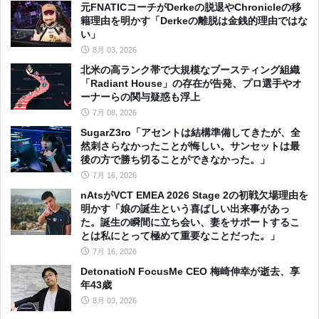
元FNATICコーチがDerkeの脱退やChronicleの移
籍理由を明かす「Derkeの離脱は金銭的理由ではな
い」
8月 03, 2026
北米の高ランク帯で大規模なブースティング組織
「Radiant House」の存在が告発、プロ選手やオ
ーナーらの関与疑惑も浮上
7月 08, 2026
SugarZ3ro「アセントは結構準備してきたが、全
然刺さらなかったことが悔しい。サンセットは最
後の方で勝ち切ることができなかった。」
7月 16, 2026
nAtsがVCT EMEA 2026 Stage 2の初戦欠場理由を
明かす「娘の誕生という喜ばしい出来事があっ
た。誕生の瞬間に立ち会い、妻をサポートするこ
とは私にとって極めて重要なことだった。」
7月 16, 2026
DetonatioN FocusMe CEO 梅崎伸幸が逝去、享
年43歳
8月 03, 2026