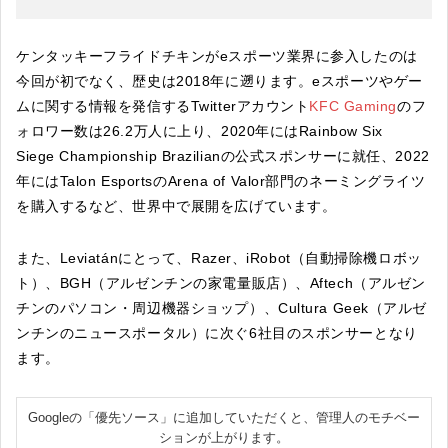
ケンタッキーフライドチキンがeスポーツ業界に参入したのは
今回が初でなく、歴史は2018年に遡ります。eスポーツやゲー
ムに関する情報を発信するTwitterアカウント
KFC Gaming
のフ
ォロワー数は26.2万人に上り、2020年にはRainbow Six
Siege Championship Brazilianの公式スポンサーに就任、2022
年にはTalon EsportsのArena of Valor部門のネーミングライツ
を購入するなど、世界中で展開を広げています。
また、Leviatánにとって、Razer、iRobot（自動掃除機ロボッ
ト）、BGH（アルゼンチンの家電量販店）、Aftech（アルゼン
チンのパソコン・周辺機器ショップ）、Cultura Geek（アルゼ
ンチンのニュースポータル）に次ぐ6社目のスポンサーとなり
ます。
Googleの「優先ソース」に追加していただくと、管理人のモチベー
ションが上がります。