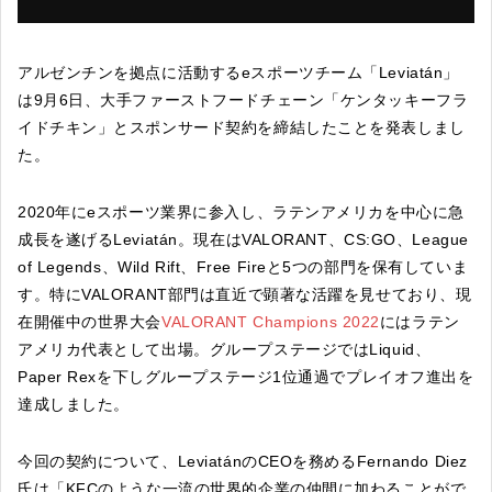
アルゼンチンを拠点に活動するeスポーツチーム「Leviatán」
は9月6日、大手ファーストフードチェーン「ケンタッキーフラ
イドチキン」とスポンサード契約を締結したことを発表しまし
た。
2020年にeスポーツ業界に参入し、ラテンアメリカを中心に急
成長を遂げるLeviatán。現在はVALORANT、CS:GO、League
of Legends、Wild Rift、Free Fireと5つの部門を保有していま
す。特にVALORANT部門は直近で顕著な活躍を見せており、現
在開催中の世界大会
VALORANT Champions 2022
にはラテン
アメリカ代表として出場。グループステージではLiquid、
Paper Rexを下しグループステージ1位通過でプレイオフ進出を
達成しました。
今回の契約について、LeviatánのCEOを務めるFernando Diez
氏は「KFCのような一流の世界的企業の仲間に加わることがで